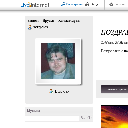
Регистрация
Вход
Рейтинги
Записи
Друзья
Комментарии
serg alex
ПОЗДРАВ
Суббота, 24 Марта
Поздравляю с по
Комментироват
В друзья
Музыка
-
Все (1)