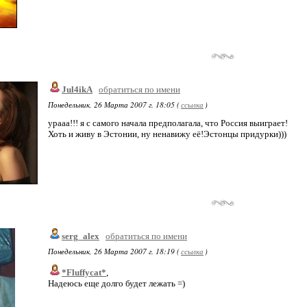
Jul4ikA
обратиться по имени
Понедельник, 26 Марта 2007 г. 18:05 (
ссылка
)
урааа!!! я с самого начала предполагала, что Россия выиграет!
Хоть и живу в Эстонии, ну ненавижу её!Эстонцы придурки)))
serg_alex
обратиться по имени
Понедельник, 26 Марта 2007 г. 18:19 (
ссылка
)
*Fluffycat*
,
Надеюсь еще долго будет лежать =)