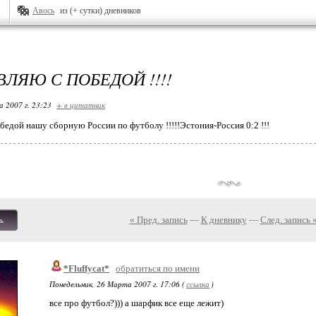
Авось
из (+ сутки) дневников
ЛЯЮ С ПОБЕДОЙ !!!!
 2007 г. 23:23
+ в цитатник
бедой нашу сборную России по футболу !!!!!Эстония-Россия 0:2 !!!
« Пред. запись
—
К дневнику
—
След. запись 
ь
*Fluffycat*
обратиться по имени
Понедельник, 26 Марта 2007 г. 17:06 (
ссылка
)
все про футбол?))) а шарфик все еще лежит)