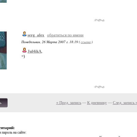
serg_alex
обратиться по имени
Понедельник, 26 Марта 2007 г. 18:19 (
ссылка
)
Jul4ikA
,
=)
« Пред. запись
—
К дневнику
—
След. запись 
ь
ентарий:
 пароль на сайте: