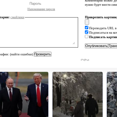
Комментарий можно доб
нужно будет ввести сим
Напоминание пароля
тария:
смайлики
Прикрепить картинк
Переводить URL в
Подписаться на к
Подписать карти
рафии: (найти ошибки)