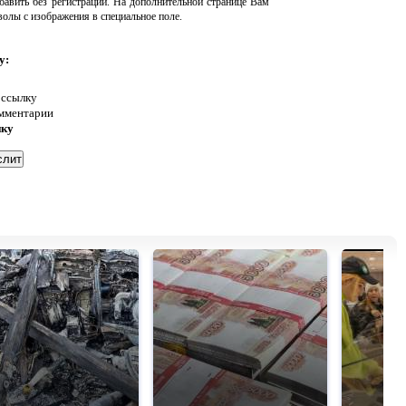
авить без регистрации. На дополнительной странице Вам
волы с изображения в специальное поле.
у:
 ссылку
омментарии
нку