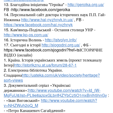
13. Благодійна ініціатива "Героїка" -
http://geroika.org.ua/
FB -http://www.facebook.com/geroika
14. Персональний сайт доктора історичних наук П.П. Гай-
Нижника
http://www.hai-nyzhnyk.in.ua/
, FB -
https://www.facebook.com/hai.nyzhnyk
15. Кам'янець-Подільський - Остання столиця УНР -
http://www.kp-os.com.ua/
16. Історична Волинь -
http://istvolyn.info/
17. Сьогодні в історії
http://sjogodni.org.ua/
, ФБ -
https://www.facebook.com/sjogodni?fref=tsІСТОРИЧНЕ
ВІДЕО (онлайн)
1. Країна. Історія українських земель (проект телеканалу
Інтер)
http://istorikznu.at.ua/forum/28-67-1
2. Електронна бібліотека України.
Спадщина
http://uateka.com/uk/video/society/heritage?
sort=views
3. Документальний серіал «Українські
державники»:
http://www.youtube.com/watch?v=Id_jW-
MgFuU&list=PL9e8azpxGLbnfHZYbCz5O1mxBnlh5hnGy
:
- «Іван Виговський»
http://www.youtube.com/watch?
v=NHZWuh2oQ_M
- «Петро Канашевич Сагайдачний»