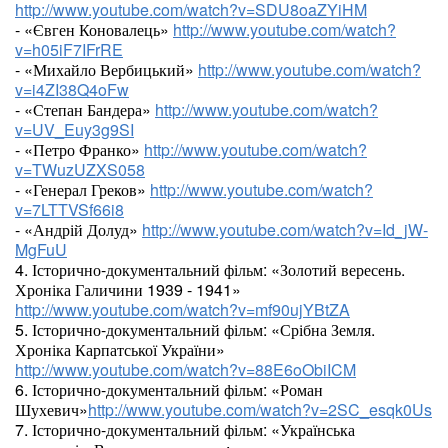
http://www.youtube.com/watch?v=SDU8oaZYiHM
- «Євген Коновалець»
http://www.youtube.com/watch?
v=h05iF7IFrRE
- «Михайло Вербицький»
http://www.youtube.com/watch?
v=i4ZI38Q4oFw
- «Степан Бандера»
http://www.youtube.com/watch?
v=UV_Euy3g9SI
- «Петро Франко»
http://www.youtube.com/watch?
v=TWuzUZXS058
- «Генерал Греков»
http://www.youtube.com/watch?
v=7LTTVSf66i8
- «Андрій Долуд»
http://www.youtube.com/watch?v=Id_jW-
MgFuU
4. Історично-документальний фільм: «Золотий вересень.
Хроніка Галичини 1939 - 1941»
http://www.youtube.com/watch?v=mf90ujYBtZA
5. Історично-документальний фільм: «Срібна Земля.
Хроніка Карпатської України»
http://www.youtube.com/watch?v=88E6oObiICM
6. Історично-документальний фільм: «Роман
Шухевич»
http://www.youtube.com/watch?v=2SC_esqk0Us
7. Історично-документальний фільм: «Українська