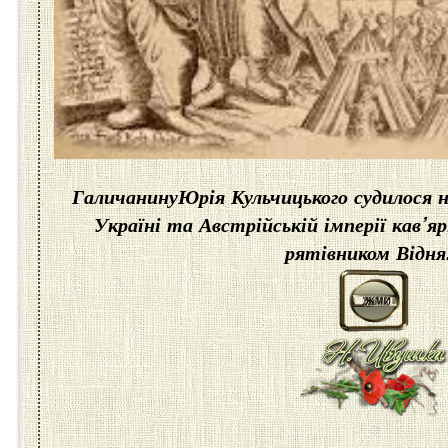
Галичанину
Юрія Кульчицького
судилося н
Україні та Австрійській імперії кав’я
рятівником Відня.