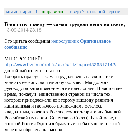
комментарии: 1
понравилось!
вверх^
к полной версии
Говорить правду — самая трудная вещь на свете,
13-09-2014 23:18
Это цитата сообщения
непослушник
Оригинальное
сообщение
МЫ С РОССИЕЙ!
http://www.liveinternet.ru/users/litizija/post336817142/
достойный ответ на статью.
Говорить правду — самая трудная вещь на свете, но и
молчать не могу, да и не хочу больше... Мы должны
руководствоваться законом, а не идеологией. В настоящее
время, пожалуй, единственной страной из числа тех,
которые принадлежали ко второму эшелону развития
капитализма и где колесо по-прежнему осталось
квадратным, является Россия, точнее территория бывшей
Российской империи (Советского Союза). В той мере, в
которой Россия будет изображать из себя империю, в той
мере она обречена на распад.