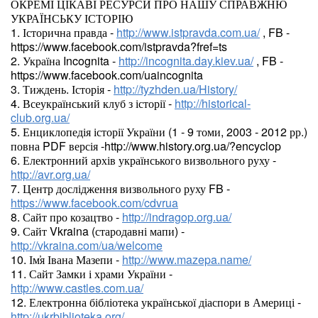
ОКРЕМІ ЦІКАВІ РЕСУРСИ ПРО НАШУ СПРАВЖНЮ
УКРАЇНСЬКУ ІСТОРІЮ
1. Історична правда -
http://www.istpravda.com.ua/
, FB -
https://www.facebook.com/istpravda?fref=ts
2. Україна Incognita -
http://incognita.day.kiev.ua/
, FB -
https://www.facebook.com/uaincognita
3. Тиждень. Історія -
http://tyzhden.ua/History/
4. Всеукраїнський клуб з історії -
http://historical-
club.org.ua/
5. Енциклопедія історії України (1 - 9 томи, 2003 - 2012 рр.)
повна PDF версія -http://www.history.org.ua/?encyclop
6. Електронний архів українського визвольного руху -
http://avr.org.ua/
7. Центр дослідження визвольного руху FB -
https://www.facebook.com/cdvrua
8. Сайт про козацтво -
http://indragop.org.ua/
9. Сайт Vkraina (стародавні мапи) -
http://vkraina.com/ua/welcome
10. Ім̕я Івана Мазепи -
http://www.mazepa.name/
11. Сайт Замки і храми України -
http://www.castles.com.ua/
12. Електронна бібліотека української діаспори в Америці -
http://ukrbiblioteka.org/