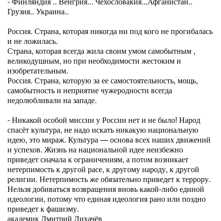
- Финляндия .. Венгрия... Чехословакия...Афганистан..
Грузия.. Украина..
Россия. Страна, которая никогда ни под кого не прогибалась
и не ложилась.
Страна, которая всегда жила своим умом самобытным ,
великодушным, но при необходимости жестоким и
изобретательным.
Россия. Страна, которую за ее самостоятельность, мощь,
самобытность и неприятие чужеродности всегда
недолюбливали на западе.
- Никакой особой миссии у России нет и не было! Народ
спасёт культура, не надо искать никакую национальную
идею, это мираж. Культура — основа всех наших движений
и успехов. Жизнь на национальной идее неизбежно
приведет сначала к ограничениям, а потом возникает
нетерпимость к другой расе, к другому народу, к другой
религии. Нетерпимость же обязательно приведет к террору.
Нельзя добиваться возвращения вновь какой-либо единой
идеологии, потому что единая идеология рано или поздно
приведет к фашизму.
академик Дмитрий Лихачёв