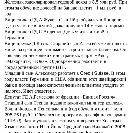
Железняк задекларировал годовой доход в 3,5 млн руб. При
этом за обучение дочерей на Западе платит 11 млн руб. в
год.
Вице-спикер ГД А.Жуков. Сын Пётр обучался в Лондоне,
где за участие в пьяной драке получил 14 месяцев тюрьмы.
Вице-спикер ГД С.Анденко. Дочь учится и живёт в
Германии.
Вице-премье Д.Козак. Старший сын Алексей уже лет шесть
живет за границей, занимается строительным бизнесом. Он
совладелец нескольких иностранных фирм: «Рэд»,
«Макбрайт», «Юна». Одновременно работает и в
государственной Группе ВТБ.
Младший сын Александр работает в Credit Suisse. В этом
году власти Германии и США обвинили этот швейцарский
банк в помощи высокопоставленным клиентам уходить от
налогов. Идет следствие.
Депутат ГД А.Ремезкова от фракции «Единая Россия».
Старший сын Степан недавно закончил милитер-колледж
Вэлли Фордж в Пенсильвании (год обучения стоит 1 млн
295 761 руб.). Обучался по программе для офицеров армии
США (!). Затем учился в частном университете Хофстра в
Хемпстеде, штат Нью-Йорк. Средний сын Николай c 2008
г. учится в Англии, в частном Mалверн Колледж.