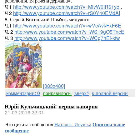
революція. Втрачена держава»:
Ч 1
http://www.youtube.com/watch?v=MlvW0IR61yo
,
Ч 2
http://www.youtube.com/watch?v=rS0Y40EMdAI
8. Сергій Висоцький Пам'ять минулого
Ч.1
http://www.youtube.com/watch?v=wVcAvkFxF6E
Ч. 2
http://www.youtube.com/watch?v=WS19gO5TncE
Ч. 3
http://www.youtube.com/watch?v=WCg7hEl-kfw
[383x480]
комментарии: 0
понравилось!
вверх^
к полной версии
Юрій Кульчицький: перша кавярня
21-03-2016 22:01
Это цитата сообщения
Наталья_Ивушка
Оригинальное
сообщение