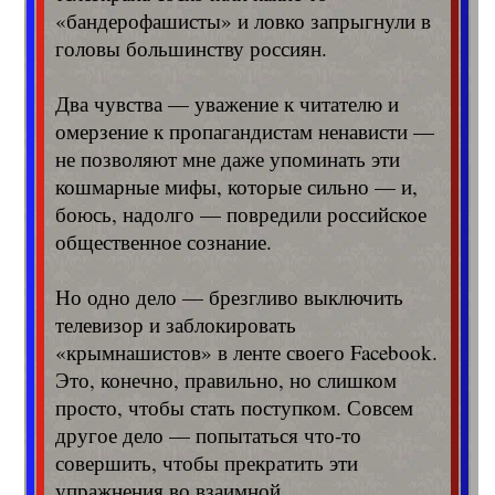
«бандерофашисты» и ловко запрыгнули в
головы большинству россиян.
Два чувства — уважение к читателю и
омерзение к пропагандистам ненависти —
не позволяют мне даже упоминать эти
кошмарные мифы, которые сильно — и,
боюсь, надолго — повредили российское
общественное сознание.
Но одно дело — брезгливо выключить
телевизор и заблокировать
«крымнашистов» в ленте своего Facebook.
Это, конечно, правильно, но слишком
просто, чтобы стать поступком. Совсем
другое дело — попытаться что-то
совершить, чтобы прекратить эти
упражнения во взаимной