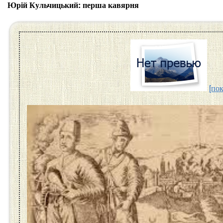
Юрій Кульчицький: перша кавярня
[пок