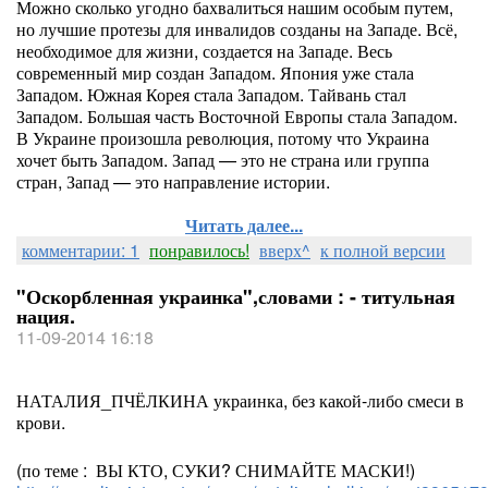
Можно сколько угодно бахвалиться нашим особым путем,
но лучшие протезы для инвалидов созданы на Западе. Всё,
необходимое для жизни, создается на Западе. Весь
современный мир создан Западом. Япония уже стала
Западом. Южная Корея стала Западом. Тайвань стал
Западом. Большая часть Восточной Европы стала Западом.
В Украине произошла революция, потому что Украина
хочет быть Западом. Запад — это не страна или группа
стран, Запад — это направление истории.
Читать далее...
комментарии: 1
понравилось!
вверх^
к полной версии
"Оскорбленная украинка",словами : - титульная
нация.
11-09-2014 16:18
НАТАЛИЯ_ПЧЁЛКИНА украинка, без какой-либо смеси в
крови.
(по теме : ВЫ КТО, СУКИ? СНИМАЙТЕ МАСКИ!)