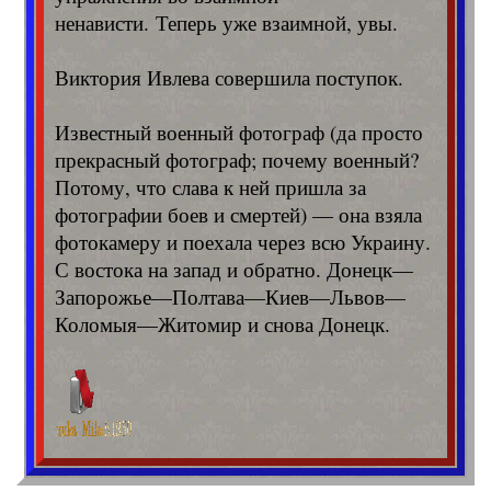
ненависти. Теперь уже взаимной, увы.
Виктория Ивлева совершила поступок.
Известный военный фотограф (да просто
прекрасный фотограф; почему военный?
Потому, что слава к ней пришла за
фотографии боев и смертей) — она взяла
фотокамеру и поехала через всю Украину.
С востока на запад и обратно. Донецк—
Запорожье—Полтава—Киев—Львов—
Коломыя—Житомир и снова Донецк.
[показать]