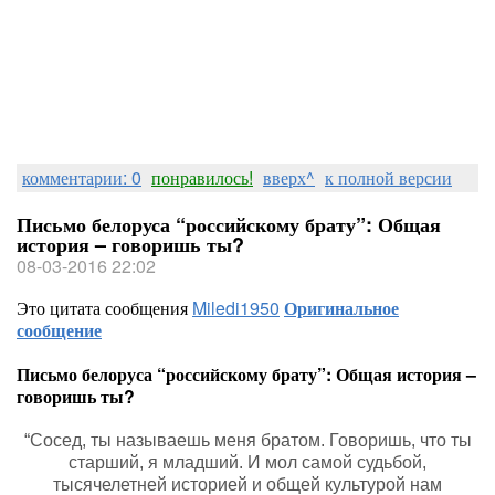
комментарии: 0
понравилось!
вверх^
к полной версии
Письмо белоруса “российскому брату”: Общая
история – говоришь ты?
08-03-2016 22:02
Это цитата сообщения
Miledi1950
Оригинальное
сообщение
Письмо белоруса “российскому брату”: Общая история –
говоришь ты?
“Сосед, ты называешь меня братом. Говоришь, что ты
старший, я младший. И мол самой судьбой,
тысячелетней историей и общей культурой нам