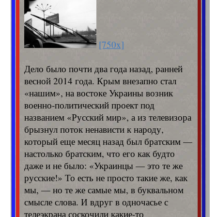
[750x]
Дело было почти два года назад, ранней
весной 2014 года. Крым внезапно стал
«нашим», на востоке Украины возник
военно-политический проект под
названием «Русский мир», а из телевизора
брызнул поток ненависти к народу,
который еще месяц назад был братским —
настолько братским, что его как будто
даже и не было: «Украинцы — это те же
русские!» То есть не просто такие же, как
мы, — но те же самые мы, в буквальном
смысле слова. И вдруг в одночасье с
телеэкрана соскочили какие-то