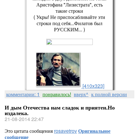
Аристофана "Лизистрата", есть
такие строки
( Укры! Не приспосабливайте эти
строки под себя...Филатов был
РУССКИМ... )
[410x323]
комментарии: 1
понравилось!
вверх^
к полной версии
И дым Отечества нам сладок и приятен.Но
издалека.
21-08-2014 22:47
Это цитата сообщения
rosavetrov
Оригинальное
сообщение