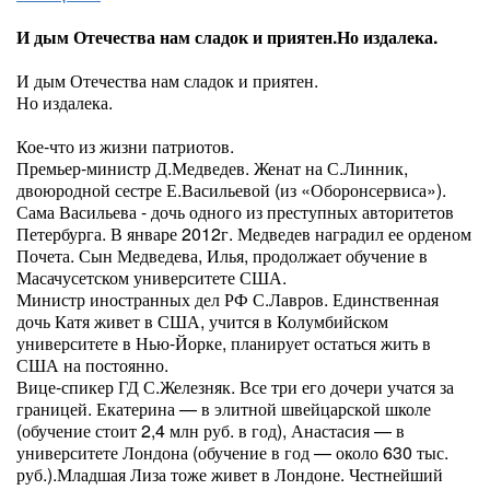
И дым Отечества нам сладок и приятен.Но издалека.
И дым Отечества нам сладок и приятен.
Но издалека.
Кое-что из жизни патриотов.
Премьер-министр Д.Медведев. Женат на С.Линник,
двоюродной сестре Е.Васильевой (из «Оборонсервиса»).
Сама Васильева - дочь одного из преступных авторитетов
Петербурга. В январе 2012г. Медведев наградил ее орденом
Почета. Сын Медведева, Илья, продолжает обучение в
Масачусетском университете США.
Министр иностранных дел РФ С.Лавров. Единственная
дочь Катя живет в США, учится в Колумбийском
университете в Нью-Йорке, планирует остаться жить в
США на постоянно.
Вице-спикер ГД С.Железняк. Все три его дочери учатся за
границей. Екатерина — в элитной швейцарской школе
(обучение стоит 2,4 млн руб. в год), Анастасия — в
университете Лондона (обучение в год — около 630 тыс.
руб.).Младшая Лиза тоже живет в Лондоне. Честнейший