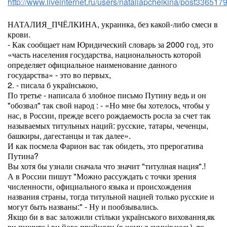
http://www.liveinternet.ru/users/nataliapchelkina/post336517
НАТАЛИЯ_ПЧЁЛКИНА, украинка, без какой-либо смеси в
крови.
- Как сообщает нам Юридический словарь за 2000 год, это
«часть населения государства, национальность которой
определяет официальное наименование данного
государства» - это во первых,
2. - писала б українською,
По третье - написала б злобное письмо Путину ведь и он
"обозвал" так свой народ : - «Но мне бы хотелось, чтобы у
нас, в России, прежде всего рождаемость росла за счет так
называемых титульных наций: русские, татары, чеченцы,
башкиры, дагестанцы и так далее».
И как посмела Фарион вас так обидеть, это прерогатива
Путина?
Вы хотя бы узнали сначала что значит "титулная нация".!
А в России пишут "Можно рассуждать с точки зрения
численности, официального языка и происхождения
названия страны, тогда титульной нацией только русские и
могут быть названы:" - Ну и пообзывались.
Якщо би в вас заложили стільки українського виховання,як
ви пишите і ви його прийняли (в чому я сумніваюсь), то