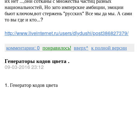
их нет ...,они сотканы с множества частиц разных
национальностей, Но зато имперские амбиции, эмоции
бьют ключом,вот стержень "русских" Все мы да мы. А сами
то вы где и кто...?
http://www.liveinternet.ru/users/dlydushi/post386827379/
комментарии: 0
понравилось!
вверх^
к полной версии
Генераторы кодов цвета .
09-03-2016 23:12
1. Генератор кодов цвета