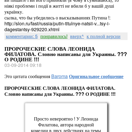
ніякі проблеми і події в житті не вбили б у вашій душі
українку.
сылка, что бы убедились о высказываниях Путина !:
http://slon.ru/fast/russia/putin-titulnye-natsii-v...tsy-i-
dagestantsy-929220.xhtml
комментарии: 5
понравилось!
вверх^
к полной версии
ПРОРОЧЕСКИЕ СЛОВА ЛЕОНИДА
ФИЛАТОВА. Словно написаны для Украины. ???
О РОДИНЕ !!!
03-09-2014 09:18
Это цитата сообщения
Baroma
Оригинальное сообщение
ПРОРОЧЕСКИЕ СЛОВА ЛЕОНИДА ФИЛАТОВА.
Словно написаны для Украины. ??? О РОДИНЕ !!!
Просто невероятно ! У Леонида
Филатова, автора народной
комедии в двух действиях на темы