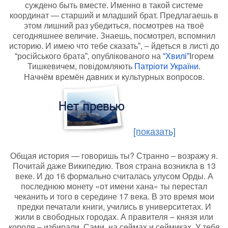
суждено быть вместе. Именно в такой системе
координат — старший и младший брат. Предлагаешь в
этом лишний раз убедиться, посмотрев на твоё
сегодняшнее величие. Знаешь, посмотрел, вспомнил
историю. И имею что тебе сказать”, – йдеться в листі до
“російського брата”, опублікованого на
“Хвилі”
Ігорем
Тишкевичем, повідомляють
Патріоти України
.
Начнём времён давних и культурных вопросов.
[показать]
Общая история — говоришь ты? Странно – возражу я.
Почитай даже Википедию. Твоя страна возникла в 13
веке. И до 16 формально считалась улусом Орды. А
последнюю монету «от имени хана» ты перестал
чеканить и того в середине 17 века. В это время мои
предки печатали книги, учились в университетах. И
жили в свободных городах. А правителя – князя или
короля – избирали. Сами, на сеймах и сеймиках. У тебя