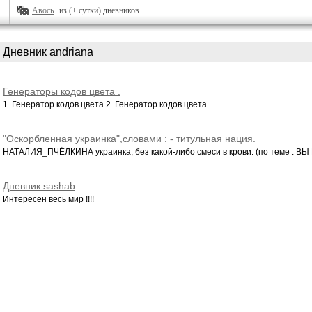
Авось
из (+ сутки) дневников
Дневник andriana
Генераторы кодов цвета .
1. Генератор кодов цвета 2. Генератор кодов цвета
"Оскорбленная украинка",словами : - титульная нация.
НАТАЛИЯ_ПЧЁЛКИНА украинка, без какой-либо смеси в крови. (по теме : ВЫ К
Дневник sashab
Интересен весь мир !!!!