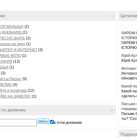
ики
-
Цитатни
ДЛЯ МАЛЫША
(2)
О ДНЕВНИКЕ
(1)
ОКРЕМІ
ІСТОРІЮ
РЕСНО ЗНАТЬ
(2)
ОКРЕМІ
есное на лиру
(1)
ІСТОРІЮ
ЬЮТЕР И ИНТЕРНЕТ
(3)
ИВЫЕ ФОТО
(1)
Юрій Ку
Юрій Кул
НАРИЯ
(13)
ИЦЫА
(1)
Интерес
(3)
Интересн
обновить
асты.Песни.
(5)
ДЕЛИЕ
(3)
Какой п
НА и политика
(12)
Какой па
сделать 
ЙКЕ НА ЗАМЕТКУ.
(1)
Письмо 
говориш
 по дневнику
-
Письмо б
ты? “Сос
в этом дневнике
Подписк