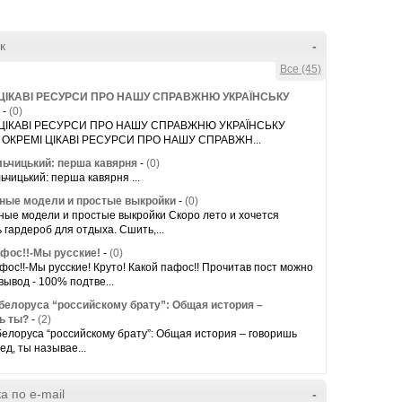
к
-
Все (45)
 ЦІКАВІ РЕСУРСИ ПРО НАШУ СПРАВЖНЮ УКРАЇНСЬКУ
-
(0)
 ЦІКАВІ РЕСУРСИ ПРО НАШУ СПРАВЖНЮ УКРАЇНСЬКУ
 ОКРЕМІ ЦІКАВІ РЕСУРСИ ПРО НАШУ СПРАВЖН...
льчицький: перша кавярня
-
(0)
ьчицький: перша кавярня ...
ные модели и простые выкройки
-
(0)
ые модели и простые выкройки Скоро лето и хочется
 гардероб для отдыха. Сшить,...
афос!!-Мы русские!
-
(0)
фос!!-Мы русские! Круто! Какой пафос!! Прочитав пост можно
вывод - 100% подтве...
белоруса “российскому брату”: Общая история –
ь ты?
-
(2)
елоруса “российскому брату”: Общая история – говоришь
ед, ты называе...
а по e-mail
-