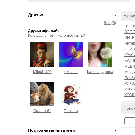
Друзья
-
Рубр
Все (5)
ВСЕ 
Друзья оффлайн
ВСЕ 
Кого давно нет?
Кого добавить?
ИНТЕ
Интер
КОМП
КРАС
КУЛИ
МЕД
Miledi1950
okc-ana
Капельдудкина
МОДА
Плейк
РУКО
УКРАИ
ХОЗЯ
Поиск
Оксана-61
Писанка
Постоянные читатели
-