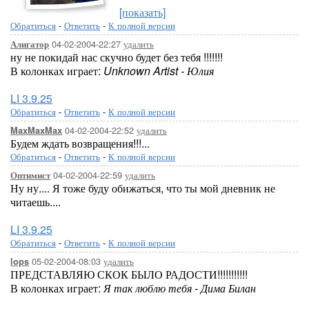
[показать]
Обратиться
-
Ответить
-
К полной версии
04-02-2004-22:27
удалить
Алигатор
ну не покидай нас скучно будет без тебя !!!!!!!
В колонках играет:
Unknown Artist - Юлия
LI 3.9.25
Обратиться
-
Ответить
-
К полной версии
04-02-2004-22:52
удалить
MaxMaxMax
Будем ждать возвращения!!!...
Обратиться
-
Ответить
-
К полной версии
04-02-2004-22:59
удалить
Оптимист
Ну ну.... Я тоже буду обижаться, что ты мой дневник не
читаешь....
LI 3.9.25
Обратиться
-
Ответить
-
К полной версии
05-02-2004-08:03
удалить
lops
ПРЕДСТАВЛЯЮ СКОК БЫЛО РАДОСТИ!!!!!!!!!!!
В колонках играет:
Я так люблю тебя - Дима Билан