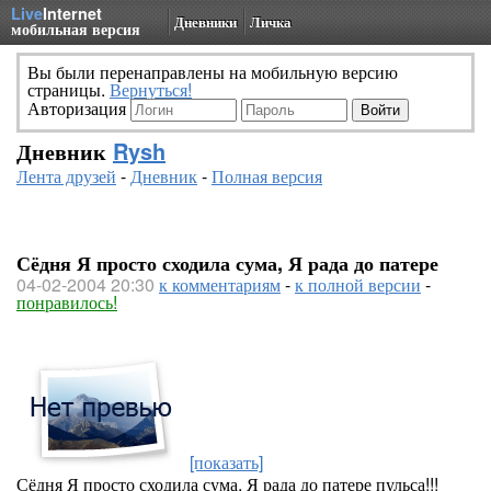
Live
Internet
Дневники
Личка
мобильная версия
Вы были перенаправлены на мобильную версию
страницы.
Вернуться!
Авторизация
Дневник
Rysh
Лента друзей
-
Дневник
-
Полная версия
Сёдня Я просто сходила сума, Я рада до патере
04-02-2004 20:30
к комментариям
-
к полной версии
-
понравилось!
[показать]
Сёдня Я просто сходила сума, Я рада до патере пульса!!!