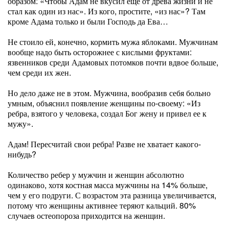
образом: «Чтобы Адам не вкусил еще от древа жизни и не
стал как один из нас». Из кого, простите, «из нас»? Там
кроме Адама только и были Господь да Ева…
Не стоило ей, конечно, кормить мужа яблоками. Мужчинам
вообще надо быть осторожнее с кислыми фруктами:
язвенников среди Адамовых потомков почти вдвое больше,
чем среди их жен.
Но дело даже не в этом. Мужчина, вообразив себя больно
умным, объяснил появление женщины по-своему: «Из
ребра, взятого у человека, создал Бог жену и привел ее к
мужу».
Адам! Пересчитай свои ребра! Разве не хватает какого-
нибудь?
Количество ребер у мужчин и женщин абсолютно
одинаково, хотя костная масса мужчины на 14% больше,
чем у его подруги. С возрастом эта разница увеличивается,
потому что женщины активнее теряют кальций. 80%
случаев остеопороза приходится на женщин.