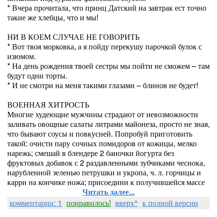
* Вчера прочитала, что принц Датский на завтрак ест точно
такие же хлебцы, что и мы!
НИ В КОЕМ СЛУЧАЕ НЕ ГОВОРИТЬ
* Вот твоя морковка, а я пойду перекушу парочкой булок с
изюмом.
* На день рождения твоей сестры мы пойти не сможем – там
будут одни торты.
* И не смотри на меня такими глазами – блинов не будет!
ВОЕННАЯ ХИТРОСТЬ
Многие худеющие мужчины страдают от невозможности
заливать овощные салаты литрами майонеза, просто не зная,
что бывают соусы и повкусней. Попробуй приготовить
такой: очисти пару сочных помидоров от кожицы, мелко
нарежь; смешай в блендере 2 баночки йогурта без
фруктовых добавок с 2 раздавленными зубчиками чеснока,
нарубленной зеленью петрушки и укропа, ч. л. горчицы и
карри на кончике ножа; присоедини к получившейся массе
Читать далее...
комментарии: 1
понравилось!
вверх^
к полной версии