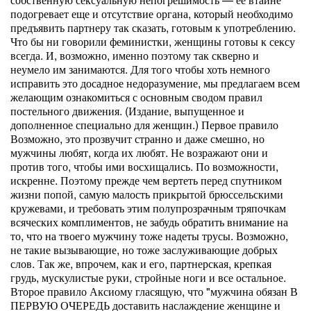
подогревает еще и отсутствие органа, который необходимо
предъявить партнеру так сказать, готовым к употреблению.
Что бы ни говорили феминистки, женщины готовы к сексу
всегда. И, возможно, именно поэтому так скверно и
неумело им занимаются. Для того чтобы хоть немного
исправить это досадное недоразумение, мы предлагаем всем
желающим ознакомиться с основным сводом правил
постельного движения. (Издание, выпущенное и
дополненное специально для женщин.) Первое правило
Возможно, это прозвучит странно и даже смешно, но
мужчины любят, когда их любят. Не возражают они и
против того, чтобы ими восхищались. По возможности,
искренне. Поэтому прежде чем вертеть перед спутником
жизни попой, самую малость прикрытой брюссельскими
кружевами, и требовать этим полупрозрачным тряпочкам
всяческих комплиментов, не забудь обратить внимание на
то, что на твоего мужчину тоже надеты трусы. Возможно,
не такие вызывающие, но тоже заслуживающие добрых
слов. Так же, впрочем, как и его, партнерская, крепкая
грудь, мускулистые руки, стройные ноги и все остальное.
Второе правило Аксиому гласящую, что "мужчина обязан В
ПЕРВУЮ ОЧЕРЕДЬ доставить наслаждение женщине и