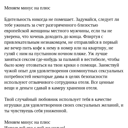
Меняем минус на плюс
Бдительность никогда не помешает. Задумайся, следует ли
тебе ужинать за счет разгоряченного близостью
европейской женщины местного мужчины, если ты не
уверена, что хочешь доходить до конца. Флиртуя с
привлекательным незнакомцем, не отправляйся в первый
же вечер пить кофе к нему в номер или на квартиру, не
гуляй с ним на пустынном ночном пляже. Уж лучше
заняться сексом где-нибудь за пальмой в вестибюле, чтобы
было кому отозваться на твои крики о помощи. Заимствуй
чужой опыт для удовлетворения сиюминутных сексуальных
потребностей некоторые дамы в целях безопасности
используют отзывчивого сотрудника отеля. Все ценные
вещи и деньги сдавай в камеру хранения отеля.
Твой случайный любовник использует тебя в качестве
игрушки для удовлетворения своих сексуальных желаний, и
ты чувствуешь себя униженной.
Меняем минус на плюс
Используй его с той же целью!