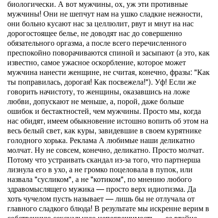
биологически. А вот мужчины, ох, уж эти противные
мужчины! Они не шепчут нам на ушко сладкие нежности,
они больно кусают нас за целлюлит, рвут и мнут на нас
дорогостоящее белье, не доводят нас до совершенно
обязательного оргазма, а после всего перечисленного
преспокойно поворачиваются спиной и засыпают (а это, как
известно, самое ужасное оскорбление, которое может
мужчина нанести женщине, не считая, конечно, фразы: "Как
ты поправилась, дорогая! Как посвежела!"). Уф! Если же
говорить начистоту, то женщины, оказавшись на ложе
любви, допускают не меньше, а, порой, даже больше
ошибок и бестактностей, чем мужчины. Просто мы, когда
нас обидят, имеем обыкновение истошно вопить об этом на
весь белый свет, как куры, завидевшие в своем курятнике
голодного хорька. Реклама А любимые наши деликатно
молчат. Ну не совсем, конечно, деликатно. Просто молчат.
Потому что устраивать скандал из-за того, что партнерша
лизнула его в ухо, а не громко поцеловала в пупок, или
назвала "сусликом", а не "котиком", по мнению любого
здравомыслящего мужика — просто верх идиотизма. Да
хоть чучелом пусть называет — лишь бы не отлучала от
главного сладкого блюда! В результате мы искренне верим в
собственную сексуальную непогрешимость — ее втайне