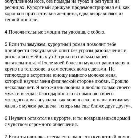
облупленном носе, без помады на губах и без туши на
ресницах. Курортный донжуан продемонстрировал ей, как
хороша и притягательна женщина, едва выбравшаяся из
теплой постели.
4.Положительные эмоции ты увозишь с собою.
5.Если ты замужем, курортный роман позволит тебе
приобрести сексуальный опыт без угрозы разоблачения и
риска для семейных уз. Строки из письма нашей
читательницы: «После моей болезни муж отправил меня в
круиз на теплоходе, а сам остался дома с детьми. На
теплоходе я встретила юношу намного моложе меня,
который научил меня физической стороне любви. Прошло
несколько лет. Я всю жизнь любила и люблю только своего
мужа и всегда с благодарностью вспоминаю своего
молодого друга я узнала, как хорош секс, и наша интимная
жизнь с мужем расцвела, теперь мы еще ближе друг другу».
6.Неудачи остаются на курорте, и ты возвращаешься домой
с чувством огромного облегчения.
7.Если ты одинока, всегда есть шанс, что курортный роман