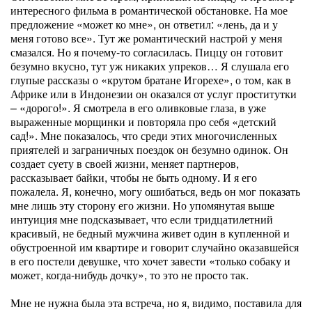
интересного фильма в романтической обстановке. На мое
предложение «может ко мне», он ответил: «лень, да и у
меня готово все». Тут же романтический настрой у меня
смазался. Но я почему-то согласилась. Пиццу он готовит
безумно вкусно, тут уж никаких упреков… Я слушала его
глупые рассказы о «крутом братане Игорехе», о том, как в
Африке или в Индонезии он оказался от услуг проститутки
– «дорого!». Я смотрела в его оливковые глаза, в уже
выраженные морщинки и повторяла про себя «детский
сад!». Мне показалось, что среди этих многочисленных
приятелей и заграничных поездок он безумно одинок. Он
создает суету в своей жизни, меняет партнеров,
рассказывает байки, чтобы не быть одному. И я его
пожалела. Я, конечно, могу ошибаться, ведь он мог показать
мне лишь эту сторону его жизни. Но упомянутая выше
интуиция мне подсказывает, что если тридцатилетний
красивый, не бедный мужчина живет один в купленной и
обустроенной им квартире и говорит случайно оказавшейся
в его постели девушке, что хочет завести «только собаку и
может, когда-нибудь дочку», то это не просто так.
Мне не нужна была эта встреча, но я, видимо, поставила для