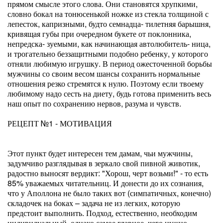
прямом смысле этого слова. Они становятся хрупкими,
словно бокал на тонюсенькой ножке из стекла толщиной с
лепесток, капризными, будто семнадца- тилетняя барышня,
кривящая губы при очередном букете от поклонника,
непредска- зуемыми, как начинающая автолюбитель- ница,
и трогательно беззащитными подобно ребенку, у которого
отняли любимую игрушку. В период ожесточенной борьбы
мужчины со своим весом шансы сохранить нормальные
отношения резко стремятся к нулю. Поэтому если твоему
любимому надо сесть на диету, будь готова применить весь
наш опыт по сохранению нервов, разума и чувств.
РЕЦЕПТ №1 - МОТИВАЦИЯ
Этот пункт будет интересен тем дамам, чьи мужчины,
задумчиво разглядывая в зеркало свой пивной животик,
радостно выносят вердикт: "Хорош, черт возьми!" - то есть
85% уважаемых читательниц. И донести до их сознания,
что у Аполлона не было таких вот (симпатичных, конечно)
складочек на боках – задача не из легких, которую
предстоит выполнить. Подход, естественно, необходим
индивидуальный, однако самое главное, чего нужно