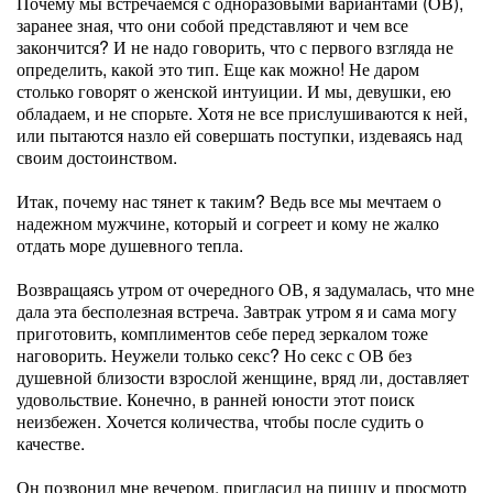
Почему мы встречаемся с одноразовыми вариантами (ОВ),
заранее зная, что они собой представляют и чем все
закончится? И не надо говорить, что с первого взгляда не
определить, какой это тип. Еще как можно! Не даром
столько говорят о женской интуиции. И мы, девушки, ею
обладаем, и не спорьте. Хотя не все прислушиваются к ней,
или пытаются назло ей совершать поступки, издеваясь над
своим достоинством.
Итак, почему нас тянет к таким? Ведь все мы мечтаем о
надежном мужчине, который и согреет и кому не жалко
отдать море душевного тепла.
Возвращаясь утром от очередного ОВ, я задумалась, что мне
дала эта бесполезная встреча. Завтрак утром я и сама могу
приготовить, комплиментов себе перед зеркалом тоже
наговорить. Неужели только секс? Но секс с ОВ без
душевной близости взрослой женщине, вряд ли, доставляет
удовольствие. Конечно, в ранней юности этот поиск
неизбежен. Хочется количества, чтобы после судить о
качестве.
Он позвонил мне вечером, пригласил на пиццу и просмотр