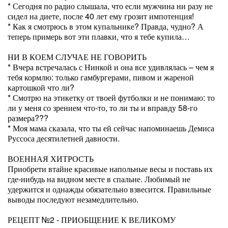
* Сегодня по радио слышала, что если мужчина ни разу не
сидел на диете, после 40 лет ему грозит импотенция!
* Как я смотрюсь в этом купальнике? Правда, чудно? А
теперь примерь вот эти плавки, что я тебе купила…
НИ В КОЕМ СЛУЧАЕ НЕ ГОВОРИТЬ
* Вчера встречалась с Нинкой и она все удивлялась – чем я
тебя кормлю: только гамбургерами, пивом и жареной
картошкой что ли?
* Смотрю на этикетку от твоей футболки и не понимаю: то
ли у меня со зрением что-то, то ли ты и вправду 58-го
размера???
* Моя мама сказала, что ты ей сейчас напоминаешь Демиса
Руссоса десятилетней давности.
ВОЕННАЯ ХИТРОСТЬ
Приобрети втайне красивые напольные весы и поставь их
где-нибудь на видном месте в спальне. Любимый не
удержится и однажды обязательно взвесится. Правильные
выводы последуют незамедлительно.
РЕЦЕПТ №2 - ПРИОБЩЕНИЕ К ВЕЛИКОМУ