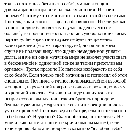
только потом позаботиться о себе", умные женщины
давным-давно отправили на свалку истории. И знаете
почему? Потому что не хотят оказаться на этой свалке сами.
Постель, как и колхоз, — дело добровольное. И если уж вас
в постели двое (я, во всяком случае, надеюсь, что не
больше), то прояви чуткость и доставь удовольствие своему
партнеру. Бескорыстное служение будет непременно
вознаграждено (это мы гарантируем), но ты ни в коем
случае не подавай виду, что ждешь немедленной уплаты
долга. Иначе ни один мужчина мира не захочет участвовать
в бесконечной и одиночной гонке за твоим прихотливым
оргазмом. Третье правило Не пытайся изображать из себя
секс-бомбу. Если только твой мужчина не попросил об этом
специально. Нет ничего глупее полномасштабной взрослой
женщины, наряженной в черные подвязки, кожаную маску
и кроличий хвостик. Уж как при виде наших жалких
непрофессиональных попыток изобразить порнодиву
бедные мужчины умудряются сохранить эрекцию, просто
ума не приложу! Поэтому веди себя предельно естественно.
Тебе больно? Неудобно? Скажи об этом, не стесняясь. Не
молчи, как партизан (но и не кричи благим матом), если
тебе хорошо. Запомни, вовремя сказанное "я люблю тебя"