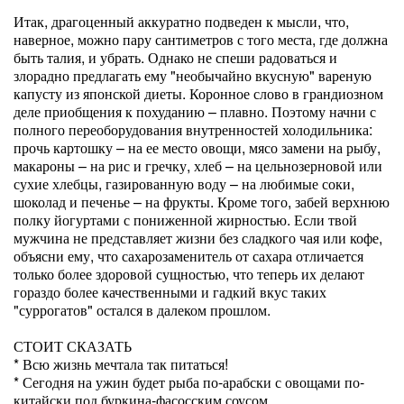
Итак, драгоценный аккуратно подведен к мысли, что,
наверное, можно пару сантиметров с того места, где должна
быть талия, и убрать. Однако не спеши радоваться и
злорадно предлагать ему "необычайно вкусную" вареную
капусту из японской диеты. Коронное слово в грандиозном
деле приобщения к похуданию – плавно. Поэтому начни с
полного переоборудования внутренностей холодильника:
прочь картошку – на ее место овощи, мясо замени на рыбу,
макароны – на рис и гречку, хлеб – на цельнозерновой или
сухие хлебцы, газированную воду – на любимые соки,
шоколад и печенье – на фрукты. Кроме того, забей верхнюю
полку йогуртами с пониженной жирностью. Если твой
мужчина не представляет жизни без сладкого чая или кофе,
объясни ему, что сахарозаменитель от сахара отличается
только более здоровой сущностью, что теперь их делают
гораздо более качественными и гадкий вкус таких
"суррогатов" остался в далеком прошлом.
СТОИТ СКАЗАТЬ
* Всю жизнь мечтала так питаться!
* Сегодня на ужин будет рыба по-арабски с овощами по-
китайски под буркина-фасосским соусом.