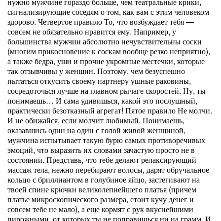
нужно мужчине гораздо больше, чем театральные крики,
сигнализирующие соседям о том, как вам с этим человеком
здорово. Четвертое правило То, что возбуждает тебя —
совсем не обязательно нравится ему. Например, у
большинства мужчин абсолютно нечувствительны соски
(многим прикосновение к соскам вообще резко неприятно),
а также бедра, уши и прочие укромные местечки, которые
так отзывчивы у женщин. Поэтому, чем безуспешно
пытаться откусить своему партнеру ушные раковины,
сосредоточься лучше на главном рычаге скоростей. Ну, ты
понимаешь… И сама удивишься, какой это послушный,
практически безотказный агрегат! Пятое правило Не молчи.
И не обижайся, если молчит любимый. Понимаешь,
оказавшись один на один с голой живой женщиной,
мужчина испытывает такую бурю самых противоречивых
эмоций, что выразить их словами зачастую просто не в
состоянии. Представь, что тебе делают релаксирующий
массаж тела, нежно перебирают волосы, дарят обручальное
кольцо с бриллиантом в голубиное яйцо, застегивают на
твоей спине крючки великолепнейшего платья (причем
платье микроскопического размера, стоит кучу денег и
совсем тебе не мало), а еще кормят с рук вкуснейшими
пирожными, от которых ты не поправишься ни на грамм. И