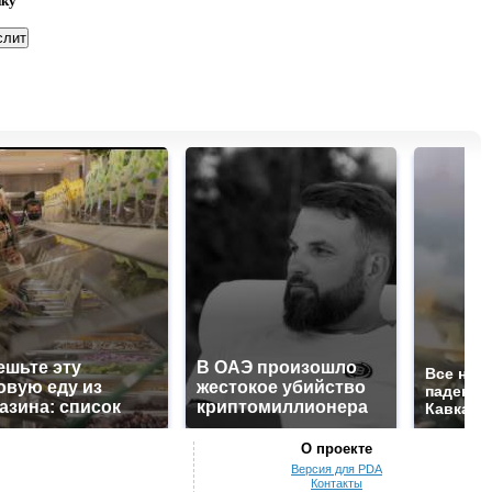
нку
ешьте эту
В ОАЭ произошло
Все нов
овую еду из
жестокое убийство
падению
азина: список
криптомиллионера
Кавказе:
О проекте
Версия для PDA
Контакты