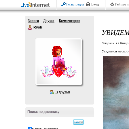
Регистрация
Вход
Рейтинги
Записи
Друзья
Комментарии
Rysh
УВИДЕМ
Вторник, 13 Январ
Увидемся нескор
В друзья
Поиск по дневнику
-