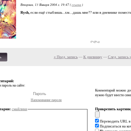
Вторник, 13 Января 2004 г. 19:47 (
ссылка
)
Rysh,
если ещё стыбзишь...хм....дашь мне?? или в дневнике помести
« Пред. запись
—
К дневнику
—
След. запись 
ь
ентарий:
 пароль на сайте:
Комментарий можно доб
нужно будет ввести сим
Напоминание пароля
тария:
смайлики
Прикрепить картинк
Переводить URL в
Подписаться на к