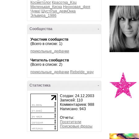
Косметолог
Красотка_Ksu
Миленькая_Киска
Неоновая_фея
Чума!
ШустРая_девчОнка
Эльвира_1986
Сообщества
-
Участник сообществ
(Всего в списке: 1)
прикольные_дефачки
Читатель сообществ
(Всего в списке: 2)
прикольные_дефачки
Rebelde_way
Статистика
-
Создан: 24.12.2003
Записей: 110
Комментариев: 988
Написано: 943
Отчеты:
Посетители
Поисковые фразы