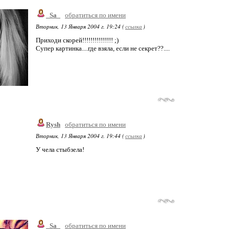
_Sa_
обратиться по имени
Вторник, 13 Января 2004 г. 19:24 (
ссылка
)
Приходи скорей!!!!!!!!!!!!!!! ;)
Супер картинка....где взяла, если не секрет??....
Rysh
обратиться по имени
Вторник, 13 Января 2004 г. 19:44 (
ссылка
)
У чела стыбзела!
_Sa_
обратиться по имени