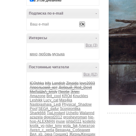
в этом дневнике
Подписка по e-mail
-
Интересы
-
Все (3)
кино
любовь
музыка
Постоянные читатели
-
Все (62)
ICQshka
Irifa
Landish
Zinaida
love2003
Апрельский_кот
Добрый_Red_Devil
МиЛаШкА_kristy
Проби
Элин
Amazone
Brit_cool
KROd
Knuckles
Leshikk
Lucy_cat
Mas4ka
Nastojashaja_Ledi
Physical_Shadow
Poof
SEGA_dafur
Scorpiontika
Shark666
TiaLinstant
Uchello
Walannd
azazela
digest2012
groshevroman
hip-
hop-ALEXMAN
inuse
ishta0111
kostello
krolik_yo
rider_kmv
wota_fak
Алигатор
Ангел_с_неба
Веранда_Собрания
Вид_из_окна
Гонщик1
ЖизньЖенщин