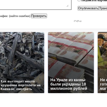
Подписать карти
рафии: (найти ошибки)
На Урале из казны
Не 
Как выглядит место
были украдены 18
гот
крушение вертолета на
миллионов рублей
маг
Кавказе: смотреть