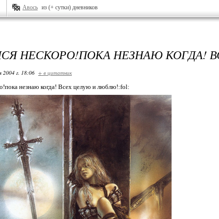
Авось
из (+ сутки) дневников
СЯ НЕСКОРО!ПОКА НЕЗНАЮ КОГДА! В
я 2004 г. 18:06
+ в цитатник
о!пока незнаю когда! Всех целую и люблю!:fol: