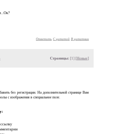
...Ок?
Ответить
С цитатой
В цитатник
»
Страницы:
[1] [
Новые
]
авить без регистрации. На дополнительной странице Вам
волы с изображения в специальное поле.
у:
 ссылку
омментарии