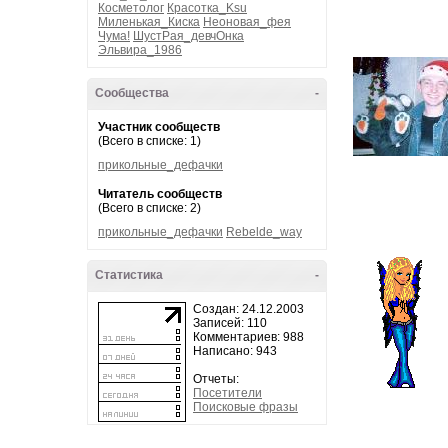
Косметолог
Красотка_Ksu
Миленькая_Киска
Неоновая_фея
Чума!
ШустРая_девчОнка
Эльвира_1986
Сообщества
-
Участник сообществ
(Всего в списке: 1)
прикольные_дефачки
Читатель сообществ
(Всего в списке: 2)
прикольные_дефачки
Rebelde_way
Статистика
-
Создан: 24.12.2003
Записей: 110
Комментариев: 988
Написано: 943
Отчеты:
Посетители
Поисковые фразы