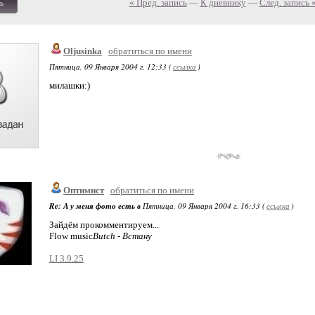
« Пред. запись
—
К дневнику
—
След. запись 
ь
Oljusinka
обратиться по имени
Пятница, 09 Января 2004 г. 12:33 (
ссылка
)
милашки:)
Оптимист
обратиться по имени
Re: А у меня фото есть в
Пятница, 09 Января 2004 г. 16:33 (
ссылка
)
Зайдём прокомментируем...
Flow music
Butch - Встану
LI 3.9.25