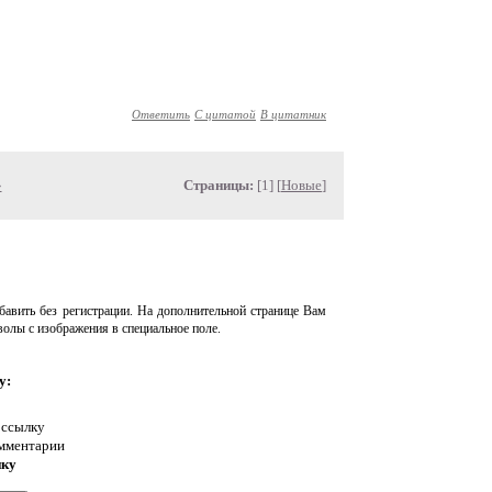
Ответить
С цитатой
В цитатник
»
Страницы:
[1] [
Новые
]
авить без регистрации. На дополнительной странице Вам
волы с изображения в специальное поле.
у:
 ссылку
омментарии
нку