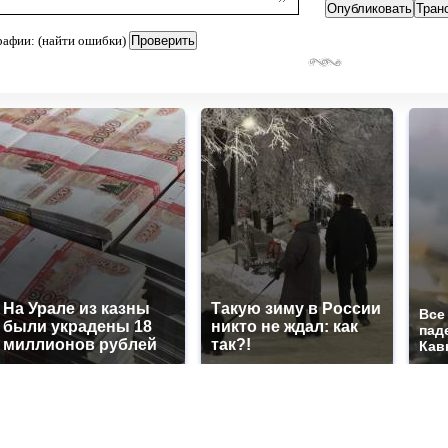
рафии: (найти ошибки)
На Урале из казны
Такую зиму в России
Все
были украдены 18
никто не ждал: как
пад
миллионов рублей
так?!
Кав