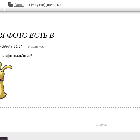
Авось
из (+ сутки) дневников
Я ФОТО ЕСТЬ В
я 2004 г. 12:17
+ в цитатник
сть в фотоальбоме!