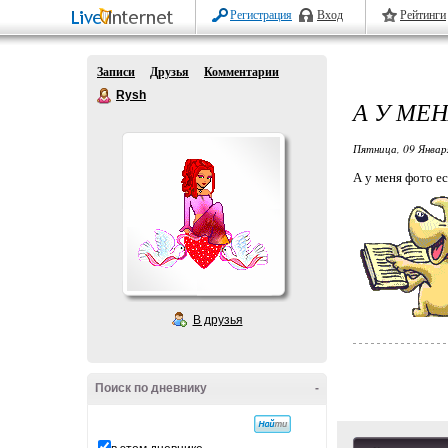
Регистрация
Вход
Рейтинги
Записи
Друзья
Комментарии
Rysh
А У МЕН
Пятница, 09 Январ
А у меня фото е
В друзья
Поиск по дневнику
-