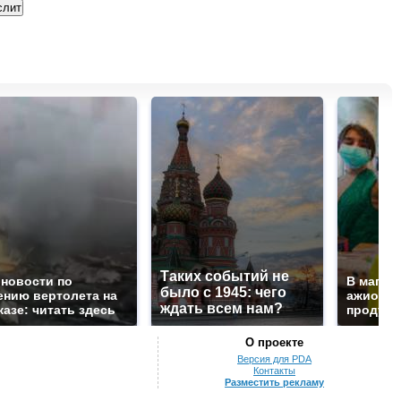
Таких событий не
 новости по
В магаз
было с 1945: чего
ению вертолета на
ажиотаж 
ждать всем нам?
казе: читать здесь
продукта
О проекте
Версия для PDA
Контакты
Разместить рекламу