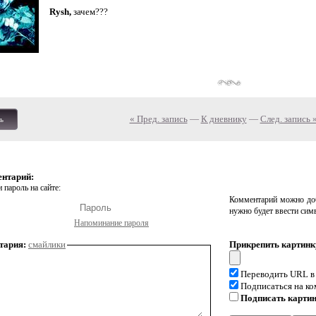
Rysh,
зачем???
« Пред. запись
—
К дневнику
—
След. запись 
ь
ентарий:
 пароль на сайте:
Комментарий можно доб
нужно будет ввести сим
Напоминание пароля
тария:
смайлики
Прикрепить картинк
Переводить URL в
Подписаться на к
Подписать карти