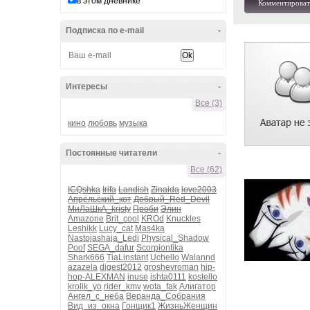
в этом дневнике
Комментироват
Подписка по e-mail
-
Интересы
-
Все (3)
кино
любовь
музыка
Постоянные читатели
-
Все (62)
ICQshka
Irifa
Landish
Zinaida
love2003
Апрельский_кот
Добрый_Red_Devil
МиЛаШкА_kristy
Проби
Элин
Amazone
Brit_cool
KROd
Knuckles
Leshikk
Lucy_cat
Mas4ka
Nastojashaja_Ledi
Physical_Shadow
Poof
SEGA_dafur
Scorpiontika
Shark666
TiaLinstant
Uchello
Walannd
azazela
digest2012
groshevroman
hip-
hop-ALEXMAN
inuse
ishta0111
kostello
krolik_yo
rider_kmv
wota_fak
Алигатор
Ангел_с_неба
Веранда_Собрания
Вид_из_окна
Гонщик1
ЖизньЖенщин