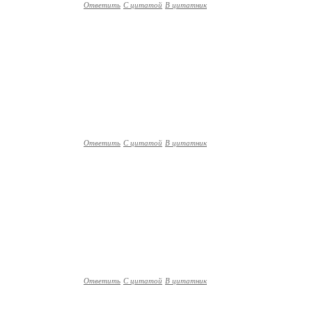
Ответить
С цитатой
В цитатник
Ответить
С цитатой
В цитатник
Ответить
С цитатой
В цитатник