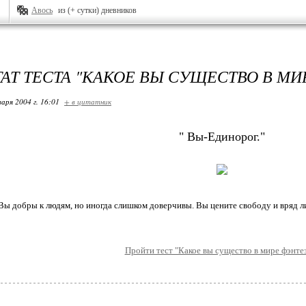
Авось
из (+ сутки) дневников
ТАТ ТЕСТА "КАКОЕ ВЫ СУЩЕСТВО В МИ
варя 2004 г. 16:01
+ в цитатник
" Вы-Единорог."
Вы добры к людям, но иногда слишком доверчивы. Вы цените свободу и вряд ли
Пройти тест "Какое вы существо в мире фэнте