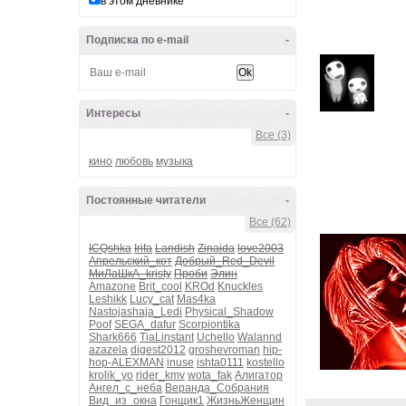
в этом дневнике
Подписка по e-mail
-
Интересы
-
Все (3)
кино
любовь
музыка
Постоянные читатели
-
Все (62)
ICQshka
Irifa
Landish
Zinaida
love2003
Апрельский_кот
Добрый_Red_Devil
МиЛаШкА_kristy
Проби
Элин
Amazone
Brit_cool
KROd
Knuckles
Leshikk
Lucy_cat
Mas4ka
Nastojashaja_Ledi
Physical_Shadow
Poof
SEGA_dafur
Scorpiontika
Shark666
TiaLinstant
Uchello
Walannd
azazela
digest2012
groshevroman
hip-
hop-ALEXMAN
inuse
ishta0111
kostello
krolik_yo
rider_kmv
wota_fak
Алигатор
Ангел_с_неба
Веранда_Собрания
Вид_из_окна
Гонщик1
ЖизньЖенщин