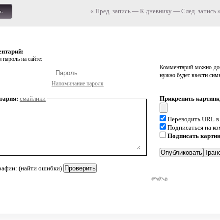
« Пред. запись
—
К дневнику
—
След. запись 
ь
ентарий:
 пароль на сайте:
Комментарий можно доб
нужно будет ввести сим
Напоминание пароля
тария:
смайлики
Прикрепить картинк
Переводить URL в
Подписаться на к
Подписать карти
рафии: (найти ошибки)