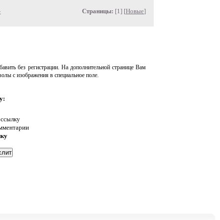
»
Страницы:
[1] [
Новые
]
авить без регистрации. На дополнительной странице Вам
волы с изображения в специальное поле.
у:
 ссылку
омментарии
нку