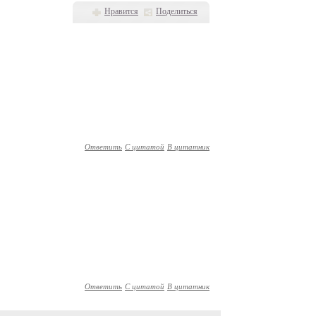
Нравится
Поделиться
Ответить
С цитатой
В цитатник
Ответить
С цитатой
В цитатник