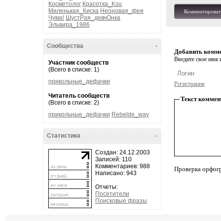
Косметолог
Красотка_Ksu
Миленькая_Киска
Неоновая_фея
Комментироват
Чума!
ШустРая_девчОнка
Эльвира_1986
Сообщества
-
Добавить комм
Введите свое имя и
Участник сообществ
(Всего в списке: 1)
прикольные_дефачки
Регистрация
Читатель сообществ
Текст коммен
(Всего в списке: 2)
прикольные_дефачки
Rebelde_way
Статистика
-
Создан: 24.12.2003
Записей: 110
Комментариев: 988
Проверка орфог
Написано: 943
Отчеты:
Посетители
Поисковые фразы