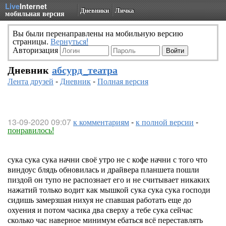
Live
Internet
Дневники
Личка
мобильная версия
Вы были перенаправлены на мобильную версию
страницы.
Вернуться!
Авторизация
Дневник
абсурд_театра
Лента друзей
-
Дневник
-
Полная версия
13-09-2020 09:07
к комментариям
-
к полной версии
-
понравилось!
сука сука сука начни своё утро не с кофе начни с того что
виндоус блядь обновилась и драйвера планшета пошли
пиздой он тупо не распознает его и не считывает никаких
нажатий только водит как мышкой сука сука сука господи
сидишь замерзшая нихуя не спавшая работать еще до
охуения и потом часика два сверху а тебе сука сейчас
сколько час наверное минимум ебаться всё переставлять