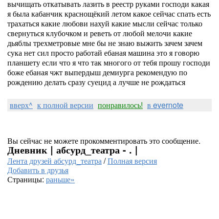
вычищать откатывать лазить в реестр руками господи какая
я была кабанчик краснощёкий летом какое сейчас спать есть
трахаться какие любови нахуй какие мысли сейчас только
свернуться клубочком и реветь от любой мелочи какие
дьяблы трехметровые мне бы не знаю выжить зачем зачем
сука нет сил просто работай ебаная машина это я говорю
планшету если что я что так многого от тебя прошу господи
боже ебаная чжт выпердыш демиурга рекомендую по
рождению делать сразу суецид а лучше не рождаться
вверх^
к полной версии
понравилось!
в evernote
Вы сейчас не можете прокомментировать это сообщение.
Дневник | абсурд_театра - . |
Лента друзей абсурд_театра
/
Полная версия
Добавить в друзья
Страницы:
раньше»