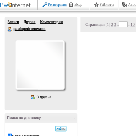
Регистрация
Вход
Рейтинги
Авос
Записи
Друзья
Комментарии
Страницы:
[1]
2
3
..
..
10
paulopedronovaes
В друзья
Поиск по дневнику
-