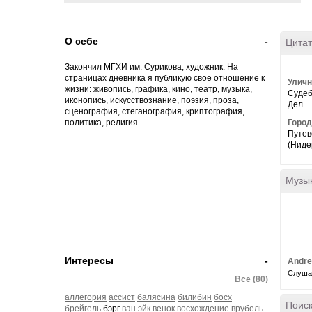
О себе
-
Цитат
Закончил МГХИ им. Сурикова, художник. На
страницах дневника я публикую свое отношение к
Уличн
жизни: живопись, графика, кино, театр, музыка,
Судеб
иконопись, искусствознание, поэзия, проза,
Дел...
сценография,
стеганография, криптография,
политика, религия.
Город
Путев
(Ниде
Музы
Интересы
-
Andre
Слуша
Все (80)
аллегория
ассист
балясина
билибин
босх
Поиск
брейгель
бэрг
ван эйк
венок
восхождение
врубель