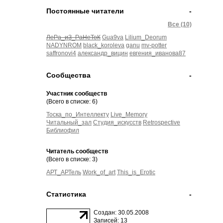
Постоянные читатели
-
Все (10)
ЛеРа_иЗ_РаНеТоК
Gua9va
Lilium_Deorum
NADYNROM
black_koroleva
ganu
mv-potter
saffronovi4
александр_вицин
евгения_иванова87
Сообщества
-
Участник сообществ
(Всего в списке: 6)
Тоска_по_Интеллекту
Live_Memory
Читальный_зал
Студия_искусств
Retrospective
Библиофил
Читатель сообществ
(Всего в списке: 3)
АРТ_АРТель
Work_of_art
This_is_Erotic
Статистика
-
Создан: 30.05.2008
Записей: 13