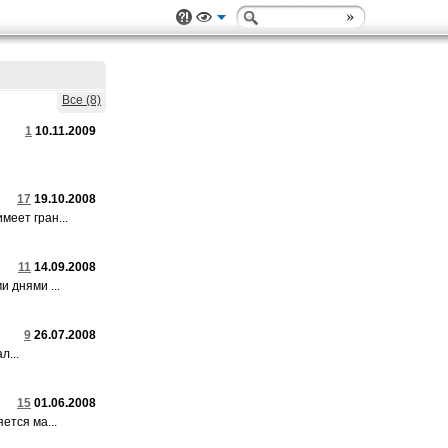
Все (8)
1
10.11.2009
17
19.10.2008
меет гран...
11
14.09.2008
 днями ...
9
26.07.2008
л...
15
01.06.2008
ется ма...