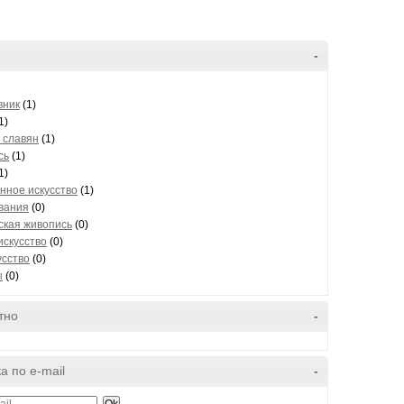
-
вник
(1)
1)
 славян
(1)
сь
(1)
1)
нное искусство
(1)
вания
(0)
ская живопись
(0)
искусство
(0)
усство
(0)
ы
(0)
тно
-
а по e-mail
-