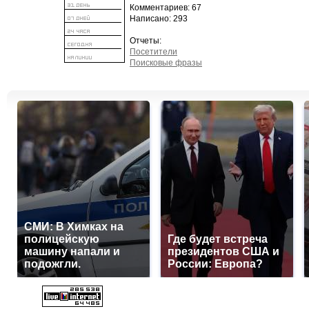
Комментариев: 67
Написано: 293
Отчеты:
Посетители
Поисковые фразы
СМИ: В Химках на
полицейскую
Где будет встреча
машину напали и
президентов США и
подожгли.
России: Европа?