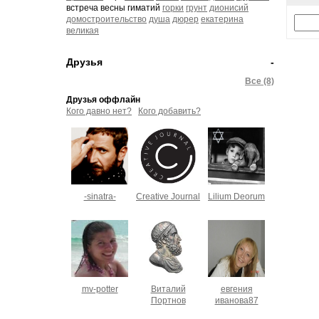
встреча весны гиматий
горки
грунт
дионисий
домостроительство
душа
дюрер
екатерина
великая
Друзья
-
Все (8)
Друзья оффлайн
Кого давно нет?
Кого добавить?
-sinatra-
Creative Journal
Lilium Deorum
mv-potter
Виталий
евгения
Портнов
иванова87