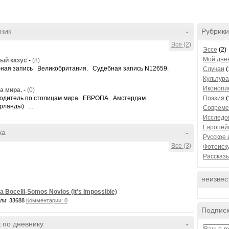
ник
-
Рубрики
Все (2)
Эссе
(2)
Мой дне
ый казус
-
(8)
ная запись Великобритания. Судебная запись N12659.
Случаи
(
Культура
Иконопи
а мира.
-
(0)
одитель по столицам мира ЕВРОПА Амстердам
Поэзия
(
рланды) ...
Совреме
Исследо
Европей
ка
-
Русское 
Все (3)
Фотоиск
Рассказ
неизвес
a Bocelli-Somos Novios (It's Impossible)
ли: 33688
Комментарии: 0
Подписк
 по дневнику
-