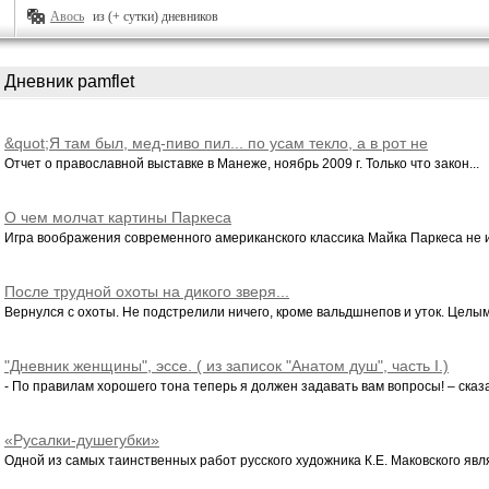
Авось
из (+ сутки) дневников
Дневник pamflet
&quot;Я там был, мед-пиво пил... по усам текло, а в рот не
попало&quot;.
Отчет о православной выставке в Манеже, ноябрь 2009 г. Только что закон...
О чем молчат картины Паркеса
Игра воображения современного американского классика Майка Паркеса не и
После трудной охоты на дикого зверя...
Вернулся с охоты. Не подстрелили ничего, кроме вальдшнепов и уток. Целыми
"Дневник женщины", эссе. ( из записок "Анатом душ", часть I.)
- По правилам хорошего тона теперь я должен задавать вам вопросы! – сказа
«Русалки-душегубки»
Одной из самых таинственных работ русского художника К.Е. Маковского явля