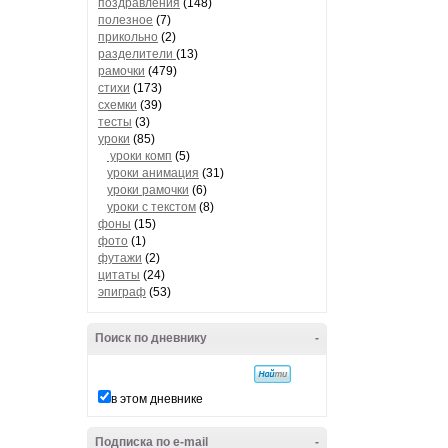
поздравления
(148)
полезное
(7)
прикольно
(2)
разделители
(13)
рамочки
(479)
стихи
(173)
схемки
(39)
тесты
(3)
уроки
(85)
уроки комп
(5)
уроки анимация
(31)
уроки рамочки
(6)
уроки с текстом
(8)
фоны
(15)
фото
(1)
футажи
(2)
цитаты
(24)
эпиграф
(53)
Поиск по дневнику
-
в этом дневнике
Подписка по e-mail
-