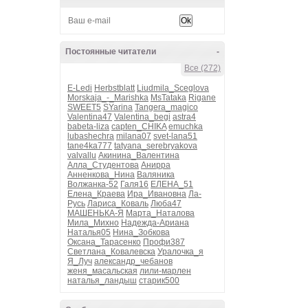
Постоянные читатели
-
Все (272)
E-Ledi
Herbstblatt
Liudmila_Sceglova
Morskaja_-_Marishka
MsTataka
Rigane
SWEET5
SYarina
Tangera_magico
Valentina47
Valentina_begi
astra4
babeta-liza
capten_CHIKA
emuchka
lubashechra
milana07
svet-lana51
tane4ka777
tatyana_serebryakova
valvallu
Акинина_Валентина
Алла_Студентова
Анирра
Анненкова_Нина
Валяника
Волжанка-52
Галя16
ЕЛЕНА_51
Елена_Краева
Ира_Ивановна
Ла-
Русь
Лариса_Коваль
Люба47
МАШЕНЬКА-Я
Марта_Наталова
Мила_Михно
Надежда-Ариана
Наталья05
Нина_Зобкова
Оксана_Тарасенко
Профи387
Светлана_Ковалевска
Уралочка_я
Я_Луч
александр_чебанов
женя_масальская
лили-марлен
наталья_ландыш
старик500