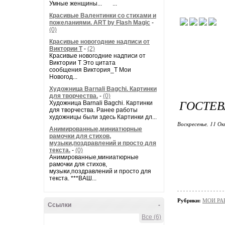
Умные женщины... ...
Красивые Валентинки со стихами и
пожеланиями. ART by Flash Magic
-
(0)
Красивые новогодние надписи от
Виктории Т
-
(2)
Красивые новогодние надписи от
Виктории Т Это цитата
сообщения Виктория_Т Мои
Новогод...
Художница Barnali Bagchi. Картинки
для творчества.
-
(0)
ГОСТЕВ
Художница Barnali Bagchi. Картинки
для творчества. Ранее работы
художницы были здесь Картинки дл...
Воскресенье, 11 Ок
Анимированные,миниатюрные
рамочки для стихов,
музыки,поздравлений и просто для
текста.
-
(0)
Анимированные,миниатюрные
рамочки для стихов,
музыки,поздравлений и просто для
текста. ***ВАШ...
Рубрики:
МОИ РА
Ссылки
-
Все (6)