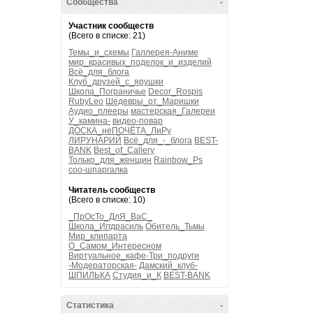
Сообщества
-
Участник сообществ
(Всего в списке: 21)
Темы_и_схемы
Галлерея-Аниме
мир_красивых_поделок_и_изделий
Всё_для_блога
Клуб_друзей_с_ярушки
Школа_Пограничье
Decor_Rospis
RubyLeo
Шедевры_от_Маришки
Аудио_плееры
мастерская_Галереи
У_камина-
видео-повар
ДОСКА_неПОЧЁТА_ЛиРу
ЛИРУНАРИЙ
Всё_для_-_блога
BEST-
BANK
Best_of_Callery
Только_для_женщин
Rainbow_Ps
соо-шпаргалка
Читатель сообществ
(Всего в списке: 10)
_ПрОсТо_ДлЯ_ВаС_
Школа_Иггдрасиль
Обитель_Тьмы
Мир_клипарта
О_Самом_Интересном
Виртуальное_кафе-Три_подруги
-Модераторская-
Дамский_клуб-
ШПИЛЬКА
Студия_и_К
BEST-BANK
Статистика
-