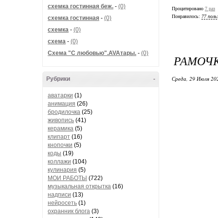
схемка гостинная беж.
-
(0)
Процитировано
7 раз
Понравилось:
77 поль
схемка гостинная
-
(0)
схемка
-
(0)
схема
-
(0)
Схема "С любовью".AVAтары.
-
(0)
РАМОЧК
Среда, 29 Июля 20
Рубрики
-
аватарки
(1)
анимация
(26)
бродилочка
(25)
живопись
(41)
керамика
(5)
клипарт
(16)
кнопочки
(5)
коды
(19)
коллажи
(104)
кулинария
(5)
МОИ РАБОТЫ
(722)
музыкальная открытка
(16)
надписи
(13)
нейросеть
(1)
охранник блога
(3)