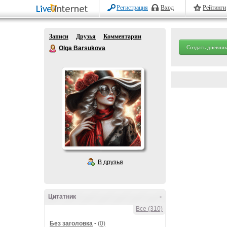
Регистрация
Вход
Рейтинги
Записи
Друзья
Комментарии
Создать дневник
Olga Barsukova
В друзья
Цитатник
-
Все (310)
Без заголовка
-
(0)