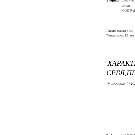
Рубрики:
рамочки
стихи
МОИ РА
Процитировано
3 раз
Понравилось:
32 поль
ХАРАК
СЕБЯ,П
Понедельник, 27 Ию