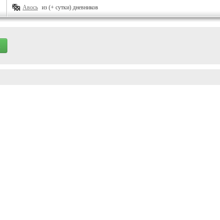
Авось
из (+ сутки) дневников