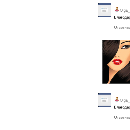
Olga_
Благодар
Ответит
Olga_
Благода
Ответит