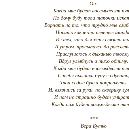
Он:
Когда мне будет восемьдесят пя
По дому буду твои тапочки иска
Ворчать на то, что трудно мне сгиб
Носить какие-то нелепые шарф
Из тех, что для меня связала т
А утром, просыпаясь до рассвет
Прислушаюсь к дыханью твоему
Вдруг улыбнусь и тихо обниму.
Когда мне будет восемьдесят пя
С тебя пылинки буду я сдувать
Твои седые букли поправлять,
И, взявшись за руки, по скверику гу
И нам не страшно будет умират
Когда нам будет восемьдесят пять
***
Вера Бутко