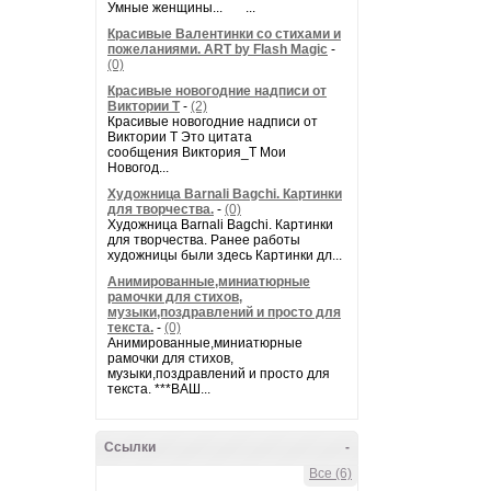
Умные женщины... ...
Красивые Валентинки со стихами и
пожеланиями. ART by Flash Magic
-
(0)
Красивые новогодние надписи от
Виктории Т
-
(2)
Красивые новогодние надписи от
Виктории Т Это цитата
сообщения Виктория_Т Мои
Новогод...
Художница Barnali Bagchi. Картинки
для творчества.
-
(0)
Художница Barnali Bagchi. Картинки
для творчества. Ранее работы
художницы были здесь Картинки дл...
Анимированные,миниатюрные
рамочки для стихов,
музыки,поздравлений и просто для
текста.
-
(0)
Анимированные,миниатюрные
рамочки для стихов,
музыки,поздравлений и просто для
текста. ***ВАШ...
Ссылки
-
Все (6)