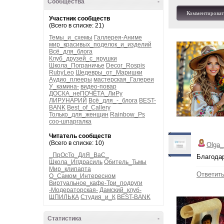
Сообщества
-
Комментироват
Участник сообществ
(Всего в списке: 21)
Темы_и_схемы
Галлерея-Аниме
мир_красивых_поделок_и_изделий
Всё_для_блога
Клуб_друзей_с_ярушки
Школа_Пограничье
Decor_Rospis
RubyLeo
Шедевры_от_Маришки
Аудио_плееры
мастерская_Галереи
У_камина-
видео-повар
ДОСКА_неПОЧЁТА_ЛиРу
ЛИРУНАРИЙ
Всё_для_-_блога
BEST-
BANK
Best_of_Callery
Только_для_женщин
Rainbow_Ps
соо-шпаргалка
Читатель сообществ
(Всего в списке: 10)
Olga_
_ПрОсТо_ДлЯ_ВаС_
Благода
Школа_Иггдрасиль
Обитель_Тьмы
Мир_клипарта
Ответит
О_Самом_Интересном
Виртуальное_кафе-Три_подруги
-Модераторская-
Дамский_клуб-
ШПИЛЬКА
Студия_и_К
BEST-BANK
Статистика
-