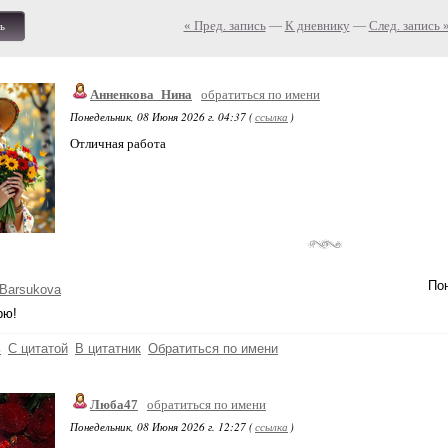
« Пред. запись
—
К дневнику
—
След. запись 
ь
Анненкова_Нина
обратиться по имени
Понедельник, 08 Июня 2026 г. 04:37 (
ссылка
)
Отличная работа
Пон
Barsukova
рю!
ь
С цитатой
В цитатник
Обратиться по имени
Люба47
обратиться по имени
Понедельник, 08 Июня 2026 г. 12:27 (
ссылка
)