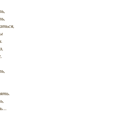
ть,
ть,
аться,
ы
ы.
а,
,
ть,
,
лять.
ь,
...