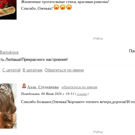
Жизненные трогательные стихи, красивая рамочка!
Спасибо, Оленька!
Пон
Barsukova
ть,Любаша!Прекрасного настроения!
ь
С цитатой
В цитатник
Обратиться по имени
Алла_Студентова
обратиться по имени
Понедельник, 08 Июня 2026 г. 19:53 (
ссылка
)
Спасибо большое,Оленька!Хорошего теплого вечера,дорогая!И теп