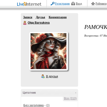
Регистрация
Вход
Рейтинги
Записи
Друзья
Комментарии
Olga Barsukova
РАМОЧКА
Воскресенье, 07 Ию
В друзья
Цитатник
-
Все (310)
Без заголовка
-
(0)