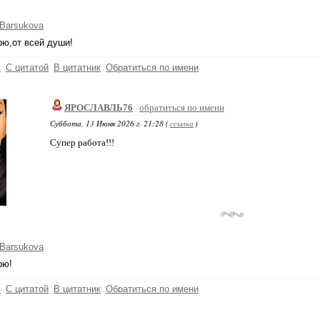
Barsukova
ю,от всей души!
ь
С цитатой
В цитатник
Обратиться по имени
ЯРОСЛАВЛЬ76
обратиться по имени
Суббота, 13 Июня 2026 г. 21:28 (
ссылка
)
Супер работа!!!
Barsukova
рю!
ь
С цитатой
В цитатник
Обратиться по имени