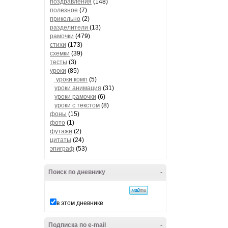
поздравления
(148)
полезное
(7)
прикольно
(2)
разделители
(13)
рамочки
(479)
стихи
(173)
схемки
(39)
тесты
(3)
уроки
(85)
уроки комп
(5)
уроки анимация
(31)
уроки рамочки
(6)
уроки с текстом
(8)
фоны
(15)
фото
(1)
футажи
(2)
цитаты
(24)
эпиграф
(53)
Поиск по дневнику
-
в этом дневнике
Подписка по e-mail
-