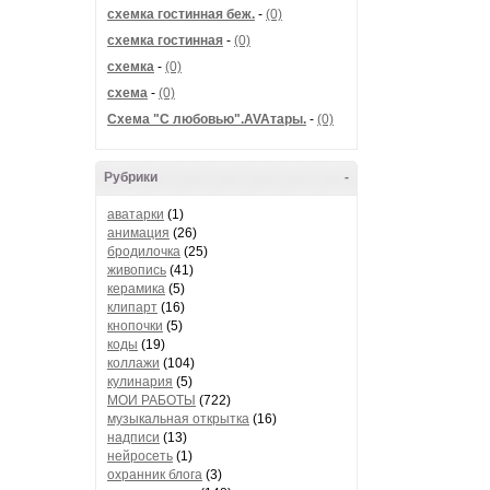
схемка гостинная беж.
-
(0)
схемка гостинная
-
(0)
схемка
-
(0)
схема
-
(0)
Схема "С любовью".AVAтары.
-
(0)
Рубрики
-
аватарки
(1)
анимация
(26)
бродилочка
(25)
живопись
(41)
керамика
(5)
клипарт
(16)
кнопочки
(5)
коды
(19)
коллажи
(104)
кулинария
(5)
МОИ РАБОТЫ
(722)
музыкальная открытка
(16)
надписи
(13)
нейросеть
(1)
охранник блога
(3)