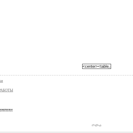
ки
РАБОТЫ
зователям