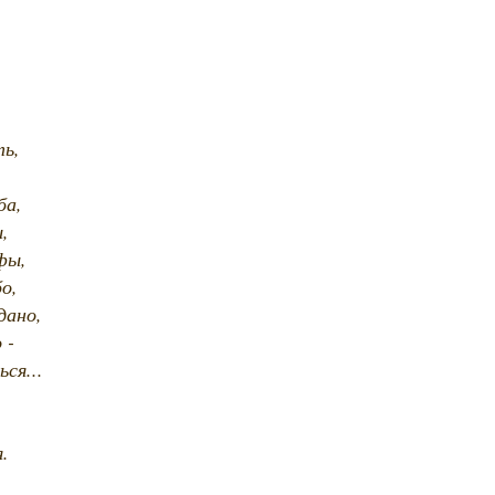
ть,
,
ба,
,
фы,
о,
дано,
 -
ся...
.