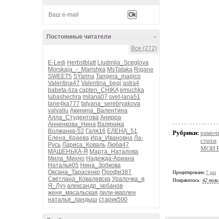
Постоянные читатели
-
Все (272)
E-Ledi
Herbstblatt
Liudmila_Sceglova
Morskaja_-_Marishka
MsTataka
Rigane
SWEET5
SYarina
Tangera_magico
Valentina47
Valentina_begi
astra4
babeta-liza
capten_CHIKA
emuchka
lubashechra
milana07
svet-lana51
tane4ka777
tatyana_serebryakova
valvallu
Акинина_Валентина
Алла_Студентова
Анирра
Анненкова_Нина
Валяника
Волжанка-52
Галя16
ЕЛЕНА_51
Рубрики:
рамоч
Елена_Краева
Ира_Ивановна
Ла-
стихи
Русь
Лариса_Коваль
Люба47
МОИ 
МАШЕНЬКА-Я
Марта_Наталова
Мила_Михно
Надежда-Ариана
Наталья05
Нина_Зобкова
Оксана_Тарасенко
Профи387
Процитировано
7 раз
Светлана_Ковалевска
Уралочка_я
Понравилось:
42 поль
Я_Луч
александр_чебанов
женя_масальская
лили-марлен
наталья_ландыш
старик500