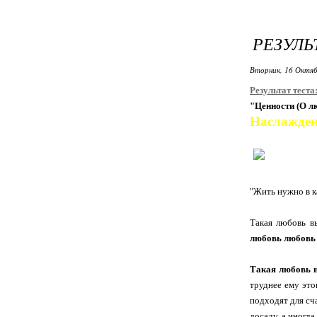
РЕЗУЛЬ
Вторник, 16 Октяб
Результат теста
"Ценности (О л
Наслаждени
"Жить нужно в к
Такая любовь в
любовь любовь 
Такая любовь н
труднее ему это
подходят для сча
досаду, а иногда