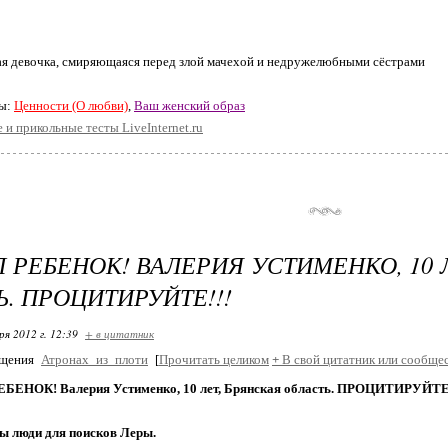
ая девочка, смиряющаяся перед злой мачехой и недружелюбными сёстрами
ты:
Ценности (О любви)
,
Ваш женский образ
 и прикольные тесты LiveInternet.ru
 РЕБЕНОК! ВАЛЕРИЯ УСТИМЕНКО, 10 
Ь. ПРОЦИТИРУЙТЕ!!!
ря 2012 г. 12:39
+ в цитатник
бщения
Атронах_из_плоти
[
Прочитать целиком
+
В свой цитатник или сообщес
ЕНОК! Валерия Устименко, 10 лет, Брянская область. ПРОЦИТИРУЙТЕ!
ы люди для поисков Леры.