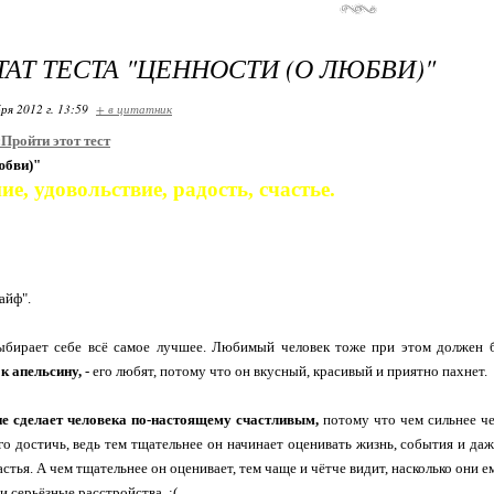
ТАТ ТЕСТА "ЦЕННОСТИ (О ЛЮБВИ)"
ря 2012 г. 13:59
+ в цитатник
:
Пройти этот тест
юбви)"
е, удовольствие, радость, счастье.
айф".
ыбирает себе всё самое лучшее. Любимый человек тоже при этом должен
к апельсину,
- его любят, потому что он вкусный, красивый и приятно пахнет.
е сделает человека по-настоящему счастливым,
потому что чем сильнее че
го достичь, ведь тем тщательнее он начинает оценивать жизнь, события и даж
стья. А чем тщательнее он оценивает, тем чаще и чётче видит, насколько они 
 и серьёзные расстройства. :(