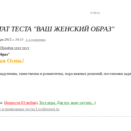
ТАТ ТЕСТА "ВАШ ЖЕНСКИЙ ОБРАЗ"
ря 2012 г. 14:13
+ в цитатник
:
Пройти этот тест
образ"
ая Осень!
 задумчива, таинственна и романтична; пора важных решений, постановки задач
ты:
Ценности (О любви)
,
Тест-игра. Для тех, кому скучно. :)
 и прикольные тесты LiveInternet.ru