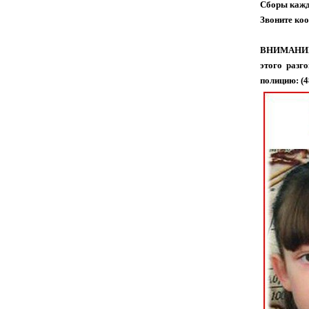
Сборы кажд
Звоните коо
ВНИМАНИЕ! 
этого разг
полицию: (4