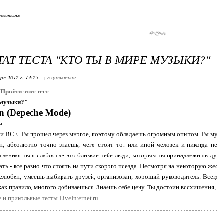
зователям
ТАТ ТЕСТА "КТО ТЫ В МИРЕ МУЗЫКИ?"
ря 2012 г. 14:25
+ в цитатник
:
Пройти этот тест
 музыки?"
n (Depeche Mode)
м
и ВСЕ. Ты прошел через многое, поэтому обладаешь огромным опытом. Ты муд
н, абсолютно точно знаешь, чего стоит тот или иной человек и никогда не
твенная твоя слабость - это близкие тебе люди, которым ты принадлежишь д
лать - все равно что стоять на пути скорого поезда. Несмотря на некоторую же
любен, умеешь выбирать друзей, организован, хороший руководитель. Всег
как правило, многого добиваешься. Знаешь себе цену. Ты достоин восхищения, ве
 и прикольные тесты LiveInternet.ru