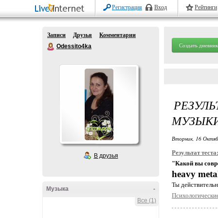
Регистрация
Вход
Рейтинги
Записи
Друзья
Комментарии
Создать дневник
Odessito4ka
РЕЗУЛЬ
МУЗЫКИ
Вторник, 16 Октяб
Результат теста
В друзья
"Какой вы сов
heavy meta
Ты действительн
Музыка
-
Психологические
Все (1)