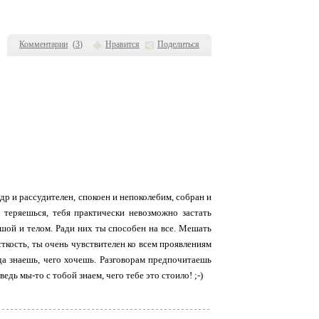
Комментарии
(
3
)
Нравится
Поделиться
р и рассудителен, спокоен и непоколебим, собран и
 теряешься, тебя практически невозможно застать
ушой и телом. Ради них ты способен на все. Мешать
сткость, ты очень чувствителен ко всем проявлениям
да знаешь, чего хочешь. Разговорам предпочитаешь
дь мы-то с тобой знаем, чего тебе это стоило! ;-)