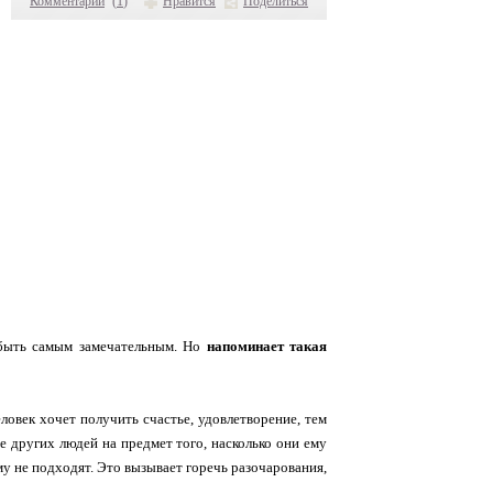
Комментарии
(
1
)
Нравится
Поделиться
 быть самым замечательным. Но
напоминает такая
ловек хочет получить счастье, удовлетворение, тем
е других людей на предмет того, насколько они ему
ему не подходят. Это вызывает горечь разочарования,