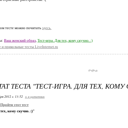
том тесте можно почитать
здесь.
ты:
Ваш женский образ
,
Тест-игра. Для тех, кому скучно. :)
 и прикольные тесты LiveInternet.ru
АТ ТЕСТА "ТЕСТ-ИГРА. ДЛЯ ТЕХ, КОМУ 
ря 2012 г. 13:52
+ в цитатник
:
Пройти этот тест
тех, кому скучно. :)"