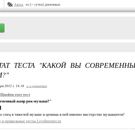
Авось
из (+ сутки) дневников
ТАТ ТЕСТА "КАКОЙ ВЫ СОВРЕМЕНН
?"
ря 2012 г. 14:36
+ в цитатник
:
Пройти этот тест
ременный жанр рок-музыки?"
l
о спец в тяжелой музыке и ценишь в ней именно мастерство музыкантов!
 и прикольные тесты LiveInternet.ru