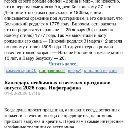
героев своего романа-эпопеи «Война и мир», но известно,
что в первом томе князю Андрею Болконскому 27 лет.
Действие этого тома происходит в 1805-м, в нем
описывается сражение под Аустерлицем, а это означает, что
Болконский родился в 1778 году. Впрочем, есть расчеты,
что он родился чуть раньше — 25 января (5 февраля по
новому стилю) 1777 года. Так же высчитали и дату
рождения его сына — Николай родился 31марта (12 апреля
по новому стилю) 1806 года. По других героев романа
известен только возраст — Наташе Ростовой в начале книги
13 лет, а Пьеру Безухову — 20.
Читать далее...
комментарии: 0
понравилось!
вверх^
к полной версии
Календарь необычных и веселых праздников
августа 2026 года. Инфографика
01-08-2026 07:16
Когда душа просит праздника, а никаких государственных
торжеств в течение месяца не предвидится, на помощь
приходят выдумка и креатив. Перед вами самые интересные
и забавные традиции со всего мира.