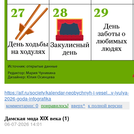
https://aif.ru/society/kalendar-neobychnyh-i-vesel...v-iyulya-
2026-goda-infografika
комментарии: 0
понравилось!
вверх^
к полной версии
Дамская мода XIX века (1)
06-07-2026 14:01