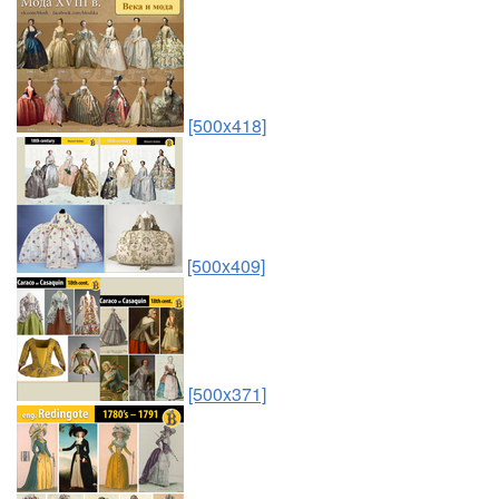
[500x418]
[500x409]
[500x371]