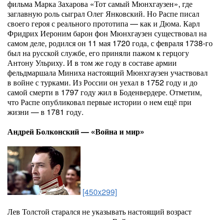
фильма Марка Захарова «Тот самый Мюнхгаузен», где
заглавную роль сыграл Олег Янковский. Но Распе писал
своего героя с реального прототипа — как и Дюма. Карл
Фридрих Иероним барон фон Мюнхгаузен существовал на
самом деле, родился он 11 мая 1720 года, с февраля 1738-го
был на русской службе, его приняли пажом к герцогу
Антону Ульриху. И в том же году в составе армии
фельдмаршала Миниха настоящий Мюнхгаузен участвовал
в войне с турками. Из России он уехал в 1752 году и до
самой смерти в 1797 году жил в Боденвердере. Отметим,
что Распе опубликовал первые истории о нем ещё при
жизни — в 1781 году.
Андрей Болконский — «Война и мир»
[450x299]
Лев Толстой старался не указывать настоящий возраст