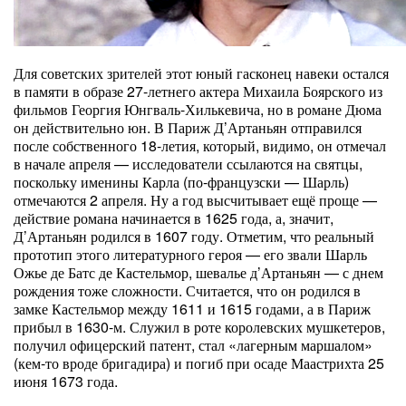
Для советских зрителей этот юный гасконец навеки остался
в памяти в образе 27-летнего актера Михаила Боярского из
фильмов Георгия Юнгваль-Хилькевича, но в романе Дюма
он действительно юн. В Париж Д’Артаньян отправился
после собственного 18-летия, который, видимо, он отмечал
в начале апреля — исследователи ссылаются на святцы,
поскольку именины Карла (по-французски — Шарль)
отмечаются 2 апреля. Ну а год высчитывает ещё проще —
действие романа начинается в 1625 года, а, значит,
Д’Артаньян родился в 1607 году. Отметим, что реальный
прототип этого литературного героя — его звали Шарль
Ожье де Батс де Кастельмор, шевалье д’Артаньян — с днем
рождения тоже сложности. Считается, что он родился в
замке Кастельмор между 1611 и 1615 годами, а в Париж
прибыл в 1630-м. Служил в роте королевских мушкетеров,
получил офицерский патент, стал «лагерным маршалом»
(кем-то вроде бригадира) и погиб при осаде Маастрихта 25
июня 1673 года.