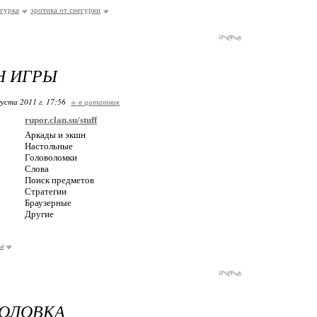
егурка
эротика от снегурки
Н ИГРЫ
густа 2011 г. 17:56
+ в цитатник
rupor.clan.su/stuff
Аркады и экшн
Настольные
Головоломки
Слова
Поиск предметов
Стратегии
Браузерные
Другие
ы
ГОЛОВКА