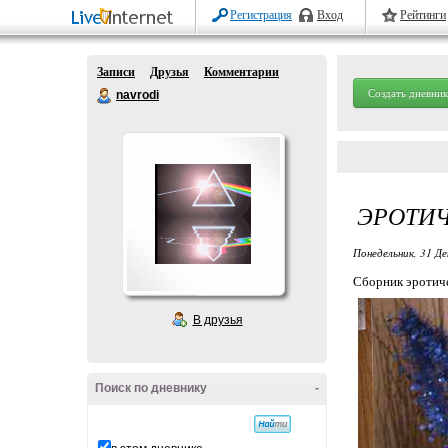
Регистрация
Вход
Рейтинги
Записи
Друзья
Комментарии
Создать дневник
navrodi
ЭРОТИЧ
Понедельник, 31 Де
Сборник эротич
В друзья
Поиск по дневнику
-