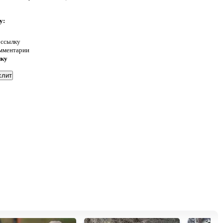
у:
 ссылку
омментарии
нку