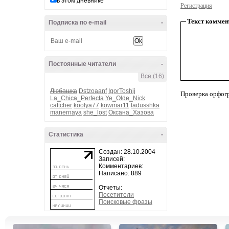
в этом дневнике
Регистрация
Текст коммен
Подписка по e-mail
-
Постоянные читатели
-
Все (16)
Любашка
Dstzoaanf
IgorToshij
Проверка орфог
La_Chica_Perfecta
Ye_Olde_Nick
cattcher
koolya77
kowmar11
ladusshka
manernaya
she_lost
Оксана_Хазова
Статистика
-
Создан: 28.10.2004
Записей:
Комментариев:
Написано: 889
Отчеты:
Посетители
Поисковые фразы