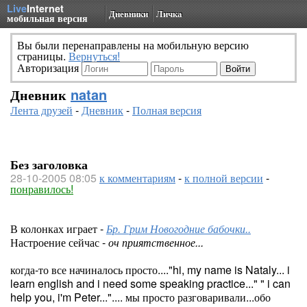
Live
Internet
Дневники
Личка
мобильная версия
Вы были перенаправлены на мобильную версию
страницы.
Вернуться!
Авторизация
Дневник
natan
Лента друзей
-
Дневник
-
Полная версия
Без заголовка
28-10-2005 08:05
к комментариям
-
к полной версии
-
понравилось!
В колонках играет -
Бр. Грим Новогодние бабочки..
Настроение сейчас -
оч приятственное...
когда-то все начиналось просто...."hi, my name is Nataly... i
learn english and i need some speaking practice..." " i can
help you, i'm Peter...".... мы просто разговаривали...обо