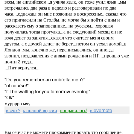
всем, на английском...я учила язык, он тоже учил язык...мы
встречались два раза в неделю и разговаривали по два
часа....однажды он мне позвонил в воскресенье...сказал что
его пригласили на Столбы..не могла бы я пойти с ним и
рассказать ему о заповеднике...на русском....хорошая
получилась тогда прогулка...а на следующий месяц он не
взял денег за занятия...сказал что считает меня своим
другом, а с друзей денег не берет...потом он уехал домой..в
Лондон..мы, конечно же, переписывались, он иногда
звонил, поздравления с днями рождения и НГ....прошло уже
почти 3 года..
...Пит вернулся...
"Do you remember an umbrella men?"
"of course!"..
"i'll be waiting for you tomorrow evening"...
"Ok"...
муррррр мяу..
вверх^
к полной версии
понравилось!
в evernote
Вы сейчас не можете прокомментировать это сообщение.