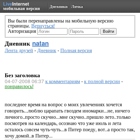
Live
Internet
Дневники
Личка
мобильная версия
Вы были перенаправлены на мобильную версию
страницы.
Вернуться!
Авторизация
Дневник
natan
Лента друзей
-
Дневник
-
Полная версия
Без заголовка
04-07-2008 06:37
к комментариям
-
к полной версии
-
понравилось!
последнее время на вопрос о моих увлечениях хочется
говорить...люблю царапать гвоздем иномарки...не, ничего
личного..просто скучно...мне скучно..пришло лето..только
посмотрев на календарь, осознаю что уже июль и лета
осталось совсем чуть-чуть...в Питер поеду, вот..а просто так,
хочу домой..в Питер...