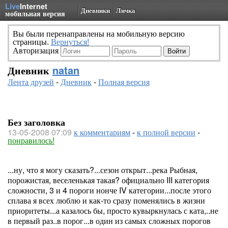
Live
Internet
Дневники
Личка
мобильная версия
Вы были перенаправлены на мобильную версию
страницы.
Вернуться!
Авторизация
Дневник
natan
Лента друзей
-
Дневник
-
Полная версия
Без заголовка
13-05-2008 07:09
к комментариям
-
к полной версии
-
понравилось!
...ну, что я могу сказать?...сезон открыт...река Рыбная,
порожистая, веселенькая такая? официально III категория
сложности, 3 и 4 пороги нонче IV категории...после этого
сплава я всех люблю и как-то сразу поменялись в жизни
приоритеты...а казалось бы, просто кувыркнулась с ката,..не
в первый раз..в порог...в один из самых сложных порогов