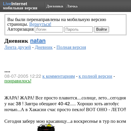
Live
Internet
Дневники
Личка
мобильная версия
Вы были перенаправлены на мобильную версию
страницы.
Вернуться!
Авторизация
Дневник
natan
Лента друзей
-
Дневник
-
Полная версия
....
08-07-2005 12:22
к комментариям
-
к полной версии
-
понравилось!
ЖАРА! ЖАРА! Все просто плавится....солнце, лето...сегодня
у нас 38 ! Завтра обещают 40-42..... Хорошо хоть автобус
ночью...А в Хакасии счас просто пекло! ВОТ ОНО - ЛЕТО!!
Сегодня заберу мою красавицу...а воскресенье в тур по всем