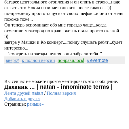
батарее центрального отопления и он опять в строю...надо
сказать что Нокиа начинает глючить после такого... :))
по-прежнему просто тащусь от своих шефов...и они от меня
похоже тоже...
Он теперь вспоминает обо мне гораздо чаще...когда
отменили межгород по краю...жизнь стала просто сказкой...
:))
завтра у Машки и Ко концерт....пойду слушать ребят...будет
интересно...
..."смотреть на звезды нельзя...они забрали тебя.."
вверх^
к полной версии
понравилось!
в evernote
Вы сейчас не можете прокомментировать это сообщение.
Дневник ... | natan - innominate terms |
Лента друзей natan
/
Полная версия
Добавить в друзья
Страницы:
раньше»