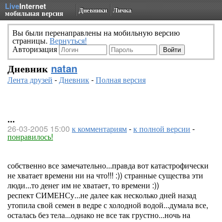
Live
Internet
Дневники
Личка
мобильная версия
Вы были перенаправлены на мобильную версию
страницы.
Вернуться!
Авторизация
Дневник
natan
Лента друзей
-
Дневник
-
Полная версия
...
26-03-2005 15:00
к комментариям
-
к полной версии
-
понравилось!
собственно все замечательно...правда вот катастрофически
не хватает времени ни на что!!! :)) странные существа эти
люди...то денег им не хватает, то времени :))
респект СИМЕНСу...не далее как несколько дней назад
утопила свой семен в ведре с холодной водой...думала все,
осталась без тела...однако не все так грустно...ночь на