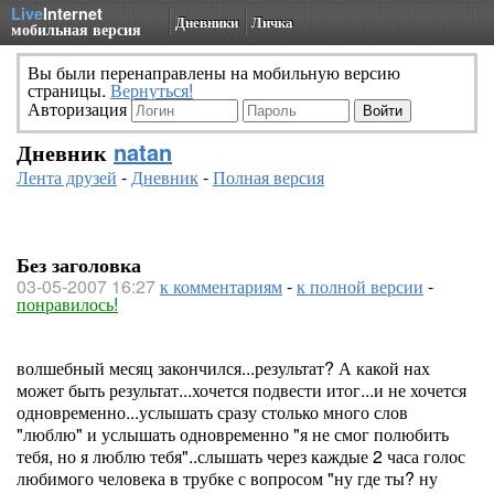
Live
Internet
Дневники
Личка
мобильная версия
Вы были перенаправлены на мобильную версию
страницы.
Вернуться!
Авторизация
Дневник
natan
Лента друзей
-
Дневник
-
Полная версия
Без заголовка
03-05-2007 16:27
к комментариям
-
к полной версии
-
понравилось!
волшебный месяц закончился...результат? А какой нах
может быть результат...хочется подвести итог...и не хочется
одновременно...услышать сразу столько много слов
"люблю" и услышать одновременно "я не смог полюбить
тебя, но я люблю тебя"..слышать через каждые 2 часа голос
любимого человека в трубке с вопросом "ну где ты? ну