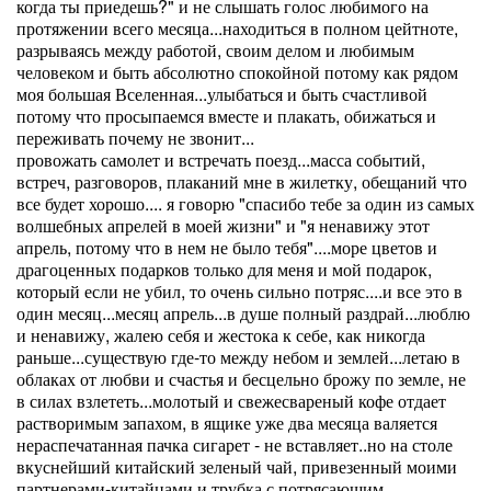
когда ты приедешь?" и не слышать голос любимого на
протяжении всего месяца...находиться в полном цейтноте,
разрываясь между работой, своим делом и любимым
человеком и быть абсолютно спокойной потому как рядом
моя большая Вселенная...улыбаться и быть счастливой
потому что просыпаемся вместе и плакать, обижаться и
переживать почему не звонит...
провожать самолет и встречать поезд...масса событий,
встреч, разговоров, плаканий мне в жилетку, обещаний что
все будет хорошо.... я говорю "спасибо тебе за один из самых
волшебных апрелей в моей жизни" и "я ненавижу этот
апрель, потому что в нем не было тебя"....море цветов и
драгоценных подарков только для меня и мой подарок,
который если не убил, то очень сильно потряс....и все это в
один месяц...месяц апрель...в душе полный раздрай...люблю
и ненавижу, жалею себя и жестока к себе, как никогда
раньше...существую где-то между небом и землей...летаю в
облаках от любви и счастья и бесцельно брожу по земле, не
в силах взлететь...молотый и свежесвареный кофе отдает
растворимым запахом, в ящике уже два месяца валяется
нераспечатанная пачка сигарет - не вставляет..но на столе
вкуснейший китайский зеленый чай, привезенный моими
партнерами-китайцами и трубка с потрясающим