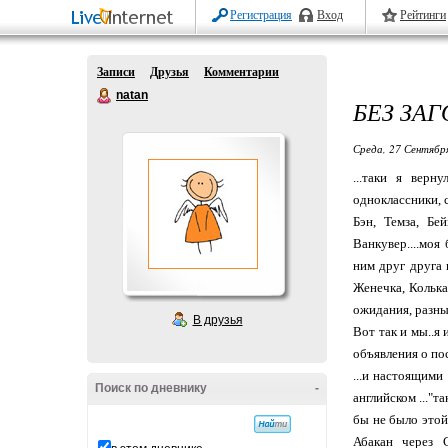
Регистрация
Вход
Рейтинги
Записи
Друзья
Комментарии
natan
БЕЗ ЗА
Среда, 27 Сентябр
...таки я верн
одноклассники, 
Бэн, Темза, Бе
Ванкувер....моя
ним друг друга 
Женечка, Колька
ожидания, разные
В друзья
Вот так и мы..я
объявления о пос
...и настоящими
Поиск по дневнику
-
английском ..."т
бы не было этой 
Абакан через С