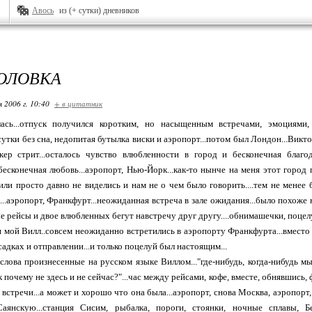
Авось
из (+ сутки) дневников
ГОЛОВКА
я 2006 г. 10:40
+ в цитатник
улась...отпуск получился коротким, но насыщенным встречами, эмоциями
сутки без сна, недопитая бутылка виски и аэропорт...потом был Лондон...Викто
йкер стрит...осталось чувство влюбленности в город и бесконечная благо
 бесконечная любовь...аэропорт, Нью-Йорк...как-то нынче на меня этот город
или просто давно не виделись и нам не о чем было говорить....тем не менее 
...аэропорт, Франкфурт...неожиданная встреча в зале ожидания...было похоже н
 рейсы и двое влюбленных бегут навстречу друг другу....обнимашечки, поцелуй,
 и мой Вилл..совсем неожиданно встретились в аэропорту Франкфурта...вместо
адках и отправлении...и только поцелуй был настоящим...
 слова произнесенные на русском языке Виллом..."где-нибудь, когда-нибудь м
ак почему не здесь и не сейчас?"...час между рейсами, кофе, вместе, обнявшись, 
встречи...а может и хорошо что она была...аэропорт, снова Москва, аэропорт,
аянскую...станция Сисим, рыбалка, пороги, стоянки, ночные сплавы, Бе