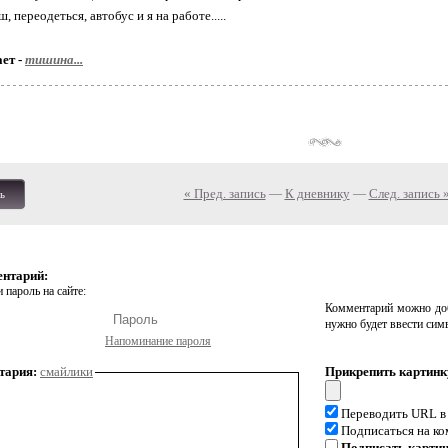
, переодеться, автобус и я на работе.....
ет -
тишина...
« Пред. запись
—
К дневнику
—
След. запись 
ь
ентарий:
 пароль на сайте:
Комментарий можно доб
нужно будет ввести сим
Напоминание пароля
тария:
смайлики
Прикрепить картинк
Переводить URL в
Подписаться на к
Подписать карти