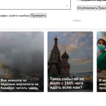
рафии: (найти ошибки)
Таких событий не
Все новости по
В м
было с 1945: чего
падению вертолета на
ажи
ждать всем нам?
Кавказе: читать здесь
про