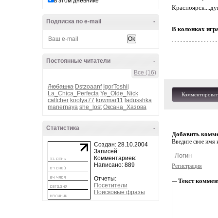
в этом дневнике
Красноярск....душ
Подписка по e-mail
-
В колонках игра
Постоянные читатели
-
Все (16)
Любашка
Dstzoaanf
IgorToshij
La_Chica_Perfecta
Ye_Olde_Nick
Комментироват
cattcher
koolya77
kowmar11
ladusshka
manernaya
she_lost
Оксана_Хазова
Статистика
-
Добавить комм
Введите свое имя и
Создан: 28.10.2004
Записей:
Комментариев:
Написано: 889
Регистрация
Отчеты:
Текст коммен
Посетители
Поисковые фразы