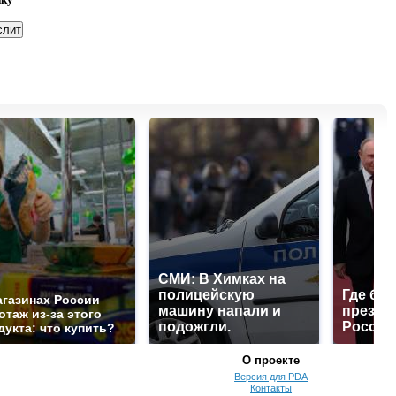
СМИ: В Химках на
полицейскую
Где буд
агазинах России
машину напали и
презид
отаж из-за этого
подожгли.
России
дукта: что купить?
О проекте
Версия для PDA
Контакты