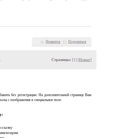
Нравится
Поделиться
»
Страницы:
[1] [
Новые
]
авить без регистрации. На дополнительной странице Вам
волы с изображения в специальное поле.
у:
 ссылку
омментарии
нку