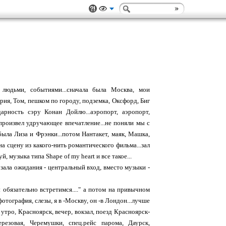
, людьми, событиями...сначала была Москва, мои
рия, Том, пешком по городу, подземка, Оксфорд, Биг
дарность сэру Конан Дойлю...аэропорт, аэропорт,
 произвел удручающее впечатление...не поняли мы с
была Лиза и Фрэнки...потом Нантакет, маяк, Машка,
а сцену из какого-нить романтического фильма...зал
 музыка типа Shape of my heart и все такое...
 зала ожидания - центральный вход, вместо музыки -
ы обязательно встретимся...." а потом на привычном
фотография, слезы, я в -Москву, он -в Лондон...лучше
 утро, Красноярск, вечер, вокзал, поезд Красноярск-
резовая, Черемушки, спец.рейс парома, Даурск,