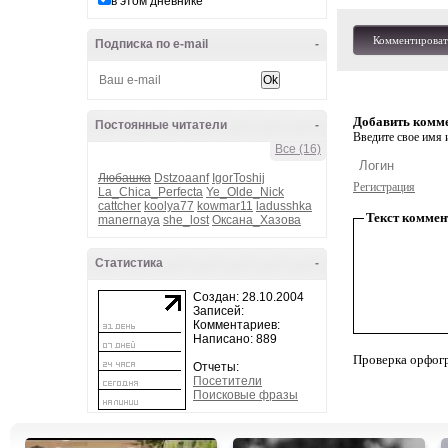
в этом дневнике
Комментироват
Подписка по e-mail
-
Добавить комм
Постоянные читатели
-
Введите свое имя и
Все (16)
Любашка
Dstzoaanf
IgorToshij
Регистрация
La_Chica_Perfecta
Ye_Olde_Nick
cattcher
koolya77
kowmar11
ladusshka
Текст коммен
manernaya
she_lost
Оксана_Хазова
Статистика
-
Создан: 28.10.2004
Записей:
Комментариев:
Написано: 889
Проверка орфог
Отчеты:
Посетители
Поисковые фразы