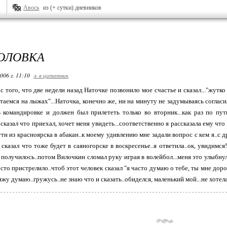
Авось
из (+ сутки) дневников
ГОЛОВКА
006 г. 11:10
+ в цитатник
ь с того, что две недели назад Наточке позвонило мое счастье и сказал..."жутк
атаемся на лыжах"...Наточка, конечно же, ни на минуту не задумываясь согласи
 командировке и должен был прилететь только во вторник...как раз по п
 сказал что приехал, хочет меня увидеть...соответственно я рассказала ему чт
ти из красноярска в абакан..к моему удивлению мне задали вопрос с кем я..с 
 сказал что тоже будет в саяногорске в воскресенье..я ответила..ок, увидимс
к получилось..потом Вилочкин сломал руку играя в волейбол...меня это улыбну
сто пристрелило..чтоб этот человек сказал "я часто думаю о тебе, ты мне доро
ижу думаю..гружусь..не знаю что и сказать..обиделся, маленький мой...не хотела