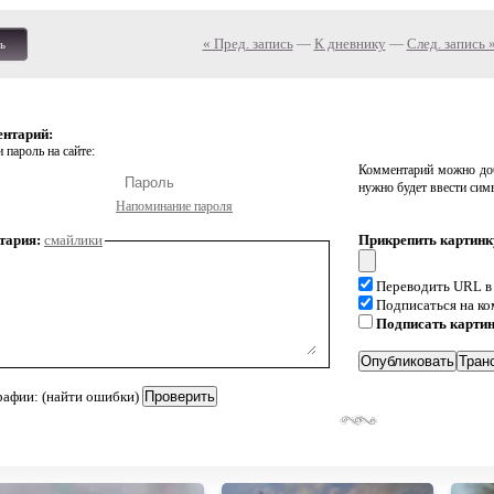
« Пред. запись
—
К дневнику
—
След. запись 
ь
ентарий:
 пароль на сайте:
Комментарий можно доб
нужно будет ввести сим
Напоминание пароля
тария:
смайлики
Прикрепить картинк
Переводить URL в
Подписаться на к
Подписать карти
рафии: (найти ошибки)