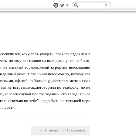
о соскучился, хочу тебя увидеть, поехали отдохнем в
лась..потому как планов на выходные у нее не было,
ути на славный горнолыжный курортик неожиданно
о в данный момент это никак невозможно, потому как
друзьями, оф кос! но больше удивления у меня вызвал
я! мы не встретились..поговорили по телефону, но не
ло, человек-случай просто ходячий..его сегодняшнее
га и я скучаю по тебе" - надо быть по-меньшей мере
, прости..
Нравится
Поделиться