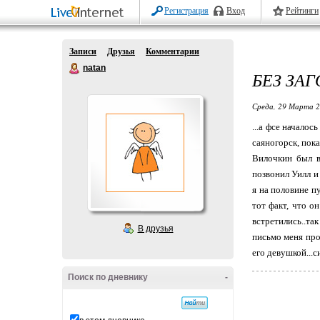
Регистрация
Вход
Рейтинги
Записи
Друзья
Комментарии
natan
БЕЗ ЗА
Среда, 29 Марта 2
...а фсе началос
саяногорск, пок
Вилочкин был в
позвонил Уилл и
я на половине пу
тот факт, что он
встретились..та
В друзья
письмо меня про
его девушкой...с
Поиск по дневнику
-