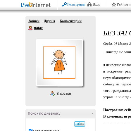
Регистрация
Вход
Рейтинги
Записи
Друзья
Комментарии
natan
БЕЗ ЗА
Среда, 01 Марта 2
...никогда не за
я искренне жела
я искренне ра
неулыбающимися 
собаку на парко
того гражданина
В друзья
утрам...а иногда
Настроение сей
Поиск по дневнику
-
В колонках игра