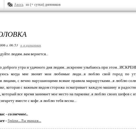
Авось
из (+ сутки) дневников
ГОЛОВКА
006 г. 06:53
+ в цитатник
видуйте людям..вам вернется..
ю доброго утра и удачного дня людям...искренне улыбаюсь при этом...ИСКРЕННЕ
дуюсь когда мне звонят мои любимые люди...я люблю свой город по ут
лицами, с вечно нарушающими всякие правила маршрутками...я люблю солнц
вке, которая с важным видом сторожа осматривает каждую машину и радостно 
, который все время занимает мое место на парковке..я люблю своих шефов с 
 сигарету вместе с кофе..я люблю тебя весна...
час -
солнечное..
ет -
5nizza...Ты такая...