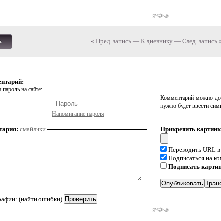
« Пред. запись
—
К дневнику
—
След. запись 
ь
ентарий:
 пароль на сайте:
Комментарий можно доб
нужно будет ввести сим
Напоминание пароля
тария:
смайлики
Прикрепить картинк
Переводить URL в
Подписаться на к
Подписать карти
рафии: (найти ошибки)