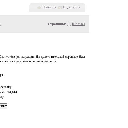
Нравится
Поделиться
»
Страницы:
[1] [
Новые
]
авить без регистрации. На дополнительной странице Вам
волы с изображения в специальное поле.
у:
 ссылку
омментарии
нку