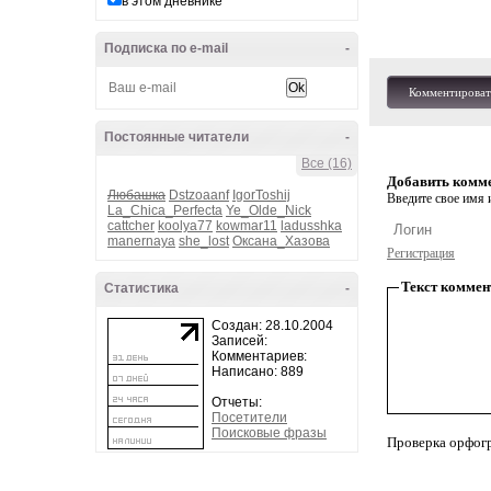
в этом дневнике
Подписка по e-mail
-
Комментироват
Постоянные читатели
-
Все (16)
Добавить комм
Любашка
Dstzoaanf
IgorToshij
Введите свое имя и
La_Chica_Perfecta
Ye_Olde_Nick
cattcher
koolya77
kowmar11
ladusshka
manernaya
she_lost
Оксана_Хазова
Регистрация
Текст коммен
Статистика
-
Создан: 28.10.2004
Записей:
Комментариев:
Написано: 889
Отчеты:
Посетители
Поисковые фразы
Проверка орфог