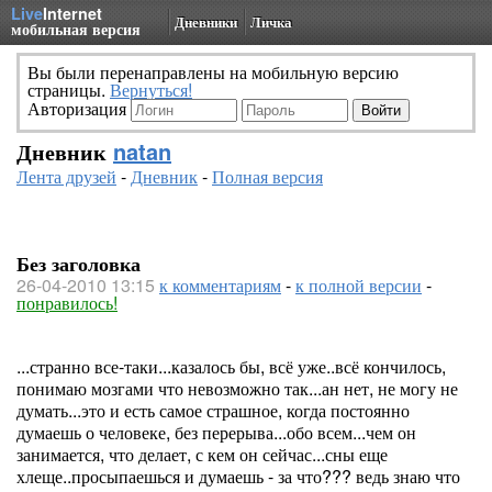
Live
Internet
Дневники
Личка
мобильная версия
Вы были перенаправлены на мобильную версию
страницы.
Вернуться!
Авторизация
Дневник
natan
Лента друзей
-
Дневник
-
Полная версия
Без заголовка
26-04-2010 13:15
к комментариям
-
к полной версии
-
понравилось!
...странно все-таки...казалось бы, всё уже..всё кончилось,
понимаю мозгами что невозможно так...ан нет, не могу не
думать...это и есть самое страшное, когда постоянно
думаешь о человеке, без перерыва...обо всем...чем он
занимается, что делает, с кем он сейчас...сны еще
хлеще..просыпаешься и думаешь - за что??? ведь знаю что