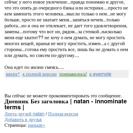
сейчас у него новое увлечение...правда понимаю и другое,
что это опять до очередного бзика или истерики....просто не
кем заменить этого человека...мысли только о нем...не могу
больше, просто не хватает меня...заняться нечем...только
работа...но и она не отвлекает, не дает того удовлетворения,
замены...потому что вот он, рядом...за стенкой..насколько
меня еще хватит?? не хочу о нем думать, не могу простить
многих вещей, вранья не могу простить, измен...а с другой
стороны...готова ему простить все, лишь бы не думать о нем
или думать, но совсем по-другому....
Она идет по жизни смеясь.....
вверх^
к полной версии
понравилось!
в evernote
Вы сейчас не можете прокомментировать это сообщение.
Дневник Без заголовка | natan - innominate
terms |
Лента друзей natan
/
Полная версия
Добавить в друзья
Страницы:
раньше»