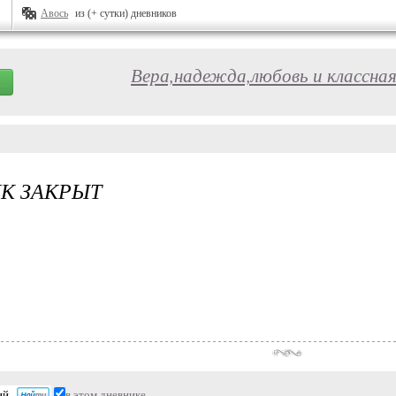
Авось
из (+ сутки) дневников
Вера,надежда,любовь и классна
К ЗАКРЫТ
в этом дневнике