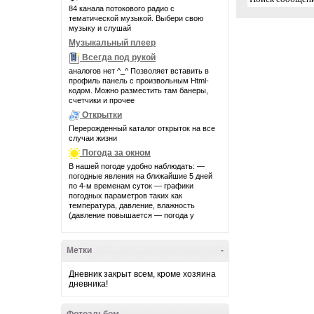
84 канала потокового радио с
тематической музыкой. Выбери свою
музыку и слушай
Музыкальный плеер
Всегда под рукой
аналогов нет ^_^ Позволяет вставить в
профиль панель с произвольным Html-
кодом. Можно разместить там банеры,
счетчики и прочее
Открытки
Перерожденный каталог открыток на все
случаи жизни
Погода за окном
В нашей погоде удобно наблюдать: —
погодные явления на ближайшие 5 дней
по 4-м временам суток — графики
погодных параметров таких как
температура, давление, влажность
(давление повышается — погода у
Метки
-
Дневник закрыт всем, кроме хозяина
дневника!