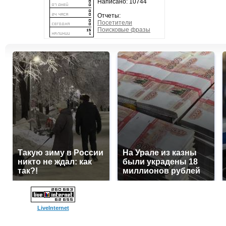
Написано: 10744
Отчеты:
Посетители
Поисковые фразы
Такую зиму в России
На Урале из казны
никто не ждал: как
были украдены 18
так?!
миллионов рублей
LiveInternet