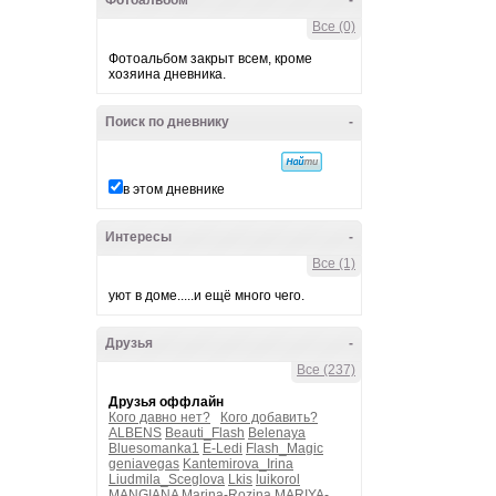
Фотоальбом
-
Все (0)
Фотоальбом закрыт всем, кроме
хозяина дневника.
Поиск по дневнику
-
в этом дневнике
Интересы
-
Все (1)
уют в доме.....и ещё много чего.
Друзья
-
Все (237)
Друзья оффлайн
Кого давно нет?
Кого добавить?
ALBENS
Beauti_Flash
Belenaya
Bluesomanka1
E-Ledi
Flash_Magic
geniavegas
Kantemirova_Irina
Liudmila_Sceglova
Lkis
luikorol
MANGIANA
Marina-Rozina
MARIYA-