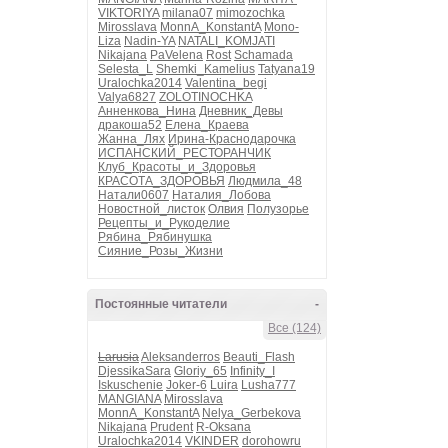
VIKTORIYA
milana07
mimozochka
Mirosslava
MonnA_KonstantA
Mono-
Liza
Nadin-YA
NATALI_KOMJATI
Nikajana
PaVelena
Rost
Schamada
Selesta_L
Shemki_Kamelius
Tatyana19
Uralochka2014
Valentina_begi
Valya6827
ZOLOTINOCHKA
Анненкова_Нина
Дневник_Девы
дракоша52
Елена_Краева
Жанна_Лях
Ирина-Краснодарочка
ИСПАНСКИЙ_РЕСТОРАНЧИК
Клуб_Красоты_и_Здоровья
КРАСОТА_ЗДОРОВЬЯ
Людмила_48
Натали0607
Наталия_Лобова
Новостной_листок
Олвия
Полузорье
Рецепты_и_Рукоделие
Рябина_Рябинушка
Сияние_Розы_Жизни
Постоянные читатели
-
Все (124)
Larusia
Aleksanderros
Beauti_Flash
DjessikaSara
Gloriy_65
Infinity_I
Iskuschenie
Joker-6
Luira
Lusha777
MANGIANA
Mirosslava
MonnA_KonstantA
Nelya_Gerbekova
Nikajana
Prudent
R-Oksana
Uralochka2014
VKINDER
dorohowru