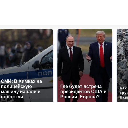
СМИ: В Химках на
полицейскую
Где будет встреча
Как
машину напали и
президентов США и
кру
подожгли.
России: Европа?
Кав