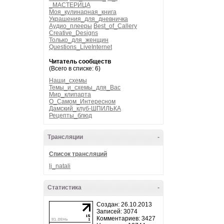
_МАСТЕРИЦА
Моя_кулинарная_книга
Украшения_для_дневничка
Аудио_плееры
Best_of_Callery
Creative_Designs
Только_для_женщин
Questions_LiveInternet
Читатель сообществ
(Всего в списке: 6)
Наши_схемы
Темы_и_схемы_для_Вас
Мир_клипарта
О_Самом_Интересном
Дамский_клуб-ШПИЛЬКА
Рецепты_блюд
Трансляции
-
Список трансляций
lj_natali
Статистика
-
Создан: 26.10.2013
Записей: 3074
Комментариев: 3427