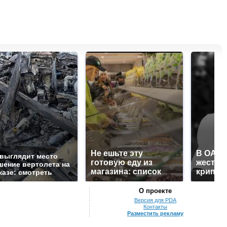
Не ешьте эту
В ОАЭ 
 выглядит место
готовую еду из
жесток
шение вертолета на
магазина: список
крипто
казе: смотреть
О проекте
Версия для PDA
Контакты
Разместить рекламу