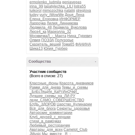
ermolenko_ludmila
geniavegas
irina_99
lapatylechka_LILI
listra55
luikorol
mimozochka
nataliij
streglova
tudey
yuriy_iWowWe
Доця_Лена
Елена_Егоровна
ИНФОРМЕР
Ларрочка
Лилия_Линникова
Людмила_48
Людмила_Вуколова
Люсе4_ка
Мариэлла_32
МосквичкаЛ_-_Марта
Нина_Гуревич
Олвия
ПОЭЗА
Полузорье
Сказитель_вещий
Тома65
ФАНИНА
Шика13
Юлия_Гурбер
Сообщества
-
Участник сообществ
(Всего в списке: 27)
Классные_фоны
Красота_дневников
Рамки_для_днева
Темы_и_схемы
_БлЕсТящИе_КаРтИнОЧкИ_
Лучшие_схемы_на_ЛИ-РУ
леди_САМО_СОВЕРШЕНСТВО
БУДЬ_ЗДОРОВ
Царство_Кулинарии
Всё_для_блога
Секреты_здоровья
Авторские_комментарии
Клуб_друзей_с_ярушки
стихи_в_рамочках
Любимый_ресторанчик
Аватары_для_всех
Camelot_Club
JMusic
Мы_вместе_
Я_-