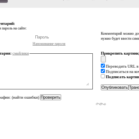
ентарий:
 пароль на сайте:
Комментарий можно доб
нужно будет ввести сим
Напоминание пароля
тария:
смайлики
Прикрепить картинк
Переводить URL в
Подписаться на к
Подписать карти
рафии: (найти ошибки)