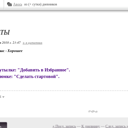
Авось
из (+ сутки) дневников
ОТЫ
я 2010 г. 23:47
+ в цитатник
час -
Хорошее
утылке: "Добавить в Избранное".
рюмке: "Сделать стартовой".
ы
« Пред. запись
—
К дневнику
—
След. запись 
ь