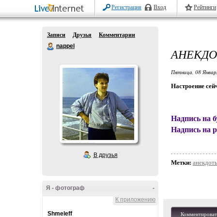
Регистрация
Вход
Рейтинги
Записи
Друзья
Комментарии
nappel
АНЕКД
Пятница, 08 Январ
Настроение сей
Надпись на б
Надпись на 
В друзья
Метки:
анекдот
Я - фотограф
-
К приложению
Shmeleff
Комментироват