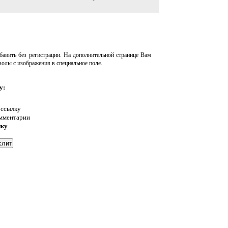
авить без регистрации. На дополнительной странице Вам
волы с изображения в специальное поле.
у:
 ссылку
омментарии
нку