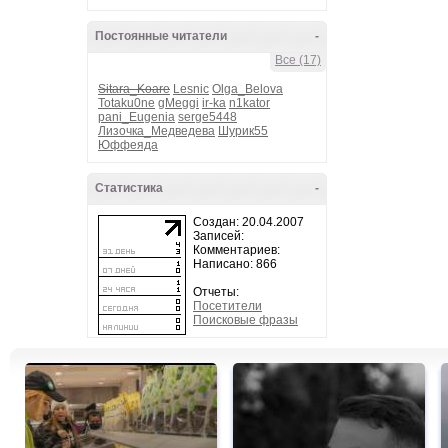
Постоянные читатели
-
Все (17)
Sitara_Koare
Lesnic
Olga_Belova
Totaku0ne
gMeggi
ir-ka
n1kator
pani_Eugenia
serge5448
Лизочка_Медведева
Шурик55
Юффеяда
Статистика
-
Создан: 20.04.2007
Записей:
Комментариев:
Написано: 866
Отчеты:
Посетители
Поисковые фразы