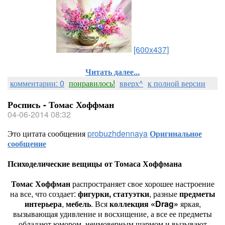
[600x437]
Читать далее...
комментарии: 0
понравилось!
вверх^
к полной версии
Роспись - Томас Хоффман
04-06-2014 08:32
Это цитата сообщения
probuzhdennaya
Оригинальное
сообщение
Психоделические вещицы от Томаса Хоффмана
Томас Хоффман
распространяет свое хорошее настроение
на все, что создает:
фигурки, статуэтки
, разные
предметы
интерьера
,
мебель
. Вся
коллекция
«Drag»
яркая,
вызывающая удивление и восхищение, а все ее предметы
обладают юмором, неимоверным шармом и вызывают