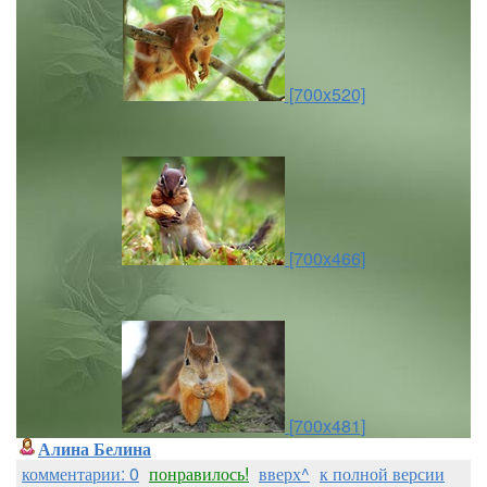
[700x520]
[700x466]
[700x481]
Алина Белина
комментарии: 0
понравилось!
вверх^
к полной версии