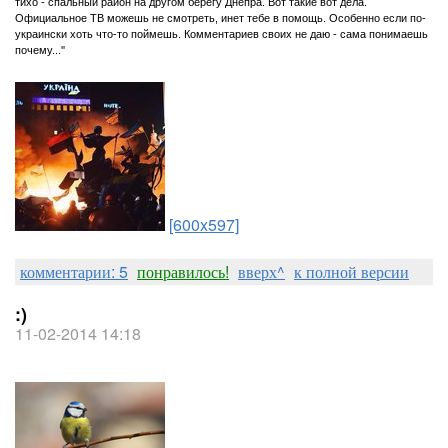
тихо - спальный район на другом берегу Днепра. Вот такие вот дела.
Официальное ТВ можешь не смотреть, инет тебе в помощь. Особенно если по-
украински хоть что-то поймешь. Комментариев своих не даю - сама понимаешь
почему...''
[600x597]
комментарии: 5
понравилось!
вверх^
к полной версии
:)
11-02-2014 14:18