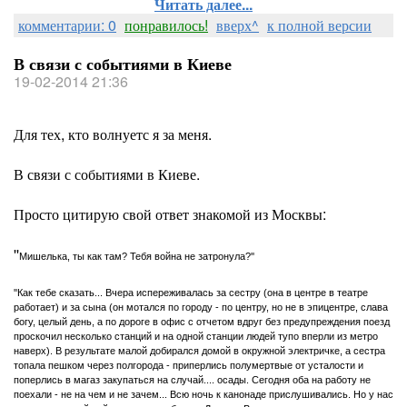
Читать далее...
комментарии: 0
понравилось!
вверх^
к полной версии
В связи с событиями в Киеве
19-02-2014 21:36
Для тех, кто волнуетс я за меня.
В связи с событиями в Киеве.
Просто цитирую свой ответ знакомой из Москвы:
''
Мишелька, ты как там? Тебя война не затронула?''
''Как тебе сказать... Вчера испереживалась за сестру (она в центре в театре
работает) и за сына (он мотался по городу - по центру, но не в эпицентре, слава
богу, целый день, а по дороге в офис с отчетом вдруг без предупреждения поезд
проскочил несколько станций и на одной станции людей тупо вперли из метро
наверх). В результате малой добирался домой в окружной электричке, а сестра
топала пешком через полгорода - приперлись полумертвые от усталости и
поперлись в магаз закупаться на случай.... осады. Сегодня оба на работу не
поехали - не на чем и не зачем... Всю ночь к канонаде прислушивались. Но у нас