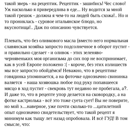
такой зверь - на рецептик. Рецептик - зашибись! Чес слово!
Уж насколько я привередлива в еде... Ну водится за мной
такой грешок - должна я чем-то на людей быть схожа!.. Но и
то прониклась - суровое итальянское блюдо, но
вкуснотища!.. Даж по описанию чувствуется.
Плевать, что без оливкового масла (вместо него нормальная
славянская хозяйка запросто подсолнечное в оборот пустит -
и правильно сделает - и оливок - этих зеленяво-
чернявеньких моя организьма до сих пор не воспринимает,
как в усей Европе положено :( - короче, без этих излишеств
мы все запросто обойдёмся! Неважно, что в рецептике
говядинка упоминается, а на фоточке однозначно свининка
валяется - наша хозяюшка любое под руку попавшееся
мясцо в ход пустит - свекровь тут недавно не пробегала, а?.
И даже то, что в рецепте упор делается на сковородку, а на
фотке кастрюлька - всё это тоже суета сует! Вы не поверите,
но мой э....наверное, уже почти сколько-то ...цатилетний
опыт однозначно свидетельствует, что такой рецепт я
минимум как тыщу лет назад опробовала. И всё ГУД! В том
смысле, что: