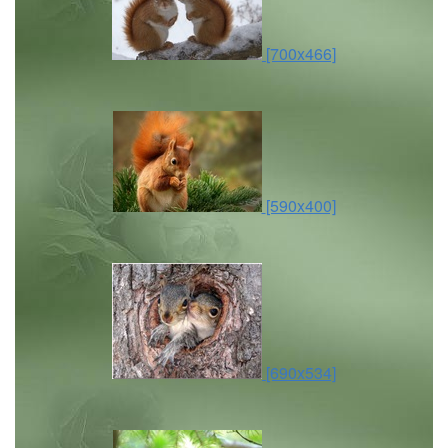
[700x466]
[590x400]
[690x534]