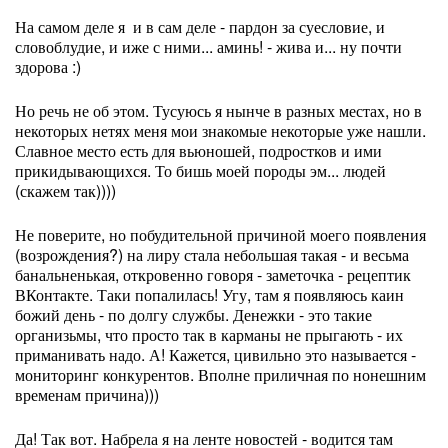
На самом деле я и в сам деле - пардон за суесловие, и
словоблудие, и иже с ними... аминь! - жива и... ну почти
здорова :)
Но речь не об этом. Тусуюсь я нынче в разных местах, но в
некоторых нетях меня мои знакомые некоторые уже нашли.
Славное место есть для вьюношей, подростков и ими
прикидывающихся. То бишь моей породы эм... людей
(скажем так))))
Не поверите, но побудительной причиной моего появления
(возрождения?) на лиру стала небольшая такая - и весьма
банальненькая, откровенно говоря - заметочка - рецептик
ВКонтакте. Таки попалилась! Угу, там я появляюсь каин
божий день - по долгу службы. Денежки - это такие
организьмы, что просто так в карманы не прыгають - их
приманивать надо. А! Кажется, цивильно это называется -
мониторинг конкурентов. Вполне приличная по нонешним
временам причина)))
Да! Так вот. Набрела я на ленте новостей - водится там