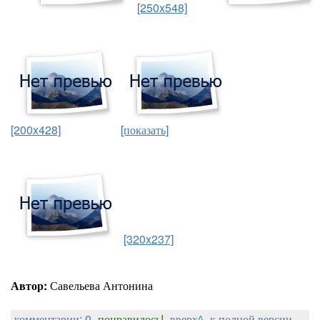
[250x548]
[200x428]
[показать]
[320x237]
Автор:
Савельева Антонина
комментарии: 0
понравилось!
вверх^
к полной версии