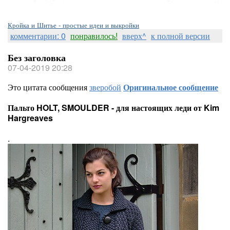
Кройка и Шитье - простые идеи и выкройки
комментарии: 0
понравилось!
вверх^
к полной версии
Без заголовка
07-04-2019 20:28
Это цитата сообщения
зверобой
Оригинальное сообщение
Пальто HOLT, SMOULDER - для настоящих леди от Kim
Hargreaves
.