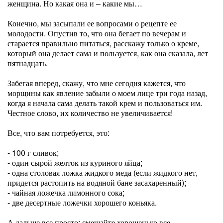
женщина. Но какая она и – какие мы…
Конечно, мы засыпали ее вопросами о рецепте ее
молодости. Опустив то, что она бегает по вечерам и
старается правильно питаться, расскажу только о креме,
который она делает сама и пользуется, как она сказала, лет
пятнадцать.
Забегая вперед, скажу, что мне сегодня кажется, что
морщины как явление забыли о моем лице три года назад,
когда я начала сама делать такой крем и пользоваться им.
Честное слово, их количество не увеличивается!
Все, что вам потребуется, это:
- 100 г сливок;
- один сырой желток из куриного яйца;
- одна столовая ложка жидкого меда (если жидкого нет,
придется растопить на водяной бане засахаренный);
- чайная ложечка лимонного сока;
- две десертные ложечки хорошего коньяка.
А дальше все просто: смешайте хорошенько все