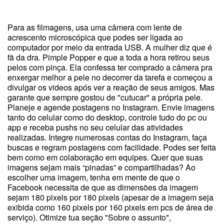
Para as filmagens, usa uma câmera com lente de
acrescento microscópica que podes ser ligada ao
computador por meio da entrada USB. A mulher diz que é
fã da dra. Pimple Popper e que a toda a hora retirou seus
pelos com pinça. Ela confessa ter comprado a câmera pra
enxergar melhor a pele no decorrer da tarefa e começou a
divulgar os videos após ver a reação de seus amigos. Mas
garante que sempre gostou de "cutucar" a própria pele.
Planeje e agende postagens no Instagram. Envie imagens
tanto do celular como do desktop, controle tudo do pc ou
app e receba pushs no seu celular das atividades
realizadas. Integre numerosas contas do Instagram, faça
buscas e regram postagens com facilidade. Podes ser feita
bem como em colaboração em equipes. Quer que suas
imagens sejam mais “pinadas” e compartilhadas? Ao
escolher uma imagem, tenha em mente de que o
Facebook necessita de que as dimensões da imagem
sejam 180 pixels por 180 pixels (apesar de a imagem seja
exibida como 160 pixels por 160 pixels em pcs de área de
serviço). Otimize tua seção "Sobre o assunto",