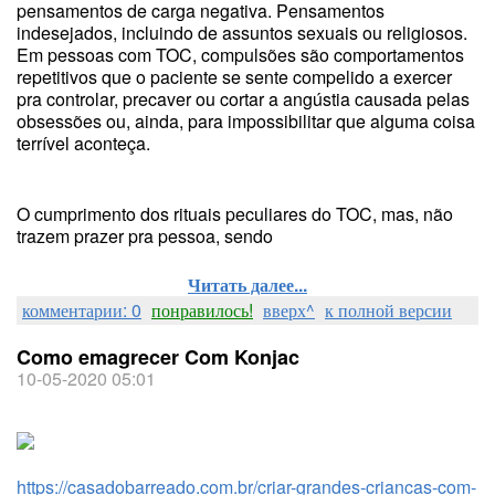
pensamentos de carga negativa. Pensamentos
indesejados, incluindo de assuntos sexuais ou religiosos.
Em pessoas com TOC, compulsões são comportamentos
repetitivos que o paciente se sente compelido a exercer
pra controlar, precaver ou cortar a angústia causada pelas
obsessões ou, ainda, para impossibilitar que alguma coisa
terrível aconteça.
O cumprimento dos rituais peculiares do TOC, mas, não
trazem prazer pra pessoa, sendo
Читать далее...
комментарии: 0
понравилось!
вверх^
к полной версии
Como emagrecer Com Konjac
10-05-2020 05:01
https://casadobarreado.com.br/criar-grandes-criancas-com-