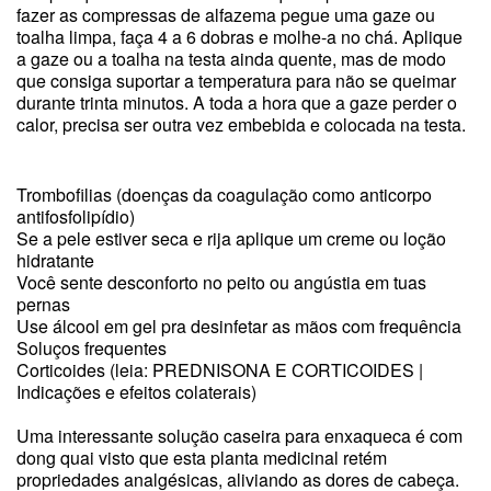
fazer as compressas de alfazema pegue uma gaze ou
toalha limpa, faça 4 a 6 dobras e molhe-a no chá. Aplique
a gaze ou a toalha na testa ainda quente, mas de modo
que consiga suportar a temperatura para não se queimar
durante trinta minutos. A toda a hora que a gaze perder o
calor, precisa ser outra vez embebida e colocada na testa.
Trombofilias (doenças da coagulação como anticorpo
antifosfolipídio)
Se a pele estiver seca e rija aplique um creme ou loção
hidratante
Você sente desconforto no peito ou angústia em tuas
pernas
Use álcool em gel pra desinfetar as mãos com frequência
Soluços frequentes
Corticoides (leia: PREDNISONA E CORTICOIDES |
Indicações e efeitos colaterais)
Uma interessante solução caseira para enxaqueca é com
dong quai visto que esta planta medicinal retém
propriedades analgésicas, aliviando as dores de cabeça.