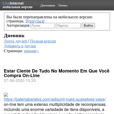
Live
Internet
Дневники
Личка
мобильная версия
Вы были перенаправлены на мобильную версию
страницы.
Вернуться!
Авторизация
Дневник
Лента друзей
/
Полная версия
Добавить в друзья
Страницы:
раньше»
Estar Ciente De Tudo No Momento Em Que Você
Compra On-Line
07-08-2020 15:33
https://bateriabaratos.com/adquirir-mais-sugestoes-vape/
on-line tem uma extenso multiplicidade de recompensas,
incluindo uma enorme variedade de itens disponíveis, a