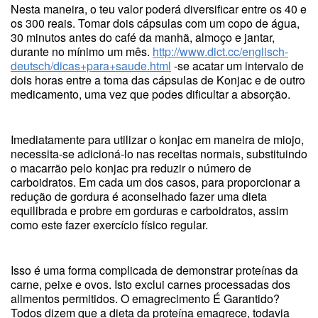
Nesta maneira, o teu valor poderá diversificar entre os 40 e
os 300 reais. Tomar dois cápsulas com um copo de água,
30 minutos antes do café da manhã, almoço e jantar,
durante no mínimo um mês.
http://www.dict.cc/englisch-
deutsch/dicas+para+saude.html
-se acatar um intervalo de
dois horas entre a toma das cápsulas de Konjac e de outro
medicamento, uma vez que podes dificultar a absorção.
Imediatamente para utilizar o konjac em maneira de miojo,
necessita-se adicioná-lo nas receitas normais, substituindo
o macarrão pelo konjac pra reduzir o número de
carboidratos. Em cada um dos casos, para proporcionar a
redução de gordura é aconselhado fazer uma dieta
equilibrada e probre em gorduras e carboidratos, assim
como este fazer exercício físico regular.
Isso é uma forma complicada de demonstrar proteínas da
carne, peixe e ovos. Isto exclui carnes processadas dos
alimentos permitidos. O emagrecimento É Garantido?
Todos dizem que a dieta da proteína emagrece, todavia