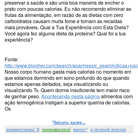
preservar a saúde e são uma boa maneira de encher o
prato com poucas calorias. Eu não recomendo eliminar as
frutas da alimentação, em razão de as dietas com zero
carboidratos causam muita fome e tornam as recaídas
mais prováveis. Qual a Tua Experiência com Esta Dieta?
Você agora fez alguma dieta da proteína? Qual foi a tua
experiência?
Fonte:
http://www.blogher.com/search/apachesolr_search/dicas+pa
Nosso corpo humano gasta mais calorias no momento em
que estamos dormindo em sono profundo do que quando
estamos apenas deitados, seja visualizando ou
visualizando Tv. Quem dorme insuficiente tem maior risco
de ganhar peso.
Acontecendo nesta página
alimentos com
ação termogênica instigam a superior queima de calorias.
Os
Читать далее...
комментарии: 0
понравилось!
вверх^
к полной версии