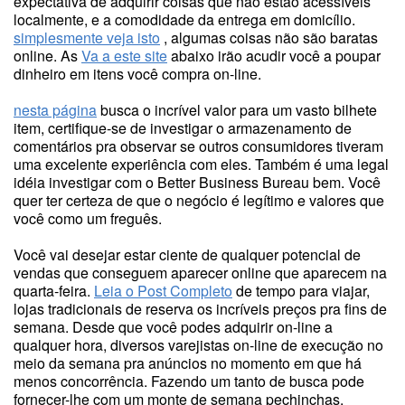
expectativa de adquirir coisas que não estão acessíveis
localmente, e a comodidade da entrega em domicílio.
simplesmente veja isto
, algumas coisas não são baratas
online. As
Va a este site
abaixo irão acudir você a poupar
dinheiro em itens você compra on-line.
nesta página
busca o incrível valor para um vasto bilhete
item, certifique-se de investigar o armazenamento de
comentários pra observar se outros consumidores tiveram
uma excelente experiência com eles. Também é uma legal
idéia investigar com o Better Business Bureau bem. Você
quer ter certeza de que o negócio é legítimo e valores que
você como um freguês.
Você vai desejar estar ciente de qualquer potencial de
vendas que conseguem aparecer online que aparecem na
quarta-feira.
Leia o Post Completo
de tempo para viajar,
lojas tradicionais de reserva os incríveis preços pra fins de
semana. Desde que você podes adquirir on-line a
qualquer hora, diversos varejistas on-line de execução no
meio da semana pra anúncios no momento em que há
menos concorrência. Fazendo um tanto de busca pode
fornecer-lhe com um monte de semana pechinchas.