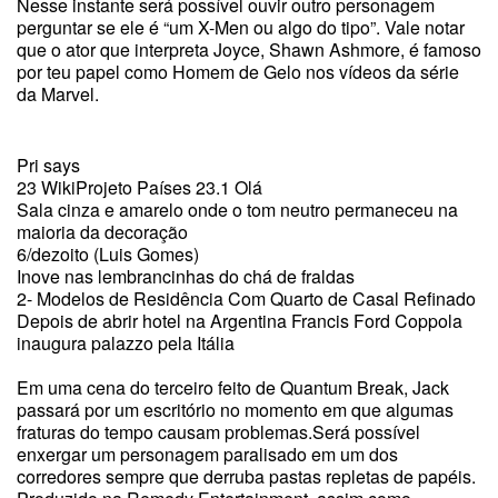
Nesse instante será possível ouvir outro personagem
perguntar se ele é “um X-Men ou algo do tipo”. Vale notar
que o ator que interpreta Joyce, Shawn Ashmore, é famoso
por teu papel como Homem de Gelo nos vídeos da série
da Marvel.
Pri says
23 WikiProjeto Países 23.1 Olá
Sala cinza e amarelo onde o tom neutro permaneceu na
maioria da decoração
6/dezoito (Luis Gomes)
Inove nas lembrancinhas do chá de fraldas
2- Modelos de Residência Com Quarto de Casal Refinado
Depois de abrir hotel na Argentina Francis Ford Coppola
inaugura palazzo pela Itália
Em uma cena do terceiro feito de Quantum Break, Jack
passará por um escritório no momento em que algumas
fraturas do tempo causam problemas.Será possível
enxergar um personagem paralisado em um dos
corredores sempre que derruba pastas repletas de papéis.