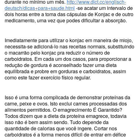
durante no mínimo um mês.
http://www.dict.cc/englisch-
deutsch/dicas+para+saude.html
-se acatar um intervalo de
dois horas entre a toma das cápsulas de Konjac e de outro
medicamento, uma vez que podes dificultar a absorção.
Imediatamente para utilizar o konjac em maneira de miojo,
necessita-se adicioná-lo nas receitas normais, substituindo
o macarrão pelo konjac pra reduzir o número de
carboidratos. Em cada um dos casos, para proporcionar a
redução de gordura é aconselhado fazer uma dieta
equilibrada e probre em gorduras e carboidratos, assim
como este fazer exercício físico regular.
Isso é uma forma complicada de demonstrar proteínas da
carne, peixe e ovos. Isto exclui carnes processadas dos
alimentos permitidos. O emagrecimento É Garantido?
Todos dizem que a dieta da proteína emagrece, todavia
isso não é bem assim sendo. Tudo depende da
quantidade de calorias que você ingere. Cortar nos
carboidratos é a forma menos difícil de entrar em défice