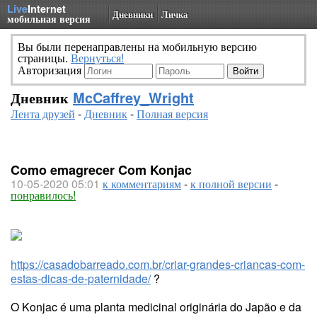
Live
Internet
Дневники
Личка
мобильная версия
Вы были перенаправлены на мобильную версию
страницы.
Вернуться!
Авторизация
Дневник
McCaffrey_Wright
Лента друзей
-
Дневник
-
Полная версия
Como emagrecer Com Konjac
10-05-2020 05:01
к комментариям
-
к полной версии
-
понравилось!
https://casadobarreado.com.br/criar-grandes-criancas-com-
estas-dicas-de-paternidade/
?
O Konjac é uma planta medicinal originária do Japão e da