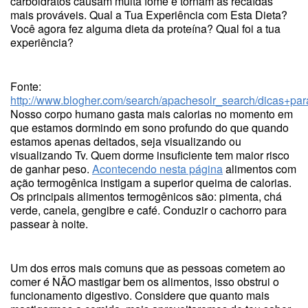
carboidratos causam muita fome e tornam as recaídas
mais prováveis. Qual a Tua Experiência com Esta Dieta?
Você agora fez alguma dieta da proteína? Qual foi a tua
experiência?
Fonte:
http://www.blogher.com/search/apachesolr_search/dicas+pa
Nosso corpo humano gasta mais calorias no momento em
que estamos dormindo em sono profundo do que quando
estamos apenas deitados, seja visualizando ou
visualizando Tv. Quem dorme insuficiente tem maior risco
de ganhar peso.
Acontecendo nesta página
alimentos com
ação termogênica instigam a superior queima de calorias.
Os principais alimentos termogênicos são: pimenta, chá
verde, canela, gengibre e café. Conduzir o cachorro para
passear à noite.
Um dos erros mais comuns que as pessoas cometem ao
comer é NÃO mastigar bem os alimentos, isso obstrui o
funcionamento digestivo. Considere que quanto mais