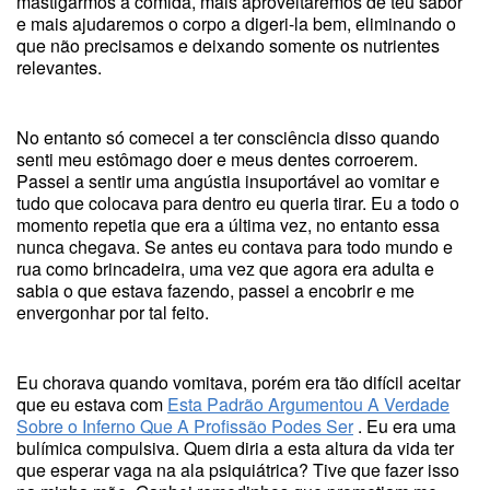
mastigarmos a comida, mais aproveitaremos de teu sabor
e mais ajudaremos o corpo a digeri-la bem, eliminando o
que não precisamos e deixando somente os nutrientes
relevantes.
No entanto só comecei a ter consciência disso quando
senti meu estômago doer e meus dentes corroerem.
Passei a sentir uma angústia insuportável ao vomitar e
tudo que colocava para dentro eu queria tirar. Eu a todo o
momento repetia que era a última vez, no entanto essa
nunca chegava. Se antes eu contava para todo mundo e
rua como brincadeira, uma vez que agora era adulta e
sabia o que estava fazendo, passei a encobrir e me
envergonhar por tal feito.
Eu chorava quando vomitava, porém era tão difícil aceitar
que eu estava com
Esta Padrão Argumentou A Verdade
Sobre o Inferno Que A Profissão Podes Ser
. Eu era uma
bulímica compulsiva. Quem diria a esta altura da vida ter
que esperar vaga na ala psiquiátrica? Tive que fazer isso