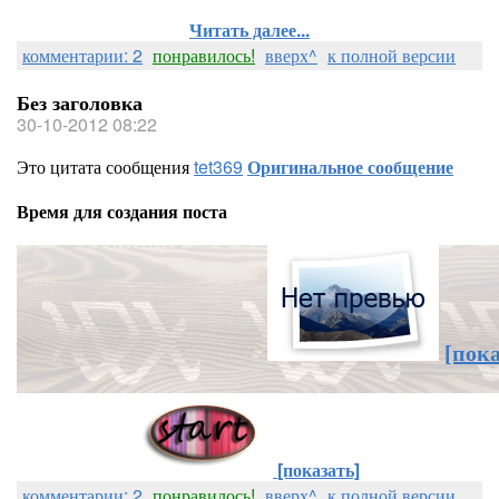
Читать далее...
комментарии: 2
понравилось!
вверх^
к полной версии
Без заголовка
30-10-2012 08:22
Это цитата сообщения
tet369
Оригинальное сообщение
Время для создания поста
[пока
[показать]
комментарии: 2
понравилось!
вверх^
к полной версии