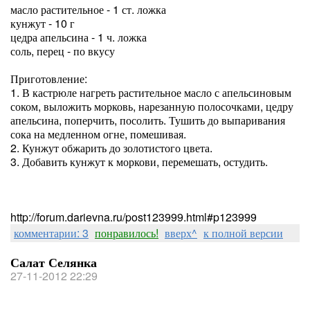
масло растительное - 1 ст. ложка
кунжут - 10 г
цедра апельсина - 1 ч. ложка
соль, перец - по вкусу
Приготовление:
1. В кастрюле нагреть растительное масло с апельсиновым
соком, выложить морковь, нарезанную полосочками, цедру
апельсина, поперчить, посолить. Тушить до выпаривания
сока на медленном огне, помешивая.
2. Кунжут обжарить до золотистого цвета.
3. Добавить кунжут к моркови, перемешать, остудить.
http://forum.darievna.ru/post123999.html#p123999
комментарии: 3
понравилось!
вверх^
к полной версии
Салат Селянка
27-11-2012 22:29