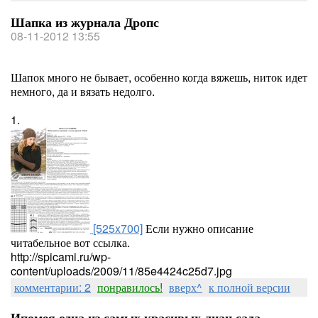
Шапка из журнала Дропс
08-11-2012 13:55
Шапок много не бывает, особенно когда вяжешь, ниток идет
немного, да и вязать недолго.
1.
[525x700]
Если нужно описание
читабельное вот ссылка.
http://spicami.ru/wp-
content/uploads/2009/11/85e4424c25d7.jpg
комментарии: 2
понравилось!
вверх^
к полной версии
Ипомея одна из самых красивых лиан сада