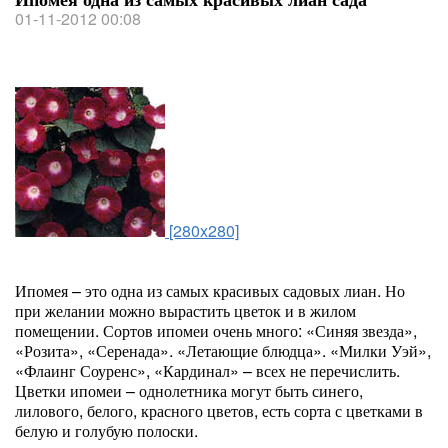
01-11-2012 00:08
[280x280]
Ипомея – это одна из самых красивых садовых лиан. Но
при желании можно вырастить цветок и в жилом
помещении. Сортов ипомеи очень много: «Синяя звезда»,
«Розита», «Се­ренада». «Летающие блюдца». «Милки Уэй»,
«Флаинг Соуренс», «Кардинал» – всех не перечислить.
Цветки ипомеи – однолетника могут быть синего,
лилового, белого, крас­ного цветов, есть сорта с цветками в
белую и голубую полоски.