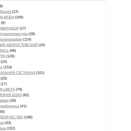
6)
Bocelli
(12)
ON MODA
(166)
(8)
or/ВИНДЗОР
(27)
ктура/скульптура
(28)
хореография
(114)
ИЙ ХВОРОСТОВСКИЙ
(24)
ПИСЬ
(46)
УРА
(126)
(24)
КА
(153)
АЛЬНАЯ ГОСТИНАЯ
(101)
(20)
(17)
Я ЦВЕТА
(79)
ТОРИЯ БОХО
(82)
рафия
(29)
улыбнитесь!
(41)
35)
ТВОРЧЕСТВО
(198)
аги
(43)
тона
(102)