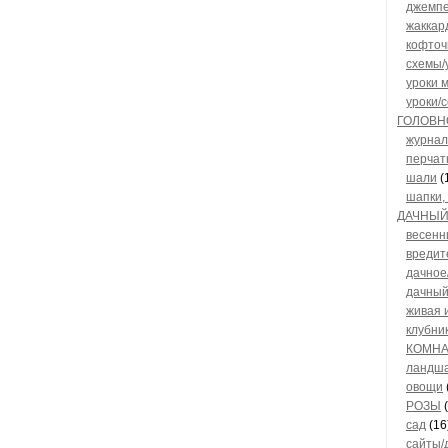
джемпе
жаккар
кофточ
схемы/
уроки 
уроки/
ГОЛОВН
журна
перчат
шали
(
шапки,
ДАЧНЫЙ
весенн
вредит
дачное
дачный
живая 
клубни
КОМНА
ландш
овощи
РОЗЫ
(
сад
(16
сайты/