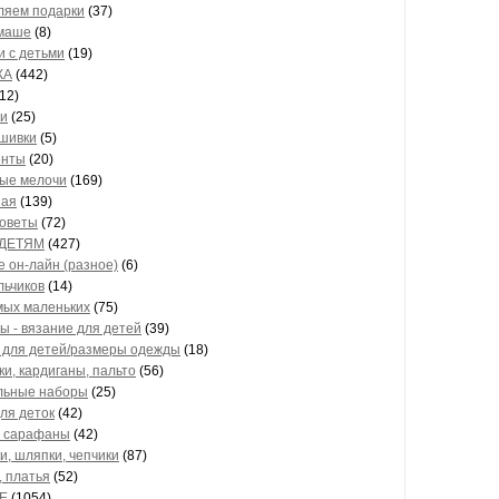
яем подарки
(37)
маше
(8)
и с детьми
(19)
КА
(442)
12)
и
(25)
шивки
(5)
енты
(20)
ые мелочи
(169)
ная
(139)
советы
(72)
ДЕТЯМ
(427)
е он-лайн (разное)
(6)
льчиков
(14)
мых маленьких
(75)
ы - вязание для детей
(39)
 для детей/размеры одежды
(18)
ки, кардиганы, пальто
(56)
льные наборы
(25)
для деток
(42)
, сарафаны
(42)
и, шляпки, чепчики
(87)
, платья
(52)
Е
(1054)