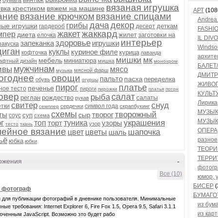
бумага
вязаная игрушка
вка крестиком
вяжем на машине
АРТ
(108
ание
вязание крючком
вязание спицами
Andrea 
дача
декор
грибы
ные игрушки
деткам
гардероб
десерт
FASHI
жаккард
жакет
мпер
диета
жилет
заготовки на
елочка
IL DIVO
интерьер
здоровье
запеканка
игрушки
закуска
Winds
диган
куклы
куриное филе
курица
кофточка
лаванда
архите
мишки
мк
мебель
миниатюра
афтный дизайн
мишка
монохром
БАЛЕТ/
мужчинам
ивы
мясо
мясной фарш
музыка
ДМИТР
огоднее
овощи
пальто
пасха
переделка
обувь
огурцы
ЖИВО
пирог
платье
печенье
ное тесто
пироги
пирожки
платья
погон
КУЛЬТ
овер
салат
рыба
реглан
рождество
салаты
рукав
Лирика
свитер
снуд
тки
символ года
сердечки
скрапбукинг
семплер
МУЗЫ
схемы
творожный
ты
творог
сыр
суп
соус
схема
МУЗЫК
г
украшения
топ
торт
туника
узоры
узор
тесто
ткань
ейное вязание
ОПЕРА
шапочка
цвет
цветы
шаль
ьё
разное
юбка
юбки
ТЕОРИ
ТЕРРИ
ожения
-
фотог
Все (10)
юмор, 
БИСЕР
(
- фотограф
БУМАГО
 для публикации фотографий в дневнике пользователя. Минимальные
из бум
ые требования: Internet Explorer 6, Fire Fox 1.5, Opera 9.5, Safari 3.1.1
из кар
юченным JavaScript. Возможно это будет рабо