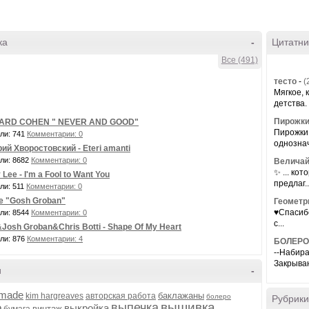
ка
-
Цитатни
Все (491)
тесто
-
(
Мягкое, 
детства. 
Пирожки
ARD COHEN " NEVER AND GOOD"
Пирожки
ли: 741
Комментарии: 0
однознач
ий Хворостовский - Eteri amanti
ли: 8682
Комментарии: 0
Величай
✨ ... к
Lee - I'm a Fool to Want You
предлаг..
ли: 511
Комментарии: 0
te "Gosh Groban"
Геометр
♥Спасибо
ли: 8544
Комментарии: 0
с...
&Josh Groban&Chris Botti - Shape Of My Heart
ли: 876
Комментарии: 4
БОЛЕРО
--Набира
Закрываю
и
-
made
баклажаны
kim hargreaves
авторская работа
болеро
Рубрики
вышивка
выпечка
о
выкройка
винтаж