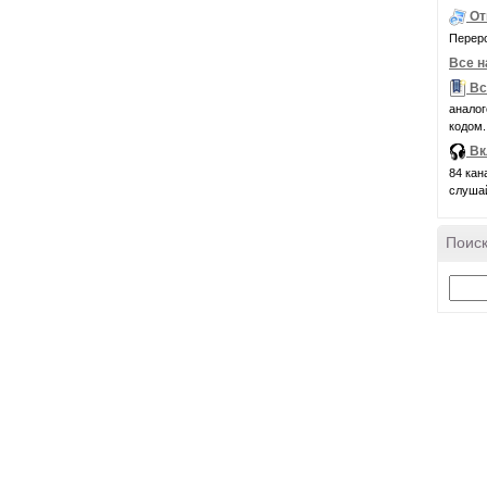
От
Переро
Все н
Вс
аналог
кодом.
Вк
84 кан
слуша
Поиск