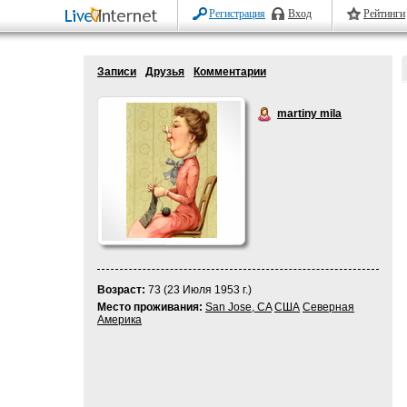
Регистрация
Вход
Рейтинги
Записи
Друзья
Комментарии
martiny mila
Возраст:
73 (23 Июля 1953 г.)
Место проживания:
San Jose, CA
США
Северная
Америка