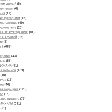
яем урожай
(5)
приправы
(6)
ния
(17)
ие кустарники
(15)
многолетние
(49)
однолетние
(25)
Ы ПО РУКОДЕЛИЮ
(81)
ги О.Суховой
(35)
ие
(5)
ЬЕ
(683)
)
ерапия
(43)
екс
(58)
 ДЮКАНА
(81)
бя любимой
(163)
(10)
тура
(16)
ина
(46)
ая медицина
(120)
ов
(15)
ьное питание
(77)
И/КУКЛЫ
(631)
(21)