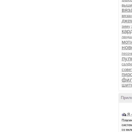
выши
вяз
вяза
дже
зиму
кар
ландш
мот
нов
песоч
пул
салфе
сове
пиро
фил
шит
Прил
Я 
Плагин
системн
со вкл