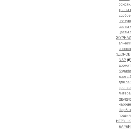
сохран
травы-
удобре
цветущ
цветы 
цветы 
ЖУРНАЛ
эл-кни
японск
ЗДОРОВ
NSP
(8
аромат
бодифл
диета
для се
зрение
литера
медиц
народн
Норбек
правил
ИГРУШК
БАРБИ