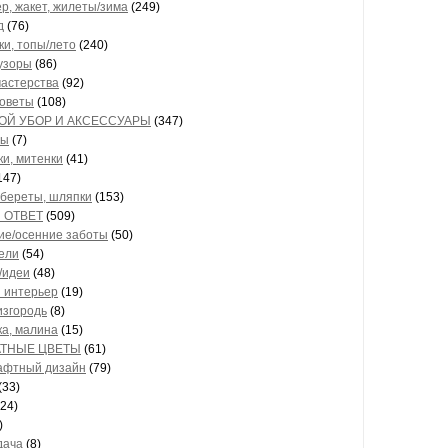
р, жакет, жилеты/зима
(249)
д
(76)
ки, топы/лето
(240)
узоры
(86)
мастерства
(92)
советы
(108)
ОЙ УБОР И АКСЕССУАРЫ
(347)
лы
(7)
ки, митенки
(41)
147)
 береты, шляпки
(153)
 ОТВЕТ
(509)
ие/осенние заботы
(50)
ели
(54)
/идеи
(48)
 интерьер
(19)
изгородь
(8)
ка, малина
(15)
ТНЫЕ ЦВЕТЫ
(61)
афтный дизайн
(79)
(33)
24)
)
дача
(8)