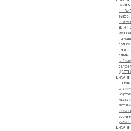
МУЖЧ
на ВИ
выкрой
вяжем 
ДЛЯ Н
журна
на маш
пальто
платья
пледы,
сайты/
салфет
ЦВЕТЫ
ВЯЗАНИ
ангелы
вязани
кофточ
модели
мотив
схемы 
уроки 
учимся
ВЯЗАНИ