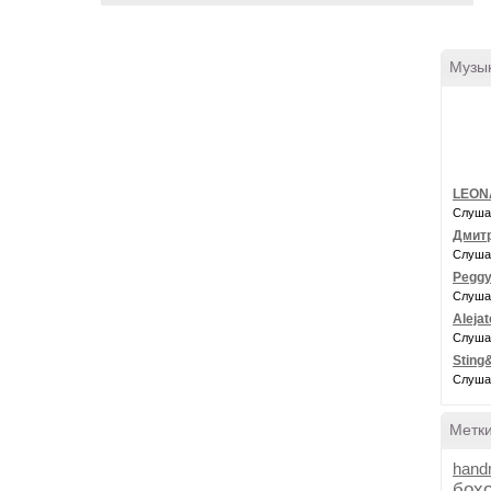
Музы
LEON
Слуша
Дмитр
Слуша
Peggy 
Слуша
Aleja
Слуша
Sting
Слуша
Метк
hand
бох