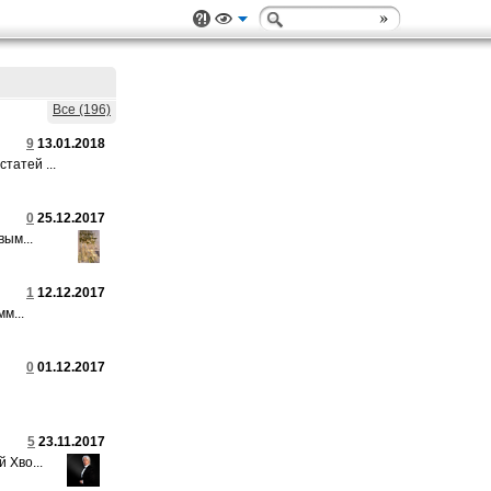
Все (196)
9
13.01.2018
татей ...
0
25.12.2017
ым...
1
12.12.2017
м...
0
01.12.2017
5
23.11.2017
 Хво...