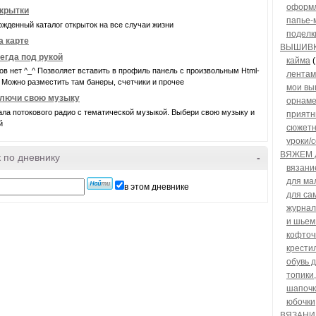
оформл
крытки
папье-
жденный каталог открыток на все случаи жизни
поделк
а карте
ВЫШИВ
егда под рукой
кайма
(
ов нет ^_^ Позволяет вставить в профиль панель с произвольным Html-
лентам
 Можно разместить там банеры, счетчики и прочее
мои вы
лючи свою музыку
орнам
ала потокового радио с тематической музыкой. Выбери свою музыку и
приятн
й
сюжет
уроки/
ВЯЖЕМ 
 по дневнику
-
вязани
для ма
в этом дневнике
для са
журнал
и шьем
кофточ
крести
обувь 
топики
шапочк
юбочки
ВЯЗАНИ