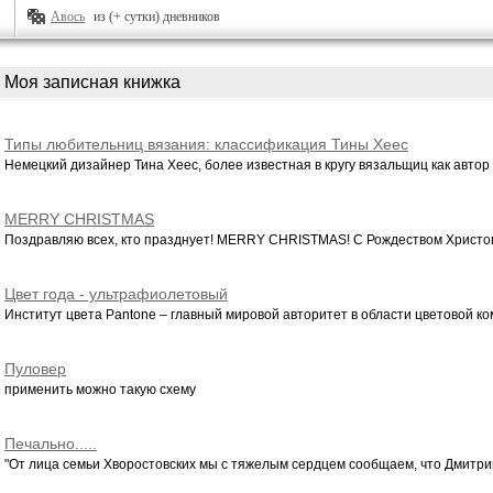
Авось
из (+ сутки) дневников
Моя записная книжка
Типы любительниц вязания: классификация Тины Хеес
Немецкий дизайнер Тина Хеес, более известная в кругу вязальщиц как автор с
MERRY CHRISTMAS
Поздравляю всех, кто празднует! MERRY CHRISTMAS! С Рождеством Христов
Цвет года - ультрафиолетовый
Институт цвета Pantone – главный мировой авторитет в области цветовой ком
Пуловер
применить можно такую схему
Печально.....
"От лица семьи Хворостовских мы с тяжелым сердцем сообщаем, что Дмитрий