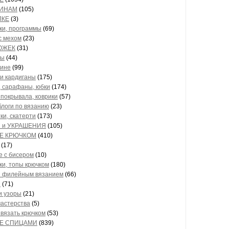
ИНАМ
(105)
ЛКЕ
(3)
ки, программы
(69)
с мехом
(23)
ОЖЕК
(31)
лы
(44)
ине
(99)
 и кардиганы
(175)
, сарафаны, юбки
(174)
 покрывала, коврики
(57)
блоги по вязанию
(23)
ки, скатерти
(173)
 и УКРАШЕНИЯ
(105)
Е КРЮЧКОМ
(410)
(17)
е с бисером
(10)
ки, топы крючком
(180)
 филейным вязанием
(66)
ы
(71)
и узоры
(21)
мастерства
(5)
 вязать крючком
(53)
Е СПИЦАМИ
(839)