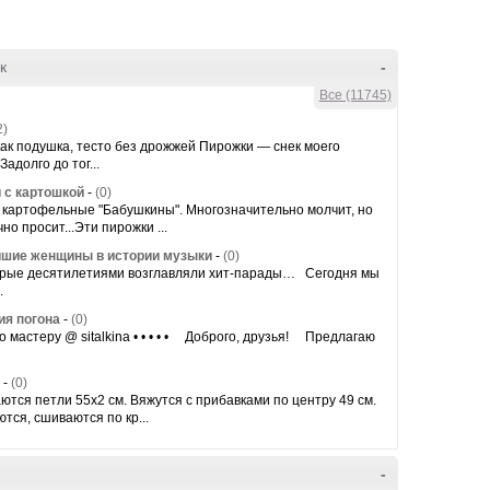
к
-
Все (11745)
2)
как подушка, тесто без дрожжей Пирожки — снек моего
Задолго до тог...
 с картошкой
-
(0)
 картофельные "Бабушкины". Многозначительно молчит, но
но просит...Эти пирожки ...
шие женщины в истории музыки
-
(0)
оторые десятилетиями возглавляли хит-парады… Сегодня мы
.
ия погона
-
(0)
 мастеру @ sitalkina • • • • • ⠀ Доброго, друзья! ⠀ Предлагаю
-
(0)
ются петли 55x2 см. Вяжутся с прибавками по центру 49 см.
тся, сшиваются по кр...
-