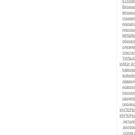
в стил
Вязана
вязаны
глазки/
кукла/
куколь
МИШК
оберег
одежда
тексти
ТИЛЬД
ИДЕИ Д
hallow
кофей
лаванд
нового
пасхал
свадеб
серде
ИНТЕР
ИНТЕРЬ
детали
интер
стили 