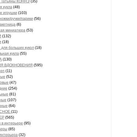
е Татьяны КОННЭ
(35)
я кукла
(48)
е игрушки
(103)
ножки/ручки/парики
(56)
пакетница
(6)
ная миниатюра
(53)
И
(132)
и
(18)
 для больших кукол
(18)
льная кукла
(55)
А
(130)
ЛЯ ВДОХНОВЕНИЯ
(595)
een
(11)
ные
(52)
овые
(47)
дние
(254)
ьные
(81)
ные
(107)
шные
(64)
ЕСНОЕ
(11)
ЕР
(565)
 в интерьере
(95)
ьеры
(85)
интерьера
(32)