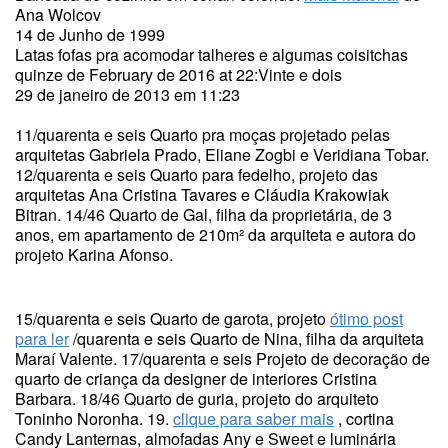
Ana Wolcov
14 de Junho de 1999
Latas fofas pra acomodar talheres e algumas coisitchas
quinze de February de 2016 at 22:Vinte e dois
29 de janeiro de 2013 em 11:23
11/quarenta e seis Quarto pra moças projetado pelas
arquitetas Gabriela Prado, Eliane Zogbi e Veridiana Tobar.
12/quarenta e seis Quarto para fedelho, projeto das
arquitetas Ana Cristina Tavares e Cláudia Krakowiak
Bitran. 14/46 Quarto de Gal, filha da proprietária, de 3
anos, em apartamento de 210m² da arquiteta e autora do
projeto Karina Afonso.
15/quarenta e seis Quarto de garota, projeto
ótimo post
para ler
/quarenta e seis Quarto de Nina, filha da arquiteta
Maraí Valente. 17/quarenta e seis Projeto de decoração de
quarto de criança da designer de interiores Cristina
Barbara. 18/46 Quarto de guria, projeto do arquiteto
Toninho Noronha. 19.
clique para saber mais
, cortina
Candy Lanternas, almofadas Any e Sweet e luminária