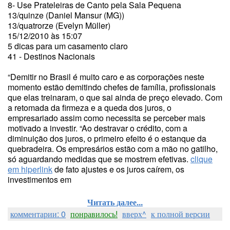
8- Use Prateleiras de Canto pela Sala Pequena
13/quinze (Daniel Mansur (MG))
13/quatrorze (Evelyn Müller)
15/12/2010 às 15:07
5 dicas para um casamento claro
41 - Destinos Nacionais
“Demitir no Brasil é muito caro e as corporações neste
momento estão demitindo chefes de família, profissionais
que elas treinaram, o que sai ainda de preço elevado. Com
a retomada da firmeza e a queda dos juros, o
empresariado assim como necessita se perceber mais
motivado a investir. “Ao destravar o crédito, com a
diminuição dos juros, o primeiro efeito é o estanque da
quebradeira. Os empresários estão com a mão no gatilho,
só aguardando medidas que se mostrem efetivas.
clique
em hiperlink
de fato ajustes e os juros caírem, os
investimentos em
Читать далее...
комментарии: 0
понравилось!
вверх^
к полной версии