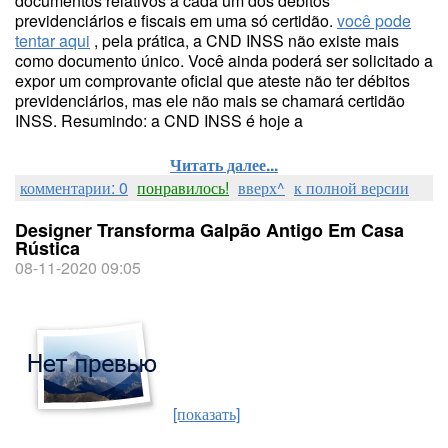
documentos relativos a cada um dos débitos
previdenciários e fiscais em uma só certidão.
você pode
tentar aqui
, pela prática, a CND INSS não existe mais
como documento único. Você ainda poderá ser solicitado a
expor um comprovante oficial que ateste não ter débitos
previdenciários, mas ele não mais se chamará certidão
INSS. Resumindo: a CND INSS é hoje a
Читать далее...
комментарии: 0
понравилось!
вверх^
к полной версии
Designer Transforma Galpão Antigo Em Casa
Rústica
08-11-2020 09:05
[показать]