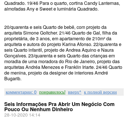
Quadrado. 19/46 Para o quarto, cortina Candy Lanternas,
almofadas Any e Sweet e luminária Quadrado.
20/quarenta e seis Quarto de bebê, com projeto da
arquiteta Simone Goltcher. 21/46 Quarto de Gal, filha da
proprietária, de 3 anos, em apartamento de 210m² da
arquiteta e autora do projeto Karina Afonso. 22/quarenta e
seis Quarto infantil, projeto de Andrea Aquino e Naura
Gonçalves. 23/quarenta e seis Quarto das crianças em
moradia de uma moradora do Rio de Janeiro, projeto das
arquitetas Andréa Menezes e Franklin Iriarte. 24/46 Quarto
de menina, projeto da designer de interiores Amdré
Bugarib.
комментарии: 0
понравилось!
вверх^
к полной версии
Seis Informações Pra Abrir Um Negócio Com
Pouco Ou Nenhum Dinheiro
28-10-2020 14:14