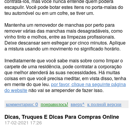
contratá-los, mas você nunca entende quem poderá
escapulir. Você pode botar estes itens no porta-malas do
teu automóvel ou em um cofre, se tiver um.
Mantenha um removedor de manchas por perto para
remover várias das manchas mais desagradáveis, como
vinho tinto e molhos, entre as limpezas profissionais.
Deixe descansar sem esfregar por cinco minutos. Aplique
a mistura usando um movimento no significado horário.
Imediatamente que você sabe mais sobre como limpar o
carpete de uma residência, pode contratar a corporação
que melhor atenderá às suas necessidades. Há muitas
coisas em que você precisa meditar, em vista disso, tenha
em mente do que leu.
por favor, clique na seguinte página
do website
não vai se arrepender de fazer isso.
комментарии: 0
понравилось!
вверх^
к полной версии
Dicas, Truques E Dicas Para Compras Online
17-02-2021 17:26