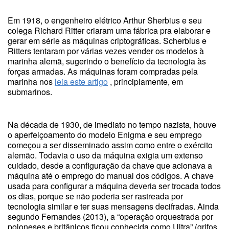
Em 1918, o engenheiro elétrico Arthur Sherbius e seu
colega Richard Ritter criaram uma fábrica pra elaborar e
gerar em série as máquinas criptográficas. Scherbius e
Ritters tentaram por várias vezes vender os modelos à
marinha alemã, sugerindo o benefício da tecnologia às
forças armadas. As máquinas foram compradas pela
marinha nos
leia este artigo
, principlamente, em
submarinos.
Na década de 1930, de imediato no tempo nazista, houve
o aperfeiçoamento do modelo Enigma e seu emprego
começou a ser disseminado assim como entre o exército
alemão. Todavia o uso da máquina exigia um extenso
cuidado, desde a configuração da chave que acionava a
máquina até o emprego do manual dos códigos. A chave
usada para configurar a máquina deveria ser trocada todos
os dias, porque se não poderia ser rastreada por
tecnologia similar e ter suas mensagens decifradas. Ainda
segundo Fernandes (2013), a “operação orquestrada por
poloneses e britânicos ficou conhecida como Ultra” (grifos