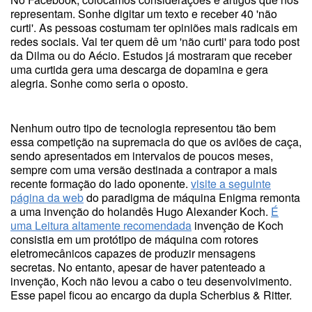
representam. Sonhe digitar um texto e receber 40 'não
curti'. As pessoas costumam ter opiniões mais radicais em
redes sociais. Vai ter quem dê um 'não curti' para todo post
da Dilma ou do Aécio. Estudos já mostraram que receber
uma curtida gera uma descarga de dopamina e gera
alegria. Sonhe como seria o oposto.
Nenhum outro tipo de tecnologia representou tão bem
essa competição na supremacia do que os aviões de caça,
sendo apresentados em intervalos de poucos meses,
sempre com uma versão destinada a contrapor a mais
recente formação do lado oponente.
visite a seguinte
página da web
do paradigma de máquina Enigma remonta
a uma invenção do holandês Hugo Alexander Koch.
É
uma Leitura altamente recomendada
invenção de Koch
consistia em um protótipo de máquina com rotores
eletromecânicos capazes de produzir mensagens
secretas. No entanto, apesar de haver patenteado a
invenção, Koch não levou a cabo o teu desenvolvimento.
Esse papel ficou ao encargo da dupla Scherbius & Ritter.