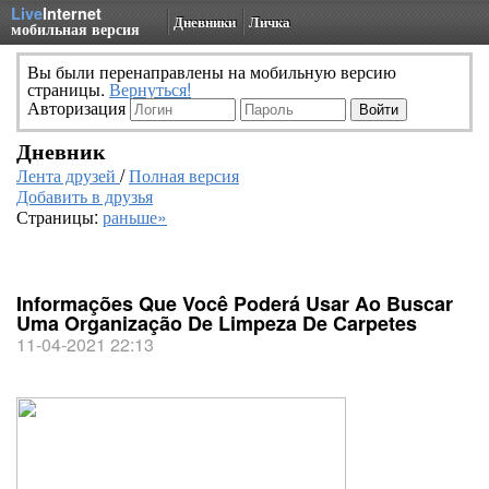
Live
Internet
Дневники
Личка
мобильная версия
Вы были перенаправлены на мобильную версию
страницы.
Вернуться!
Авторизация
Дневник
Лента друзей
/
Полная версия
Добавить в друзья
Страницы:
раньше»
Informações Que Você Poderá Usar Ao Buscar
Uma Organização De Limpeza De Carpetes
11-04-2021 22:13