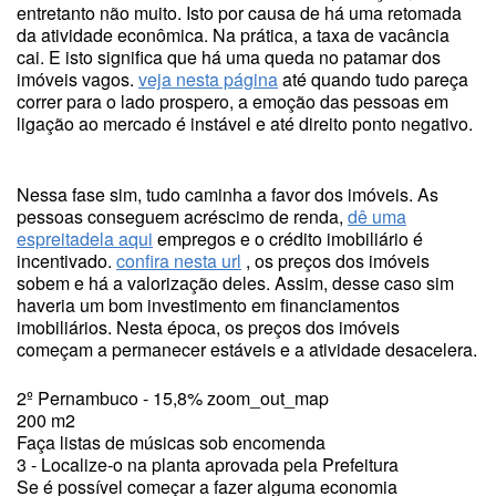
entretanto não muito. Isto por causa de há uma retomada
da atividade econômica. Na prática, a taxa de vacância
cai. E isto significa que há uma queda no patamar dos
imóveis vagos.
veja nesta página
até quando tudo pareça
correr para o lado prospero, a emoção das pessoas em
ligação ao mercado é instável e até direito ponto negativo.
Nessa fase sim, tudo caminha a favor dos imóveis. As
pessoas conseguem acréscimo de renda,
dê uma
espreitadela aqui
empregos e o crédito imobiliário é
incentivado.
confira nesta url
, os preços dos imóveis
sobem e há a valorização deles. Assim, desse caso sim
haveria um bom investimento em financiamentos
imobiliários. Nesta época, os preços dos imóveis
começam a permanecer estáveis e a atividade desacelera.
2º Pernambuco - 15,8% zoom_out_map
200 m2
Faça listas de músicas sob encomenda
3 - Localize-o na planta aprovada pela Prefeitura
Se é possível começar a fazer alguma economia