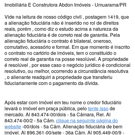
Imobiliária E Construtora Abdon Imóveis - Umuarama/PR
Vide na leitura de nosso código civil , postagem 1419, que
a alienação fiduciária não é inserido no rol de direitos
reais, porém , como diz o estudo acima a natureza da
alienação fiduciária é de correto real de garantia. Pela
alienação fiduciária o contrato é bilateral, oneroso,
comutativo, acessório e formal. Em que momento é inscrito
o contrato no cartório de imóveis, tem o constituído o
correto real de garantia na posse resolúvel. A propriedade
é resolúvel , por esse caso o negócio jurídico é condicional
resolutivo, ou melhor, ocorrendo a circunstância resolutiva
, o alienante readquiri a propriedade que transferiu
fiduciariamente com o pagamento da dívida.
Após estar com imóvel em teu nome o credor fiduciário
levará o imóvel em praça pública, pelo
tente isso
de
mercado. Al 843.474-00/dois - 5a Câmara, Rei. Al
843.474-00/2 - 5a Câm.
clique na seguinte página do
website
-00/dois - 5a Câm. Alienação fiduciária de bem
imóvel. Al 896.361-00/sete - 36a Câm. Al 905.449-00/9 -