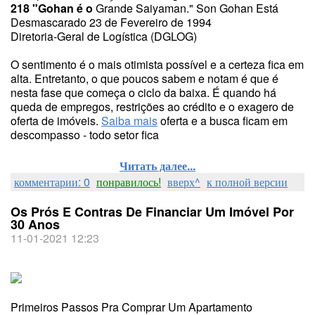
218 "Gohan é o
Grande Saiyaman." Son Gohan Está
Desmascarado 23 de Fevereiro de 1994
Diretoria-Geral de Logística (DGLOG)
O sentimento é o mais otimista possível e a certeza fica em
alta. Entretanto, o que poucos sabem e notam é que é
nesta fase que começa o ciclo da baixa. É quando há
queda de empregos, restrições ao crédito e o exagero de
oferta de imóveis.
Saiba mais
oferta e a busca ficam em
descompasso - todo setor fica
Читать далее...
комментарии: 0
понравилось!
вверх^
к полной версии
Os Prós E Contras De Financiar Um Imóvel Por
30 Anos
11-01-2021 12:23
Primeiros Passos Pra Comprar Um Apartamento