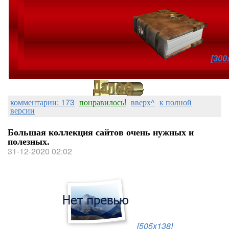
[300
комментарии: 173
понравилось!
вверх^
к полной
версии
Большая коллекция сайтов очень нужных и
полезных.
31-12-2020 02:02
[505x138]