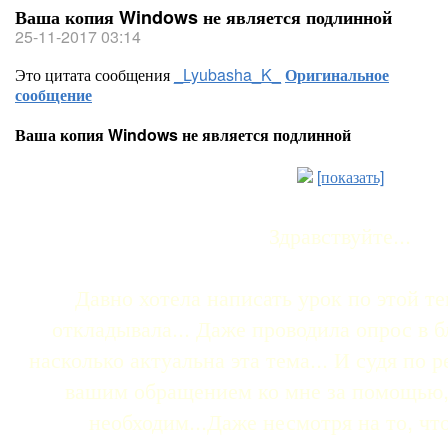
Ваша копия Windows не является подлинной
25-11-2017 03:14
Это цитата сообщения
_Lyubasha_K_
Оригинальное
сообщение
Ваша копия Windows не является подлинной
[показать]
Здравствуйте...
Давно хотела написать урок по этой те
откладывала... Даже проводила опрос в б
насколько актуальна эта тема... И судя по р
вашим обращением ко мне за помощью, 
необходим...Даже несмотря на то, чт