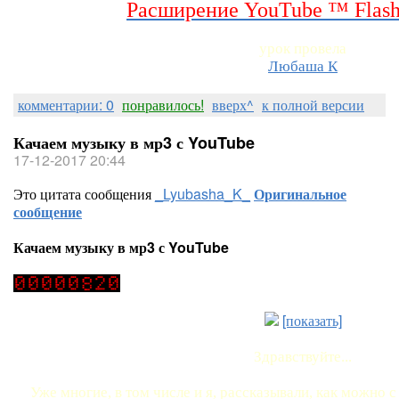
Расширение YouTube ™ Fla
урок провела
Любаша К
комментарии: 0
понравилось!
вверх^
к полной версии
Качаем музыку в мр3 с YouTube
17-12-2017 20:44
Это цитата сообщения
_Lyubasha_K_
Оригинальное
сообщение
Качаем музыку в мр3 с YouTube
[показать]
Здравствуйте...
Уже многие, в том числе и я, рассказывали, как можно с