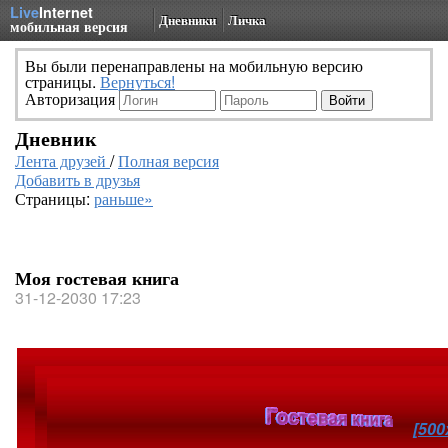
Live
Internet
Дневники
Личка
мобильная версия
Вы были перенаправлены на мобильную версию
страницы.
Вернуться!
Авторизация
Дневник
Лента друзей
/
Полная версия
Добавить в друзья
Страницы:
раньше»
Моя гостевая книга
31-12-2030 17:23
[500