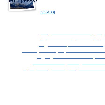
[256x38]
Как добавить смайлики вручн
Пропал 2016 год... Как вернут
ВидеоПомощь по Почте Майл 
Как сохранить муз. файл из плейлиста 
Код видео с Майла - новое реше
Завис компьютер. Что делать? Реш
Программа для слайд-шоу PicturesToE
Если клипарт не загружается в Фо
Браузер Гугл хром и Адобе флеш 
Очень удобный сайт для редактирования
Гугл хром и расширение SaveFrom.ne
Как убрать стрелочку с гиф карт
Программа TinyPic, для уменьшени