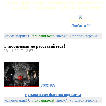
музыку, в формате mp3. Но я нашла ещё один способ и хо
вам он понравится больше...)) Для этого нам нужно з
урок провела
Любаша К
комментарии: 0
понравилось!
вверх^
к полной версии
С любимыми не расставайтесь!
28-11-2017 12:57
[700x489]
музыкальная флешка под катом
комментарии: 0
понравилось!
вверх^
к полной версии