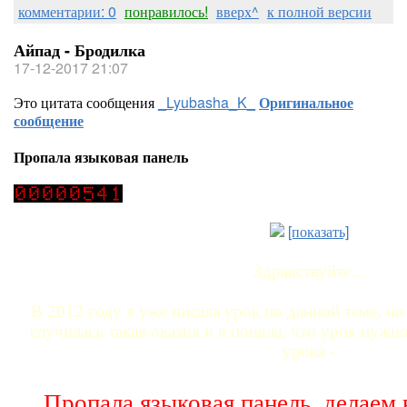
комментарии: 0
понравилось!
вверх^
к полной версии
Айпад - Бродилка
17-12-2017 21:07
Это цитата сообщения
_Lyubasha_K_
Оригинальное
сообщение
Пропала языковая панель
[показать]
Здравствуйте...
В 2012 году я уже писала урок по данной теме, но
случилась такая оказия и я поняла, что урок нужно
урока -
Пропала языковая панель, делаем 