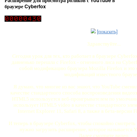
Расширение для просмотра роликов с YouTube в
браузере Cyberfox
[показать]
Здравствуйте...
Сегодня урок для тех, кто работает в браузере Cyberfo
давненько перешла с Firefox - огненного лиса на Cyber
собой модификацию браузера Mozilla Firefox и это
модификаций известного браузе
Я думаю, что многие из вас знают, что YouTube смени
качестве стандартного способа воспроизведения видеоз
HTML5 используется веб-проигрывателем по умолчан
использует HTML5 video в качестве стандартного элем
Internet Explorer 11, Safari 8, а также в бета-версии 
И теперь в браузере Cyberfox, чтобы спокойно смотреть
нужно загрузить расширение, которое называется
Далее смотрите видео.