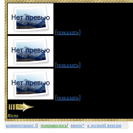
[показать]
[показать]
[показать]
Rietta
комментарии: 0
понравилось!
вверх^
к полной версии