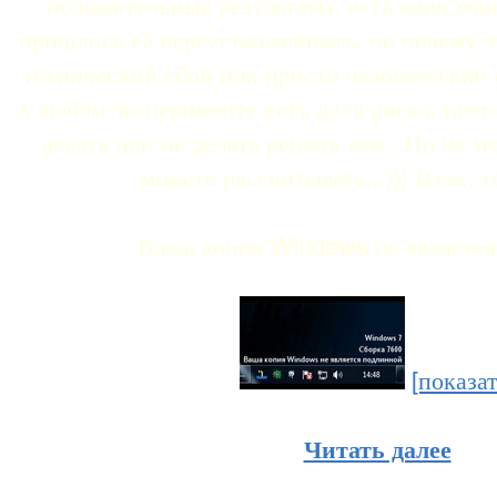
положительные результаты, есть один мин
пришлось её переустанавливать, но почему э
технический сбой или просто человеческий ф
в любом эксперименте есть доля риска, поэт
делать или не делать решать вам...Но на 
можете рассчитывать...))) Итак, т
Ваша копия Windows не является
[показат
Читать далее