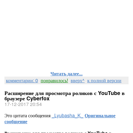
Если Папки на компьютере открываютс
ВидеоШОУ - программа для создания 
Как я делаю флеш Бродилки
Новое приложение в Дневник
Как наложить Георгиевскую ленточку
Русификация Cyberfox, начиная с 51
Если пропали ваши посты
Ещё одно расширение против Ре
Программа для улучшения ваших фо
Простоплеер - блокировка и реш
Читать далее...
Качаем музыку в мр3 с YouTu
комментарии: 0
понравилось!
вверх^
к полной версии
Расширение для просмотра роликов с YouTube в
браузере Cyberfox
17-12-2017 20:54
Это цитата сообщения
_Lyubasha_K_
Оригинальное
сообщение