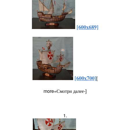
[600x689]
[600x700]
[
more=Смотри далее-]
1.