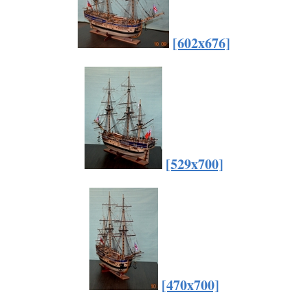
[602x676]
[529x700]
[470x700]