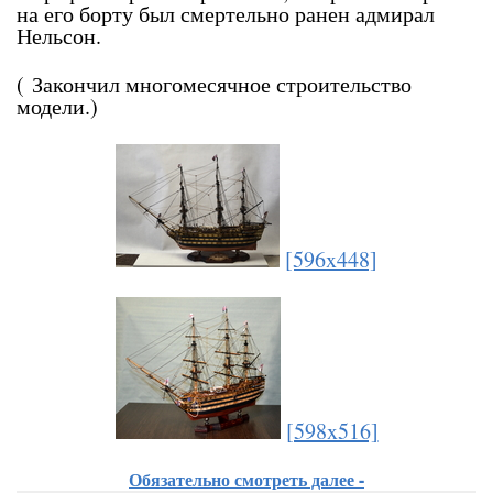
на его борту был смертельно ранен адмирал
Нельсон.
( Закончил многомесячное строительство
модели.)
[596x448]
[598x516]
Обязательно смотреть далее -