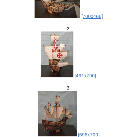
[700x466]
2.
[491x700]
3.
[596x700]