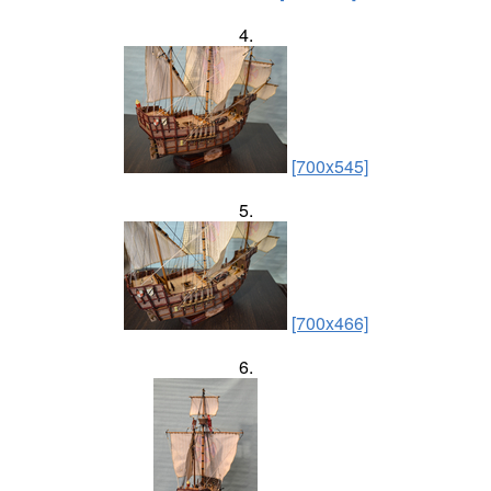
4.
[700x545]
5.
[700x466]
6.