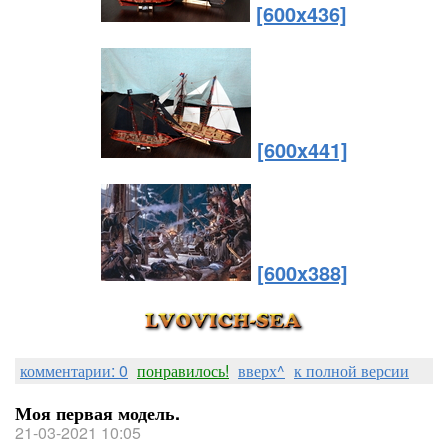
[600x436]
[600x441]
[600x388]
комментарии: 0
понравилось!
вверх^
к полной версии
Моя первая модель.
21-03-2021 10:05