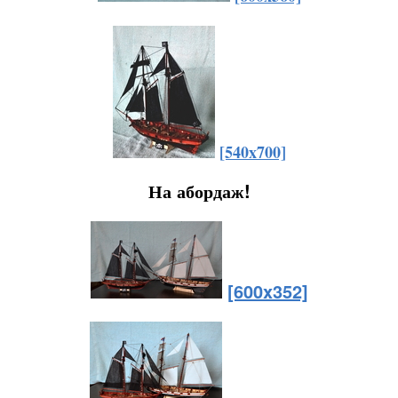
[540x700]
На абордаж!
[600x352]