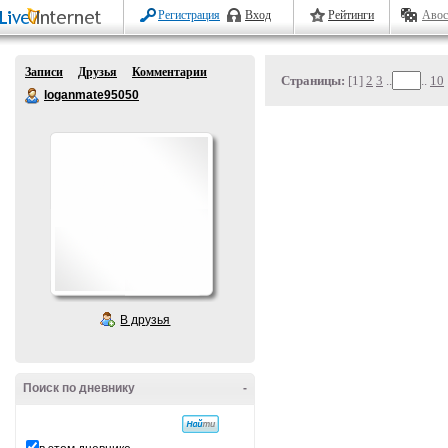
Регистрация
Вход
Рейтинги
Авос
Записи
Друзья
Комментарии
Страницы:
[1]
2
3
..
..
10
loganmate95050
В друзья
Поиск по дневнику
-