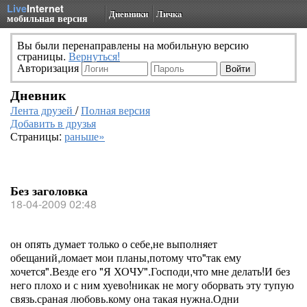
Live
Internet
Дневники
Личка
мобильная версия
Вы были перенаправлены на мобильную версию
страницы.
Вернуться!
Авторизация
Дневник
Лента друзей
/
Полная версия
Добавить в друзья
Страницы:
раньше»
Без заголовка
18-04-2009 02:48
он опять думает только о себе,не выполняет
обещаний,ломает мои планы,потому что"так ему
хочется".Везде его "Я ХОЧУ".Господи,что мне делать!И без
него плохо и с ним хуево!никак не могу оборвать эту тупую
связь.сраная любовь.кому она такая нужна.Одни