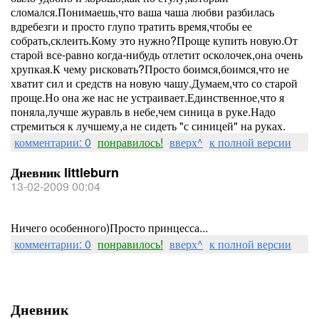
сломался.Понимаешь,что ваша чаша любви разбилась
вдребезги и просто глупо тратить время,чтобы ее
собрать,склеить.Кому это нужно?Проще купить новую.От
старой все-равно когда-нибудь отлетит осколочек,она очень
хрупкая.К чему рисковать?Просто боимся,боимся,что не
хватит сил и средств на новую чашу.Думаем,что со старой
проще.Но она же нас не устраивает.Единственное,что я
поняла,лучше журавль в небе,чем синица в руке.Надо
стремиться к лучшему,а не сидеть "с синицей" на руках.
комментарии: 0
понравилось!
вверх^
к полной версии
Дневник littleburn
13-02-2009 00:04
Ничего особенного)Просто принцесса...
комментарии: 0
понравилось!
вверх^
к полной версии
Дневник