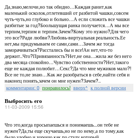
Да,знаю,мелочи,но так обидно…Каждая ранит,как
маленький осколок,отлетевший от разбитой чашки,совсем
чуть-чуть,но глубоко и больно…А если сложить все чашки
разбитые за год?Боольшущая ранка получается…А мы все
терпим,терпим и терпим.Зачем?Кому это нужно?Для чего
это все?Ради любви?Любовь-виртуальная реальность.Ее
нет,мы придумываем ее сами,сами…Зачем же тогда
заморачиваться?Расстались бы и все!Ан нет,что-то
держит..Что?Привязанность?Нет,не она…жила же без него
два месяца спокойно…Чувство собственности?Нет,такого
еще не каждая полюбит…Секс?Да что мне мужиков мало?!
Все не то,не знаю…Как же разобраться в себе,найти себя и
наконец понять,зачем он мне нужен?Зачем?..
комментарии: 0
понравилось!
вверх^
к полной версии
Выбросить его
11-03-2009 15:56
Что это,когда просыпаешься и понимаешь...он тебе не
нужен?Да,ты еще скучаешь,но не по нему,а по тому,как
было удобно и хорошо,как по стулу,который