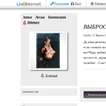
Регистрация
Вход
Рейтинги
Записи
Друзья
Комментарии
littleburn
ВЫБРОС
Среда, 11 Марта 2
Да,знаю,мелочи
если сложить в
все?Ради любви
нет,что-то дер
полюбит…Секс?Да
В друзья
неизвестно
-
Комментироват