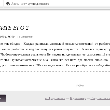
Авось
из (+ сутки) дневников
ИТЬ ЕГО 2
009 г. 16:00
+ в цитатник
,но так обидно…Каждая ранит,как маленький осколок,отлетевший от разбит
се чашки разбитые за год?Боольшущая ранка получается…А мы все терпим,те
?Любовь-виртуальная реальность.Ее нет,мы придумываем ее сами,сами…Зачем
жит..Что?Привязанность?Нет,не она…жила же без него два месяца спокойно
 что мне мужиков мало?!Все не то,не знаю…Как же разобраться в себе,найти 
« Пред. запись
—
К дневнику
—
След. запись 
ь