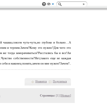
ой чашки,совсем чуть-чуть,но глубоко и больно…А
рпим и терпим.Зачем?Кому это нужно?Для чего это
 же тогда заморачиваться?Расстались бы и все!Ан
…Чувство собственности?Нет,такого еще не каждая
себя и наконец понять,зачем он мне нужен?Зачем?..
Нравится
Поделиться
»
Страницы:
[1] [
Новые
]