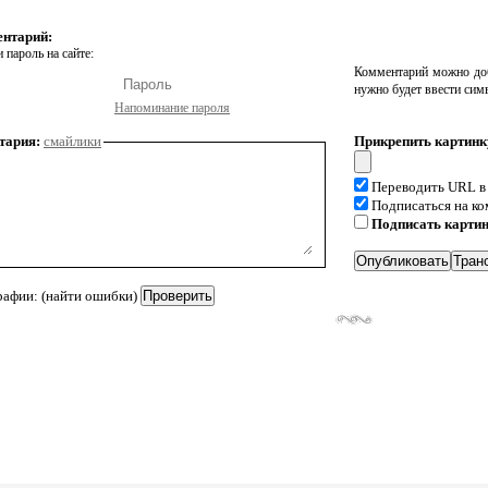
ентарий:
 пароль на сайте:
Комментарий можно доб
нужно будет ввести сим
Напоминание пароля
тария:
смайлики
Прикрепить картинк
Переводить URL в
Подписаться на к
Подписать карти
рафии: (найти ошибки)