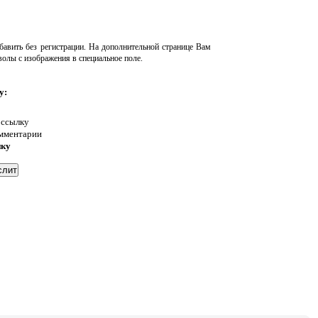
авить без регистрации. На дополнительной странице Вам
волы с изображения в специальное поле.
у:
 ссылку
омментарии
нку