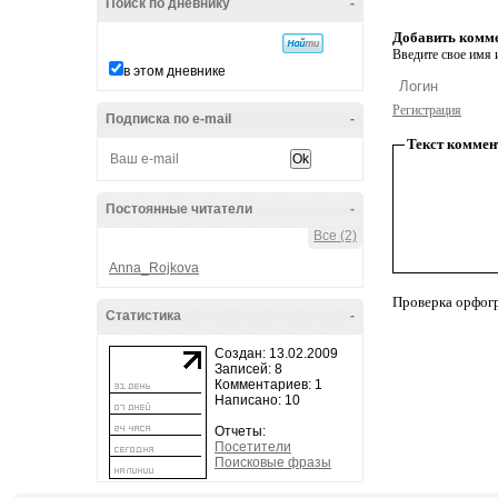
Поиск по дневнику
-
Добавить комм
Введите свое имя и
в этом дневнике
Регистрация
Подписка по e-mail
-
Текст коммен
Постоянные читатели
-
Все (2)
Anna_Rojkova
Проверка орфог
Статистика
-
Создан: 13.02.2009
Записей: 8
Комментариев: 1
Написано: 10
Отчеты:
Посетители
Поисковые фразы