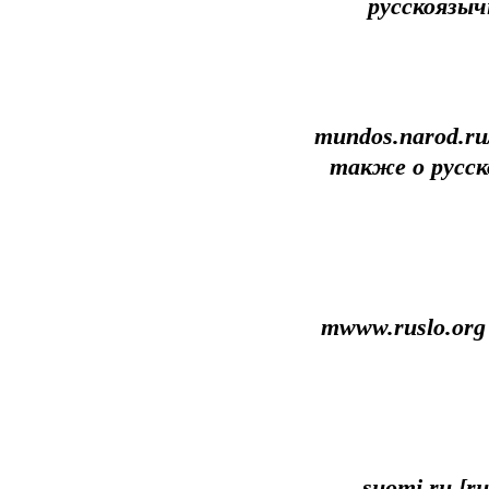
русскоязыч
mundos.narod.ru
также о русс
mwww.ruslo.org
suomi.ru [r