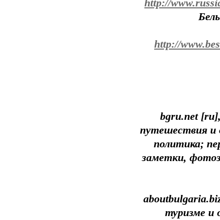
http://www.russi
Бель
http://www.bes
bgru.net [ru
путешествия и о
политика; пе
заметки, фотоз
aboutbulgaria.b
туризме и 