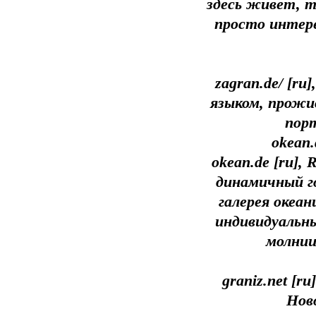
здесь живет, т
просто интере
zagran.de/ [ru
языком, прожи
пор
okean
okean.de [ru],
динамичный г
галерея океа
индивидуальны
молнии
graniz.net [r
Нов