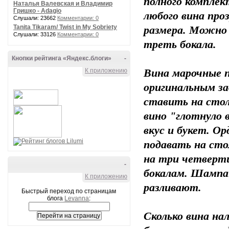
полного комплек
Наталья Валевская и Владимир
Гришко - Adagio
любого вина про
Слушали: 23662
Комментарии: 0
Tanita Tikaram/ Twist in My Sobriety
размера. Можно н
Слушали: 33126
Комментарии: 0
треть бокала.
Кнопки рейтинга «Яндекс.блоги»
-
К приложению
Вина марочные 
оригинальным з
ставить на сто
вино "глотнуло 
вкус и букет. О
подавать на сто
на три четверти
-
бокалам. Шампан
К приложению
разливают.
Быстрый переход по страницам
блога
Levanna
:
Сколько вина на