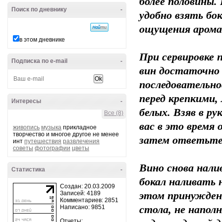
более половины.
Поиск по дневнику
-
удобно взять бок
ощущения арома
в этом дневнике
При сервировке 
Подписка по e-mail
-
вин достаточно 
последовательно
перед крепкими, 
Интересы
-
белых. Взяв в ру
Все (8)
вас в это время 
живопись
музыка
прикладное
творчество и многое другое не менее
затем ответьт
инт
путешествия
развлечения
советы
фотографии
цветы
Вино снова нали
Статистика
-
бокал наливать 
Создан: 20.03.2009
Записей: 4189
этом принуждени
Комментариев: 2851
Написано: 9851
стола, не напо
Отчеты: