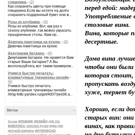
глицерина
-
(2)
Как сохранить цветы при помощи
перед едой: маде
глицерина Если вы хотите на долго
сохранить подаренный букет или ж...
Употребляемые в
Розы из клубники.
-
(0)
столовые вина.
Розы из клубники. Вот, как раз к
сезону клубники ,так можно украсить
Вина, которые п
праздничные столы. Вам нр...
десертные.
Девочка-пакетница на кухню.
-
(0)
Девочка-пакетница на кухню.
Декупажим батареи.
-
(0)
Дома вина лучше
Декупажим батареи. Не нравятся Вам
старые Ваши батареи? А Вы
чтобы они были 
воспользуйтесь вот таким примером...
Учимся быстро печатать:
которая стоит,
клавиатурные тренажеры онлайн
-
(0)
пропускать возду
Учимся быстро печатать:
клавиатурные тренажеры онлайн
хуже, теряет бу
//img-fotki.yandex.ru/get/4007/yes06.a...
Хорошо, если до
Метки
-
старых вин: они
дизайн
вязание
для тех
блузка
винах, как прав
живопись
золотые ручки
идеи для
интересно
детской комнаты
на дно бутылки 
мк