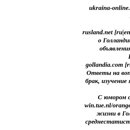
ukraina-onlin
rusland.net [ru
о Голланди
объявлени
gollandia.com [
Ответы на воп
брак, изучение
С юмором о
win.tue.nl/oran
жизни в Го
среднестатисти