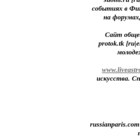
coбытиях в Фин
нa фoрyмaх,
Сайт обще
protok.tk [ru
молоде
www.liveastr
искусства. С
russianparis.co