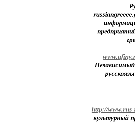
Р
russiangreece
информаци
предприятий
гр
www.afiny.
Независимый
русскоязы
http://www.rus-
культурный п