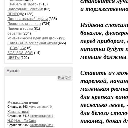
становится луч
мебель из картона
(16)
и торжественн
Новогодние Советики
(62)
ПРИРОДА
(138)
Познавательный туризм
(335)
Издавна сложили
Полезные страницы
(734)
Пироги и торты
(81)
бокалов, фужеро
рецепты
(264)
Романтические идеи для двоих
(93)
перед прибором, 
Советики на все случаи жизни
(465)
напитки будут п
СВАДЬБА
(6)
SOS! SOS! SOS!
(14)
меньше должны 
ЦВЕТЫ
(102)
Музыка
-
Ставить их можн
Все (24)
тарелкой, начина
маленькая рюмка
для крепких вино
Музыка для души
несколько левее,
Слушали: 563
Комментарии: 0
для белого столо
Хава нагила!
Слушали: 7415
Комментарии: 1
наконец, бокал 
N.O.H.A. - Tu Cafe
Слушали: 8456
Комментарии: 1