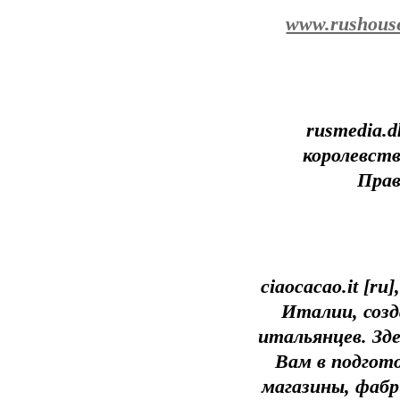
www.rushouse
rusmedia.d
королевств
Прав
ciaocacao.it [r
Италии, созд
итальянцев. Зд
Вам в подгото
магазины, фабр