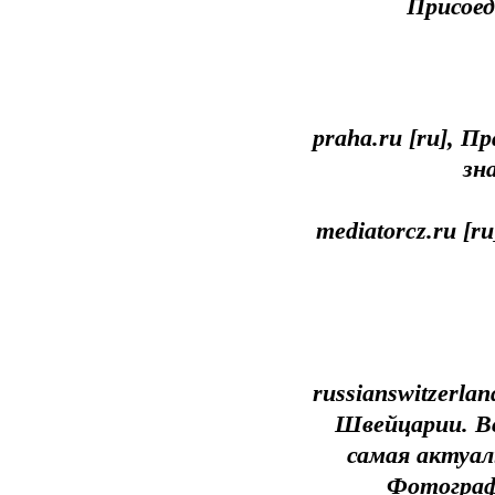
Присоед
praha.ru [ru], П
зн
mediatorcz.ru [
russianswitzerla
Швейцарии. Вс
самая актуал
Фотограф