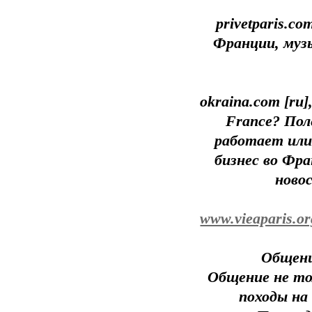
privetparis.c
Франции, музы
okraina.com [ru]
France? Пол
работает или
бизнес во Фра
новос
www.vieaparis.or
Общени
Общение не тол
походы на 