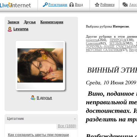
Регистрация
Вход
Рейтинги
Авос
Записи
Друзья
Комментарии
Выбрана рубрика
Интересно
.
Levanna
Другие рубрики в этом дневн
рецепты
(264),
ПРИРОДА
(138)
Советики
(62),
МУЗЫКА
(382),
ДОЧУРКА--НАШЕ СЧАСТЬЕ
(15
ВКУСНЫЕ САЛАТИКИ
(57),
ВИД
ВИННЫЙ ЭТИ
Среда, 10 Июня 2009 
Вино, поданное 
В друзья
неправильной те
достоинствах. И
разделить на тр
Цитатник
-
Все (1888)
Как сохранить цветы при помощи
Возбуждающие а