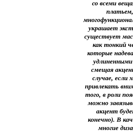
со всеми веща
платьем,
многофункционал
украшает экст
существует мас
как тонкий ч
которые надева
удлиненными
смещая акцен
случае, если
привлекать вни
того, в роли п
можно завязыв
акцент будет
конечно). В ка
многие диз