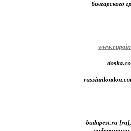
болгарского 
www.rupoint
doska.co
russianlondon.c
budapest.ru [r
информации 