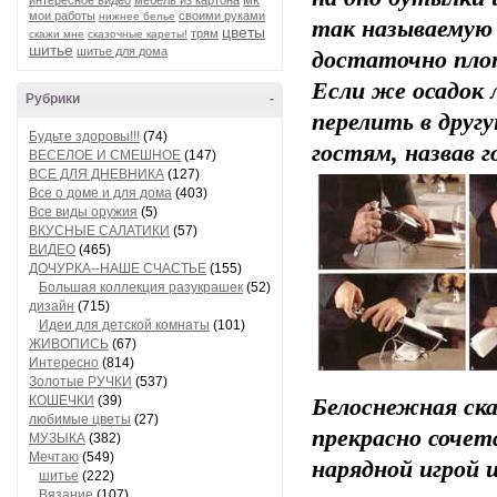
интересное видео
мебель из картона
мои работы
своими руками
нижнее белье
так называемую 
цветы
трям
скажи мне
сказочные кареты!
шитье
шитье для дома
достаточно пло
Если же осадок 
Рубрики
-
перелить в друг
Будьте здоровы!!!
(74)
гостям, назвав 
ВЕСЕЛОЕ И СМЕШНОЕ
(147)
ВСЕ ДЛЯ ДНЕВНИКА
(127)
Все о доме и для дома
(403)
Все виды оружия
(5)
ВКУСНЫЕ САЛАТИКИ
(57)
ВИДЕО
(465)
ДОЧУРКА--НАШЕ СЧАСТЬЕ
(155)
Большая коллекция разукрашек
(52)
дизайн
(715)
Идеи для детской комнаты
(101)
ЖИВОПИСЬ
(67)
Интересно
(814)
Золотые РУЧКИ
(537)
КОШЕЧКИ
(39)
Белоснежная ск
любимые цветы
(27)
прекрасно сочет
МУЗЫКА
(382)
Мечтаю
(549)
нарядной игрой 
шитье
(222)
Вязание
(107)