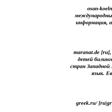
osan-koel
международные
информация, а
maranat.de [ru
детей билин
стран Западной 
язык. Е
greek.ru/ [ru|