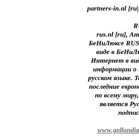
partners-in.nl [
R
rus.nl [ru], 
БеНиЛюксе RUS 
виде в БеНиЛ
Интернет в ви
информации о 
русском языке. 
последние евро
по всему миру
является Ру
подпи
www.gollandia