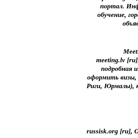
портал. Инф
обучение, го
объя
Meet
meeting.lv [r
подробная 
оформить визы, 
Риги, Юрмалы), 
russisk.org [ru]