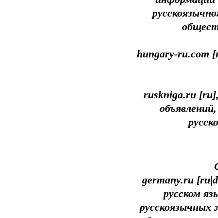
русскоязычно
общест
hungary-ru.com [
ruskniga.ru [r
объявлений,
русск
germany.ru [ru
русском яз
русскоязычных 