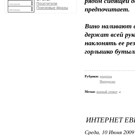
рядом сидящей д
Посетители
Поисковые фразы
предпочитает.
Вино наливают с
держат всей рук
наклонять ее ре
горлышко бутылк
Рубрики:
рецепты
Интересно
Метки:
винный этикет
ИНТЕРНЕТ Е
Среда, 10 Июня 2009 