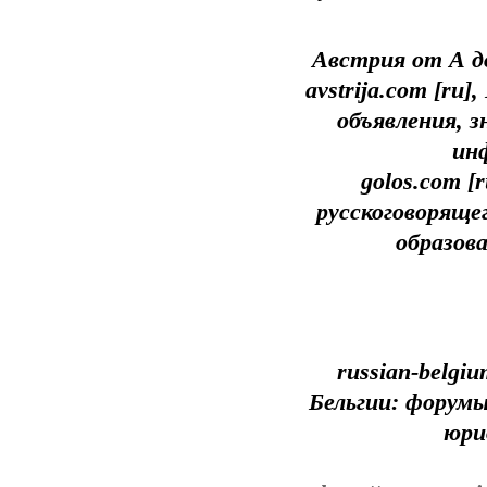
Австрия от А д
avstrija.com [ru
объявления, 
ин
golos.com 
русскоговоряще
образова
russian-belgi
Бельгии: форумы
юри