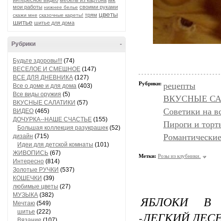
интересное видео
мебель из картона
мои работы
своими руками
нижнее белье
цветы
трям
скажи мне
сказочные кареты!
шитье
шитье для дома
Рубрики
-
Будьте здоровы!!!
(74)
ВЕСЕЛОЕ И СМЕШНОЕ
(147)
ВСЕ ДЛЯ ДНЕВНИКА
(127)
Рубрики:
рецепты
Все о доме и для дома
(403)
Все виды оружия
(5)
ВКУСНЫЕ С
ВКУСНЫЕ САЛАТИКИ
(57)
Советики на в
ВИДЕО
(465)
ДОЧУРКА--НАШЕ СЧАСТЬЕ
(155)
Пироги и торт
Большая коллекция разукрашек
(52)
Романтические
дизайн
(715)
Идеи для детской комнаты
(101)
ЖИВОПИСЬ
(67)
Метки:
Розы из клубники.
Интересно
(814)
Золотые РУЧКИ
(537)
КОШЕЧКИ
(39)
любимые цветы
(27)
МУЗЫКА
(382)
ЯБЛОКИ В
Мечтаю
(549)
шитье
(222)
-ЛЕГКИЙ ДЕС
Вязание
(107)