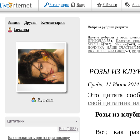
Регистрация
Вход
Рейтинги
Авос
Записи
Друзья
Комментарии
Выбрана рубрика
рецепты
.
Levanna
Другие рубрики в этом дневн
ПРИРОДА
(138),
Полезные стр
МУЗЫКА
(382),
Мечтаю
(549),
ДОЧУРКА--НАШЕ СЧАСТЬЕ
(15
ВКУСНЫЕ САЛАТИКИ
(57),
ВИД
РОЗЫ ИЗ КЛУ
Среда, 11 Июня 2014 
Это цитата со
В друзья
свой цитатник и
Розы из клуб
Цитатник
-
Все (1888)
Вот, как ра
Как сохранить цветы при помощи