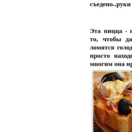
съедено..руки
Эта пицца - 
то, чтобы д
ломятся голо
просто наход
многим она н