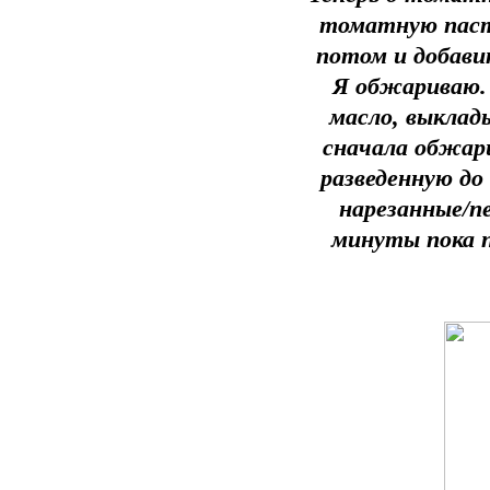
томатную паст
потом и добави
Я обжариваю. 
масло, выклады
сначала обжари
разведенную д
нарезанные/п
минуты пока п