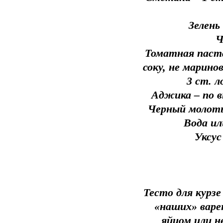
Зелень
Ч
Томатная паста
соку, не марино
3 ст. 
Аджика – по 
Черный молоты
Вода ил
Уксус
Тесто для курз
«наших» варе
яйцом или н