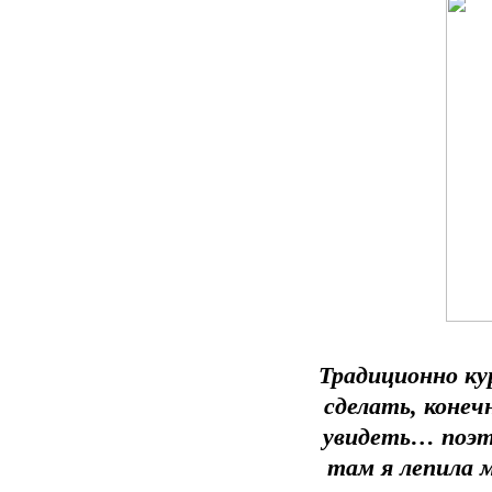
Традиционно ку
сделать, конеч
увидеть… поэто
там я лепила м