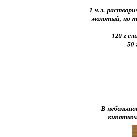
1 ч.л. раствор
молотый, но т
120 г с
50 
В небольшо
кипятком