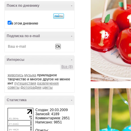
Поиск по дневнику
-
в этом дневнике
Подписка по e-mail
-
Интересы
-
Все (8)
живопись
музыка
прикладное
творчество и многое другое не менее
инт
путешествия
развлечения
советы
фотографии
цветы
Статистика
-
Создан: 20.03.2009
Записей: 4189
Комментариев: 2851
Написано: 9851
Отчеты: