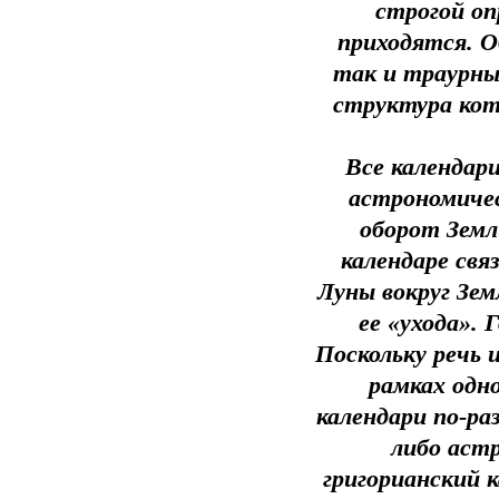
строгой оп
приходятся. О
так и траурны
структура кот
Все календар
астрономичес
оборот Земл
календаре свя
Луны вокруг Зем
ее «ухода». 
Поскольку речь 
рамках одн
календари по-р
либо аст
григорианский 