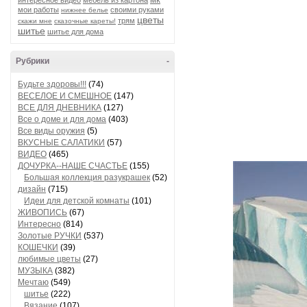
интересное видео
мебель из картона
мои работы
своими руками
нижнее белье
цветы
трям
скажи мне
сказочные кареты!
шитье
шитье для дома
Рубрики
-
Будьте здоровы!!!
(74)
ВЕСЕЛОЕ И СМЕШНОЕ
(147)
ВСЕ ДЛЯ ДНЕВНИКА
(127)
Все о доме и для дома
(403)
Все виды оружия
(5)
ВКУСНЫЕ САЛАТИКИ
(57)
ВИДЕО
(465)
ДОЧУРКА--НАШЕ СЧАСТЬЕ
(155)
Большая коллекция разукрашек
(52)
дизайн
(715)
Идеи для детской комнаты
(101)
ЖИВОПИСЬ
(67)
Интересно
(814)
Золотые РУЧКИ
(537)
КОШЕЧКИ
(39)
любимые цветы
(27)
МУЗЫКА
(382)
Мечтаю
(549)
шитье
(222)
Вязание
(107)