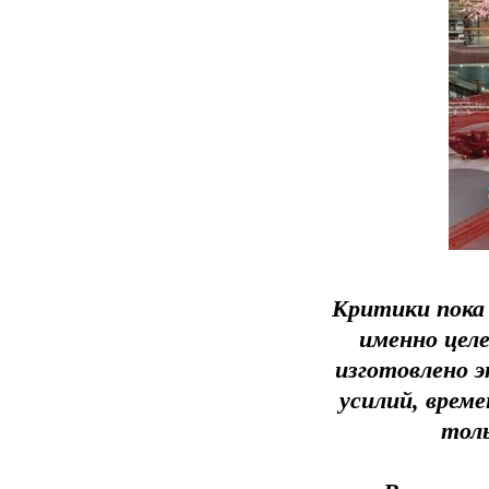
Критики пока 
именно цел
изготовлено э
усилий, врем
толь