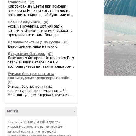
глицерина
-
(2)
Как сохранить цветы при помощи
глицерина Если вы хотите на долго
сохранить подаренный букет или ж...
Розы из клубники.
-
(0)
Розы из клубники. Вот, как раз к
сезону клубники ,так можно украсить
праздничные столы. Вам нр...
Девочка-пакетница на кухню.
-
(0)
Девочка-пакетница на кухню.
Декупажим батареи.
-
(0)
Декупажим батареи. Не нравятся Вам
старые Ваши батареи? А Вы
воспользуйтесь вот таким примером...
Учимся быстро печатать:
клавиатурные тренажеры онлайн
-
(0)
Учимся быстро печатать:
клавиатурные тренажеры онлайн
//img-fotki.yandex.ru/get/4007/yes06.a...
Метки
-
дизайн
вязание
для тех
блузка
живопись
золотые ручки
идеи для
интересно
детской комнаты
мк