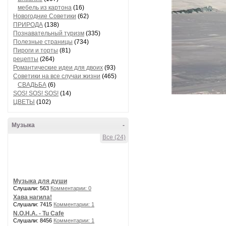
мебель из картона
(16)
Новогодние Советики
(62)
ПРИРОДА
(138)
Познавательный туризм
(335)
Полезные страницы
(734)
Пироги и торты
(81)
рецепты
(264)
Романтические идеи для двоих
(93)
Советики на все случаи жизни
(465)
СВАДЬБА
(6)
SOS! SOS! SOS!
(14)
ЦВЕТЫ
(102)
Музыка
-
Все (24)
Музыка для души
Слушали: 563
Комментарии: 0
Хава нагила!
Слушали: 7415
Комментарии: 1
N.O.H.A. - Tu Cafe
Слушали: 8456
Комментарии: 1