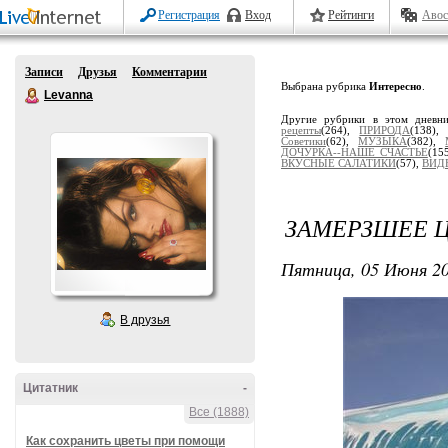
Регистрация
Вход
Рейтинги
Авос
Записи
Друзья
Комментарии
Выбрана рубрика
Интересно
.
Levanna
Другие рубрики в этом дневн
рецепты
(264),
ПРИРОДА
(138)
Советики
(62),
МУЗЫКА
(382),
ДОЧУРКА--НАШЕ СЧАСТЬЕ
(15
ВКУСНЫЕ САЛАТИКИ
(57),
ВИД
ЗАМЕРЗШЕЕ 
Пятница, 05 Июня 20
В друзья
Цитатник
-
Все (1888)
Как сохранить цветы при помощи