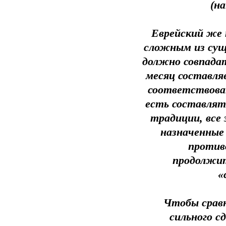
(н
Еврейский же 
сложным из сущ
должно совпадат
месяц составля
соответствоват
есть составлять
традиции, все
назначенные 
против
продолжит
«
Чтобы срав
сильного с