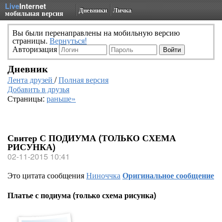
Live
Internet
Дневники
Личка
мобильная версия
Вы были перенаправлены на мобильную версию
страницы.
Вернуться!
Авторизация
Дневник
Лента друзей
/
Полная версия
Добавить в друзья
Страницы:
раньше»
Свитер С ПОДИУМА (ТОЛЬКО СХЕМА
РИСУНКА)
02-11-2015 10:41
Это цитата сообщения
Ниноччка
Оригинальное сообщение
Платье с подиума (только схема рисунка)