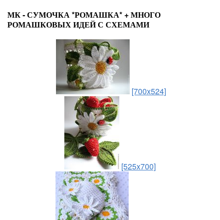
МК - СУМОЧКА *РОМАШКА* + МНОГО
РОМАШКОВЫХ ИДЕЙ С СХЕМАМИ
[700x524]
[525x700]