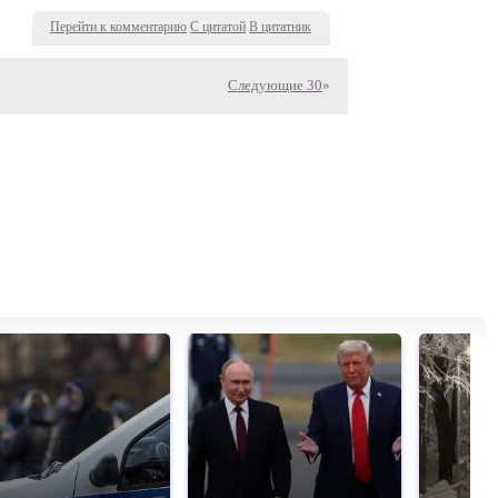
Перейти к комментарию
С цитатой
В цитатник
Следующие 30
»