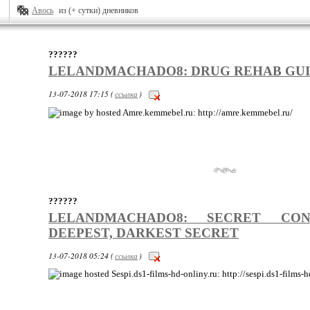
Авось
из (+ сутки) дневников
??????
LELANDMACHADO8: DRUG REHAB GUI
13-07-2018 17:15 (
ссылка
)
: http://amre.kemmebel.ru/
??????
LELANDMACHADO8: SECRET CON
DEEPEST, DARKEST SECRET
13-07-2018 05:24 (
ссылка
)
: http://sespi.ds1-films-