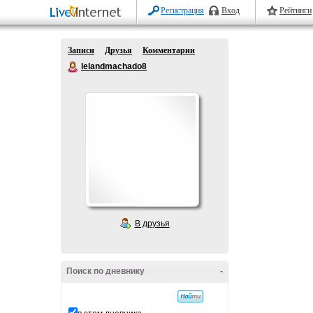
Регистрация
Вход
Рейтинги
Записи
Друзья
Комментарии
lelandmachado8
В друзья
Поиск по дневнику
-