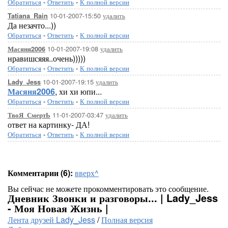
Обратиться
-
Ответить
-
К полной версии
10-01-2007-15:50
удалить
Tatiana_Rain
Да незачто...))
Обратиться
-
Ответить
-
К полной версии
10-01-2007-19:08
удалить
Масяня2006
нравишсяяя..очень)))))
Обратиться
-
Ответить
-
К полной версии
10-01-2007-19:15
удалить
Lady_Jess
Масяня2006
, хи хи юпи...
Обратиться
-
Ответить
-
К полной версии
11-01-2007-03:47
удалить
ТвоЯ_СмертЬ
ответ на картинку- ДА!
Обратиться
-
Ответить
-
К полной версии
Комментарии (6):
вверх^
Вы сейчас не можете прокомментировать это сообщение.
Дневник Звонки и разговоры... | Lady_Jess
- Моя Новая Жизнь |
Лента друзей Lady_Jess
/
Полная версия