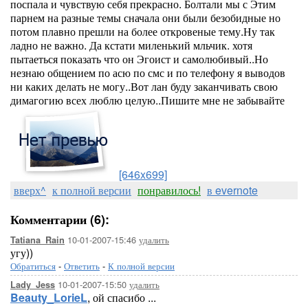
поспала и чувствую себя прекрасно. Болтали мы с Этим
парнем на разные темы сначала они были безобидные но
потом плавно прешли на более откровеные тему.Ну так
ладно не важно. Да кстати миленький мльчик. хотя
пытаеться показать что он Эгоист и самолюбивый..Но
незнаю общением по асю по смс и по телефону я выводов
ни каких делать не могу..Вот лан буду заканчивать свою
димагогию всех люблю целую..Пишите мне не забывайте
[646x699]
вверх^
к полной версии
понравилось!
в evernote
Комментарии (6):
10-01-2007-15:46
удалить
Tatiana_Rain
угу))
Обратиться
-
Ответить
-
К полной версии
10-01-2007-15:50
удалить
Lady_Jess
Beauty_LorieL
, ой спасибо ...