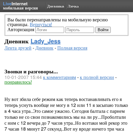
Live
Internet
Дневники
Личка
мобильная версия
Вы были перенаправлены на мобильную версию
страницы.
Вернуться!
Авторизация
Дневник
Lady_Jess
Лента друзей
-
Дневник
-
Полная версия
Звонки и разговоры...
10-01-2007 15:44
к комментариям
-
к полной версии
-
понравилось!
Ну вот збила себе режим как теперь востанавливать его я
теперь уснуть вообще не могу в 12 или 11 я засыпаю только
в 4 часа утра..Это самое ужасно. Сегодня балтала с парнем
только не со свои познакомились мы на ли ру...Проболтали
с ним с 12 вечера до 7 часов утра..Но всетаки мой рекор это
7 часав 18 минут 27 секунд..Вот ну вроде ничего три часа