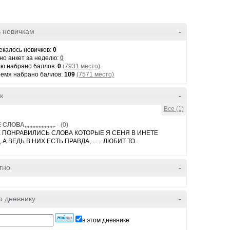
 новичкам
-
екалось новичков:
0
но анкет за неделю:
0
лю набрано баллов:
0
(7931 место)
ремя набрано баллов:
109
(7571 место)
к
-
Все (1)
ВА,,,,,,,,,,,,,,,,,,,.
-
(0)
Е ПОНРАВИЛИСЬ СЛОВА КОТОРЫЕ Я СЕНЯ В ИНЕТЕ
 А ВЕДЬ В НИХ ЕСТЬ ПРАВДА,....... ЛЮБИТ ТО...
тно
-
о дневнику
-
в этом дневнике