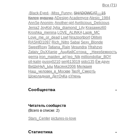
Все (71)
-Black-Eyed-
-Miss_Funny-
SHADOWCAT__15
Килер
жувачка
ADesign
Academyce
Alesio_1984
Вытру слёзы и мило в ответ улыбнусь. И такой,
AnnSe
Anonim-
Another-girl
Avrilicious_Delicious
как я есть, к вам опять повернусь
Jenia2
JoyKid
Jylia_diamond_Lily
Krasawez60
Kroshka_menina
LOVE_ALINKA
Lapik_MC
Love_me_or_dead
Lswt
Nrazportport
Ollitvin
RASHID1097
Rich_Nitro
Sabai
Sexy_Blonde
SweetRoxy
Tatiana_Rain
Vesundra
Yfrahzvo
Zataiv_DuXXanie
_АццКийСотона_
_Неизбежность
gerrra
iron_maiden_art
leo_Nik
milliondollar_BOY
oll-kalin
pussy0210
serj613019
sido135
Ёж-даун
ВиШеНкА_Ыы
Масяня2006
Мелкаия
Наш_человек_в_Москве
ТвоЯ_СмертЬ
Шоколадная_ДетОчКа
оУлень
Сообщества
-
Читатель сообществ
(Всего в списке: 2)
Stars_Center
pictures-is-love
Статистика
-