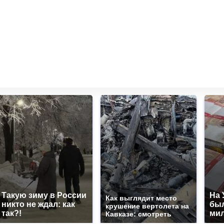
Такую зиму в России
На 
Как выглядит место
никто не ждал: как
был
крушение вертолета на
так?!
мил
Кавказе: смотреть