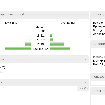
ория читателей
-
Помощь
Мужчины
Женщины
Всего оп
Провере
до 15:
За неде
15-18:
За все в
18-21:
21-27:
Цитатни
27-35:
больше 35:
МУДРЫЕ СЛО
ики
-
КАК МН
НАШЛА,,,
и
(3)
(2)
неизвес
ка
-
Все (3)
Поиск п