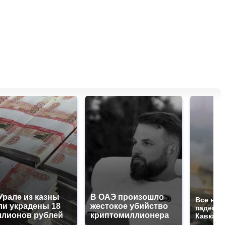
Урале из казны
В ОАЭ произошло
Все нов
и украдены 18
жестокое убийство
падению
лионов рублей
криптомиллионера
Кавказе: