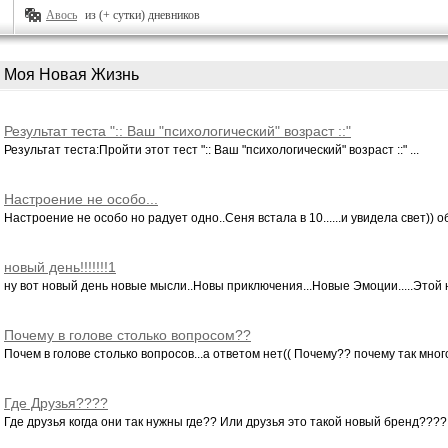
Авось
из (+ сутки) дневников
Моя Новая Жизнь
Результат теста ":: Ваш "психологический" возраст ::"
Результат теста:Пройти этот тест ":: Ваш "психологический" возраст ::" ...
Настроение не особо...
Настроение не особо но радует одно..Сеня встала в 10......и увидела свет)) об
новый день!!!!!!!1
ну вот новый день новые мысли..Новы приключения...Новые Эмоции.....Этой н
Почему в голове столько вопросом??
Почем в голове столько вопросов...а ответом нет(( Почему?? почему так много
Где Друзья????
Где друзья когда они так нужны где?? Или друзья это такой новый бренд???? 