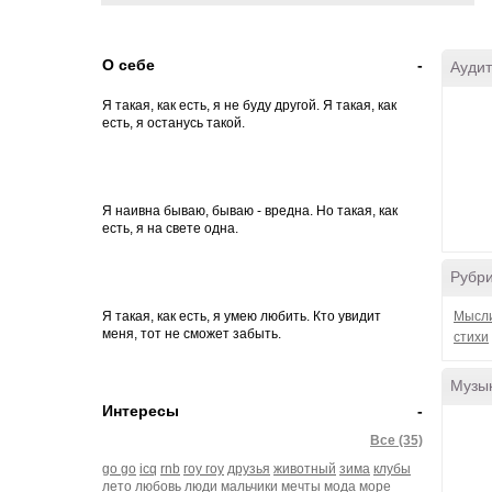
О себе
-
Аудит
Я такая, как есть, я не буду другой. Я такая, как
есть, я останусь такой.
Я наивна бываю, бываю - вредна. Но такая, как
есть, я на свете одна.
Рубр
Я такая, как есть, я умею любить. Кто увидит
Мысл
меня, тот не сможет забыть.
стихи
Музы
Интересы
-
Я умею ласкать, но умею и бить. Я умею спасать и
умею губить.
Все (35)
go go
icq
rnb
гоу гоу
друзья
животный
зима
клубы
лето
любовь
люди
мальчики
мечты
мода
море