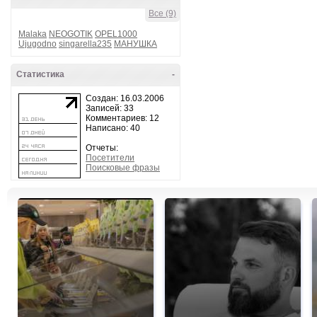
Все (9)
Malaka
NEOGOTIK
OPEL1000
Ujugodno
singarella235
МАНУШКА
Статистика
-
Создан: 16.03.2006
Записей: 33
Комментариев: 12
Написано: 40
Отчеты:
Посетители
Поисковые фразы