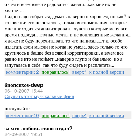
о чем и всем вместе радоваться жизни...как мне их не
хватает...
Ладно надо собраться, думать наверно о хорошем, но как? в
голове ничего не осталось, только воспоминания, которые
мне приходиться анализировать, чувства которые меня все
время подводят, глупые мечты и не воплощенные желания...
я даже не буду перечитывать то что написала...т.к. особо
излагать свои мысли не когда не умела, здесь только то что
крутилось в башке без всякой корректировки, а зачем все
равно не кто не поймет...наверно глупо и банально, но я
запуталась в себе, так что буду сидеть и расплетать...
комментарии: 2
понравилось!
вверх^
к полной версии
биопсихоз-deep
06-10-2007 15:44
Слушать этот музыкальный файл
послушайте
комментарии: 0
понравилось!
вверх^
к полной версии
за что любовь свою отдал?
24-09-2007 19:51