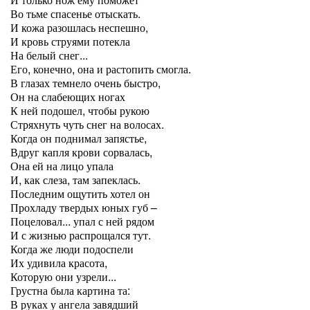
Во тьме спасенье отыскать.
И кожа разошлась неспешно,
И кровь струями потекла
На белый снег...
Его, конечно, она и растопить смогла.
В глазах темнело очень быстро,
Он на слабеющих ногах
К ней подошел, чтобы рукою
Стряхнуть чуть снег на волосах.
Когда он поднимал запястье,
Вдруг капля крови сорвалась,
Она ей на лицо упала
И, как слеза, там запеклась.
Последним ощутить хотел он
Прохладу твердых юных губ –
Поцеловал... упал с ней рядом
И с жизнью распрощался тут.
Когда же люди подоспели
Их удивила красота,
Которую они узрели...
Грустна была картина та:
В руках у ангела завядший