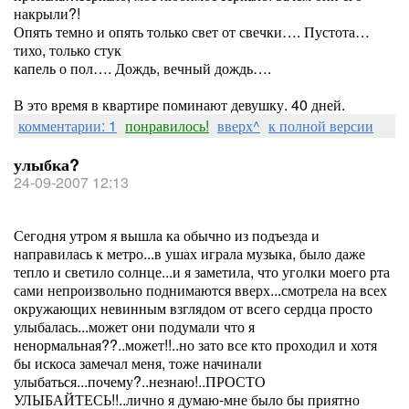
накрыли?!
Опять темно и опять только свет от свечки…. Пустота…
тихо, только стук
капель о пол…. Дождь, вечный дождь….
В это время в квартире поминают девушку. 40 дней.
комментарии: 1
понравилось!
вверх^
к полной версии
улыбка?
24-09-2007 12:13
Сегодня утром я вышла ка обычно из подъезда и
направилась к метро...в ушах играла музыка, было даже
тепло и светило солнце...и я заметила, что уголки моего рта
сами непроизвольно поднимаются вверх...смотрела на всех
окружающих невинным взглядом от всего сердца просто
улыбалась...может они подумали что я
ненормальная??..может!!..но зато все кто проходил и хотя
бы искоса замечал меня, тоже начинали
улыбаться...почему?..незнаю!..ПРОСТО
УЛЫБАЙТЕСЬ!!..лично я думаю-мне было бы приятно