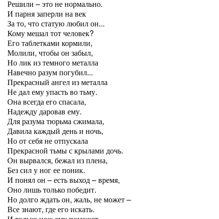
Решили – это не нормально.
И парня заперли на век
За то, что статую любил он...
Кому мешал тот человек?
Его таблетками кормили,
Молили, чтобы он забыл,
Но лик из темного металла
Навечно разум погубил...
Прекрасный ангел из металла
Не дал ему упасть во тьму.
Она всегда его спасала,
Надежду даровав ему.
Для разума тюрьма сжимала,
Давила каждый день и ночь,
Но от себя не отпускала
Прекрасной тьмы с крылами дочь.
Он вырвался, бежал из плена,
Без сил у ног ее поник.
И понял он – есть выход – время,
Оно лишь только победит.
Но долго ждать он, жаль, не может –
Все знают, где его искать.
И только нож ему поможет