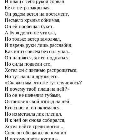
И плащ с себя рукой сорвал
Ее от ветра закрывая,
Он рядом встал на постамент.
Несмело крылья обнимая,
Он ей пообещал букет.
А буря долго не утихла,
Но только ветер замолчал,
И парень руки лишь расслабил,
Как вниз совсем без сил упал...
Он напрягся, хотев подняться,
Но силы подвели его.
Хотел он с жизнью распрощаться,
Но тут нашли друзья его.
«Скажи нам, что же тут случилось?
И почему твой плащ на ней?»
Но он не шевелил губами,
Остановив свой взгляд на ней.
Его спасли, он оклемался,
Но из металла лик пленил.
И к ней он снова собирался,
Хотел найти среди могил...
Свое он обещанье вспомнил
И потому цветы купил –