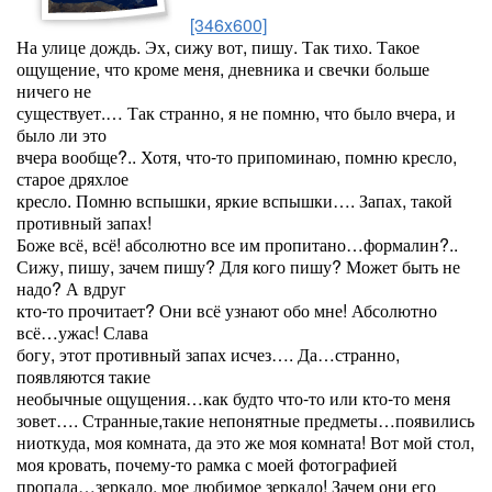
[346x600]
На улице дождь. Эх, сижу вот, пишу. Так тихо. Такое
ощущение, что кроме меня, дневника и свечки больше
ничего не
существует.… Так странно, я не помню, что было вчера, и
было ли это
вчера вообще?.. Хотя, что-то припоминаю, помню кресло,
старое дряхлое
кресло. Помню вспышки, яркие вспышки…. Запах, такой
противный запах!
Боже всё, всё! абсолютно все им пропитано…формалин?..
Сижу, пишу, зачем пишу? Для кого пишу? Может быть не
надо? А вдруг
кто-то прочитает? Они всё узнают обо мне! Абсолютно
всё…ужас! Слава
богу, этот противный запах исчез…. Да…странно,
появляются такие
необычные ощущения…как будто что-то или кто-то меня
зовет…. Странные,такие непонятные предметы…появились
ниоткуда, моя комната, да это же моя комната! Вот мой стол,
моя кровать, почему-то рамка с моей фотографией
пропала…зеркало, мое любимое зеркало! Зачем они его