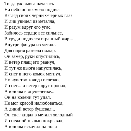
Тогда уж вьюга началась.
На небо он несмело поднял
Взгляд своих черных-черных глаз
И лик увидел из металла,
И разум вдруг его угас.
Забилось сердце все сильнее,
В груди поднялся странный жар –
Внутри фигура из металла
Для парня развела пожар.
Он замер, руки опустились,
И ветер плащ его рванул,
И тут же вьюга напустилась,
И снег в него комок метнул.
Но чувство холода исчезло,
И снег... и ветер вдруг пропал,
А юноша в оцепененье...
Он на колени тут упал.
Не мог красой налюбоваться,
А дикий ветер бушевал...
Он снег кидал в металл холодный
И снежной пылью покрывал,
А юноша вскочил на ноги