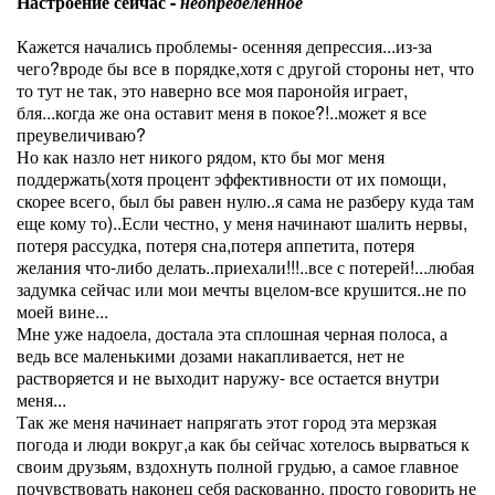
Настроение сейчас -
неопределенное
Кажется начались проблемы- осенняя депрессия...из-за
чего?вроде бы все в порядке,хотя с другой стороны нет, что
то тут не так, это наверно все моя паронойя играет,
бля...когда же она оставит меня в покое?!..может я все
преувеличиваю?
Но как назло нет никого рядом, кто бы мог меня
поддержать(хотя процент эффективности от их помощи,
скорее всего, был бы равен нулю..я сама не разберу куда там
еще кому то)..Если честно, у меня начинают шалить нервы,
потеря рассудка, потеря сна,потеря аппетита, потеря
желания что-либо делать..приехали!!!..все с потерей!...любая
задумка сейчас или мои мечты вцелом-все крушится..не по
моей вине...
Мне уже надоела, достала эта сплошная черная полоса, а
ведь все маленькими дозами накапливается, нет не
растворяется и не выходит наружу- все остается внутри
меня...
Так же меня начинает напрягать этот город эта мерзкая
погода и люди вокруг,а как бы сейчас хотелось вырваться к
своим друзьям, вздохнуть полной грудью, а самое главное
почувствовать наконец себя раскованно, просто говорить не